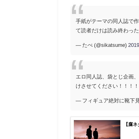
手紙がテーマの同人誌で
て読者だけは読み終わっ
— たべ (@sikatsume)
20
エロ同人誌、袋とじ企画
けさせてください！！！
— フィギュア絶対に靴下見せて
【腐ネ