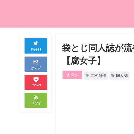
袋とじ同人誌が流
Tweet
【腐女子】
B!
はてブ
オタク
二次創作
同人誌
Pocket
Feedly