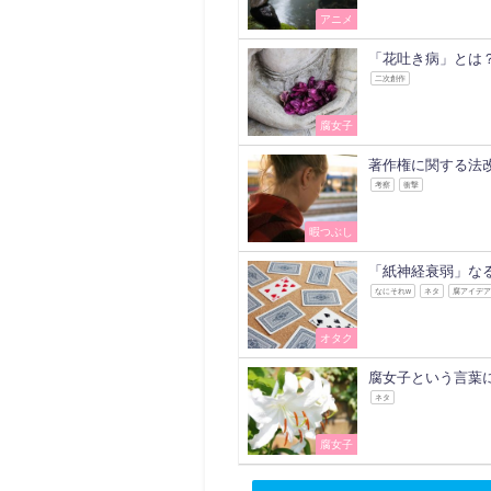
アニメ
「花吐き病」とは
二次創作
腐女子
著作権に関する法
考察
衝撃
暇つぶし
「紙神経衰弱」な
なにそれw
ネタ
腐アイデ
オタク
腐女子という言葉
ネタ
腐女子