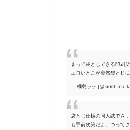
まって袋とじできる印刷
エロいとこが突然袋とじに
— 桐島ラテ (@kirishima_la
袋とじ仕様の同人誌でさ
も手前次第だよ」つって