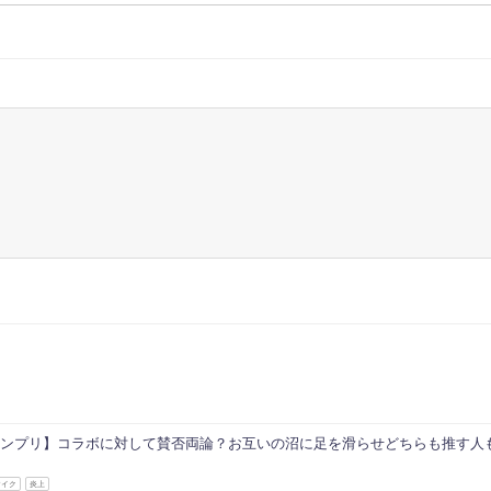
ンプリ】コラボに対して賛否両論？お互いの沼に足を滑らせどちらも推す人も続出
マイク
炎上