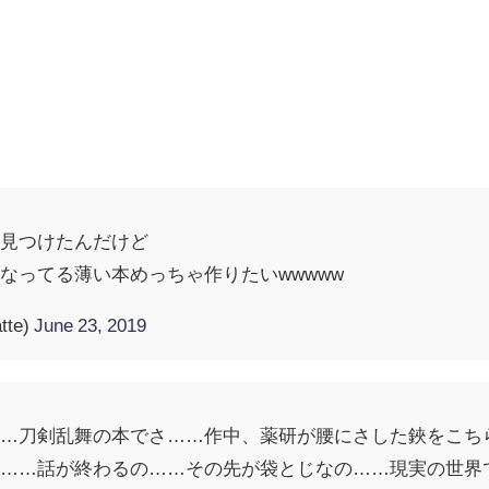
所見つけたんだけど
なってる薄い本めっちゃ作りたいwwwww
tte)
June 23, 2019
……刀剣乱舞の本でさ……作中、薬研が腰にさした鋏をこち
さ……話が終わるの……その先が袋とじなの……現実の世界