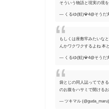
そういう物語と現実の境
— くるゆ(鮭)💎4@そうだ丸亀
もしくは座敷牢みたいなと
んかワクワクするよね 本
— くるゆ(鮭)💎4@そうだ丸亀
袋とじの同人誌ってでき
のお腹をハサミで開ける
— ツキマル (@guda_maru