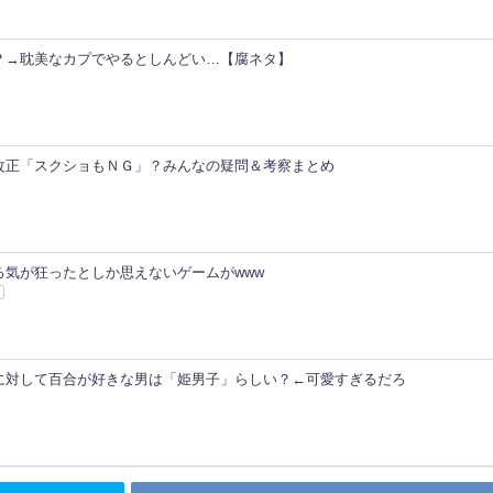
？→耽美なカプでやるとしんどい…【腐ネタ】
改正「スクショもＮＧ」？みんなの疑問＆考察まとめ
る気が狂ったとしか思えないゲームがwww
ア
に対して百合が好きな男は「姫男子」らしい？←可愛すぎるだろ