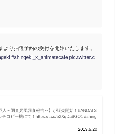
ただいまより抽選予約の受付を開始いたします。
ngeki
#shingeki_x_animatecafe
pic.twitter.c
巨人～調査兵団調査報告～】が販売開始！BANDAI S
！https://t.co/52XqDa8GO1 #shing
2019.5.20