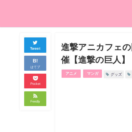
進撃アニカフェの
Tweet
催【進撃の巨人】
B!
はてブ
アニメ
マンガ
グッズ
Pocket
Feedly