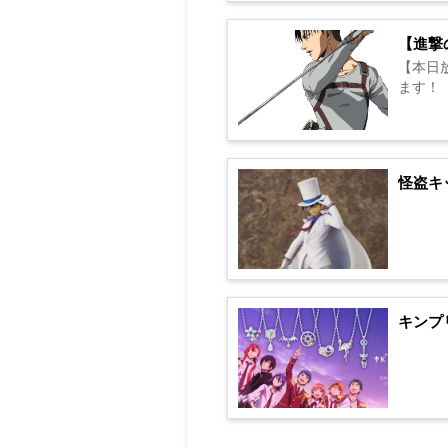
【進撃
【本日
ます！【Il
怪盗キ
キンプ