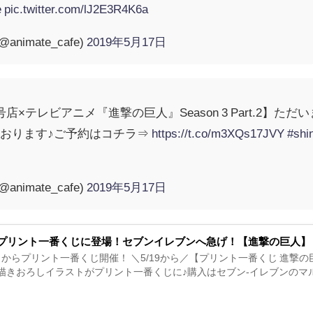
e
pic.twitter.com/lJ2E3R4K6a
imate_cafe)
2019年5月17日
店×テレビアニメ『進撃の巨人』Season 3 Part.2】
おります♪ご予約はコチラ⇒
https://t.co/m3XQs17JVY
#shi
imate_cafe)
2019年5月17日
プリント一番くじに登場！セブンイレブンへ急げ！【進撃の巨人】
日からプリント一番くじ開催！ ＼5/19から／【プリント一番くじ 進撃の
TS描きおろしイラストがプリント一番くじに♪購入はセブン-イレブンのマルチコピー機にて