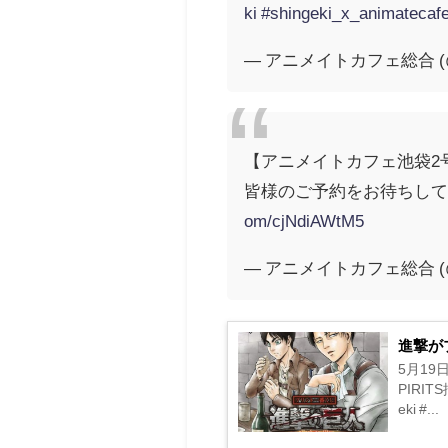
ki
#shingeki_x_animatecaf
— アニメイトカフェ総合 (@an
【アニメイトカフェ池袋2号
皆様のご予約をお待ちして
om/cjNdiAWtM5
— アニメイトカフェ総合 (@an
進撃が
5月19
PIRI
eki #...