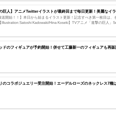
の巨人】アニメTwitterイラストが最終回まで毎日更新！美麗なイ
放送開始！！】本日から始まるイラスト更新！記念すべき第一枚目は、
lustration:Satoshi Kadowaki/Hina Koseki】TVアニメ「進撃の巨人」Se
ッドのフィギュアが予約開始！併せて工藤新一のフィギュアも再販
リのコラボジュエリー受注開始！エーデルローズのネックレス7種は