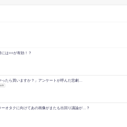
持には○○が有効！？
やったら買いますか？」アンケートが呼んだ悲劇…
衝撃
ラーオタクに向けてあの画像がまたも出回り議論が…？