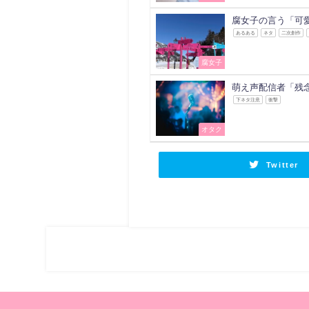
腐女子の言う「可
あるある
ネタ
二次創作
腐女子
萌え声配信者「残
下ネタ注意
衝撃
オタク
Twitter