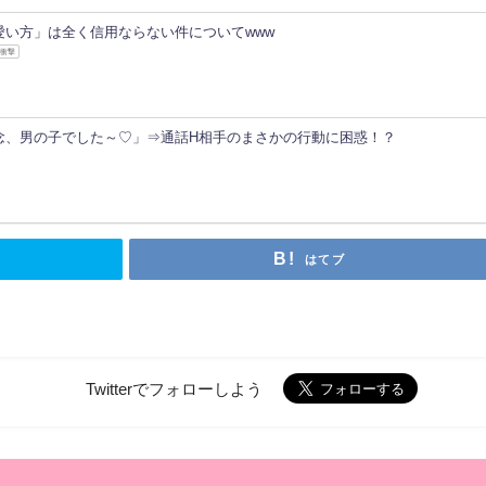
愛い方」は全く信用ならない件についてwww
衝撃
念、男の子でした～♡」⇒通話H相手のまさかの行動に困惑！？
はてブ
Twitterでフォローしよう