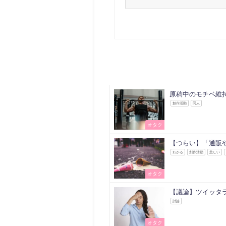
原稿中のモチベ維
創作活動
同人
オタク
【つらい】「通販
わかる
創作活動
悲しい
オタク
【議論】ツイッタ
討論
オタク