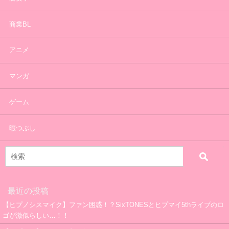
商業BL
アニメ
マンガ
ゲーム
暇つぶし
最近の投稿
【ヒプノシスマイク】ファン困惑！？SixTONESとヒプマイ5thライブのロ
ゴが激似らしい…！！