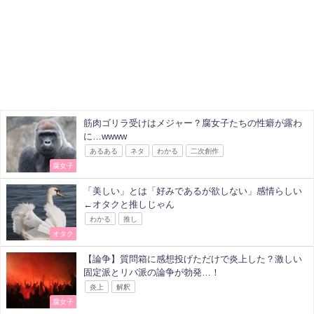
筋肉ゴリラ受けはメジャー？腐女子たちの性癖が露わ
に…wwww
あるある
ネタ
わかる
二次創作
腐女子
「美しい」とは「好みであるが欲しない」感情らしい
←オタクと推しじゃん
わかる
推し
オタク
【論争】質問箱に感想投げただけで炎上した？激しい
固定派とリバ派の論争が勃発…！
炎上
解釈
腐女子