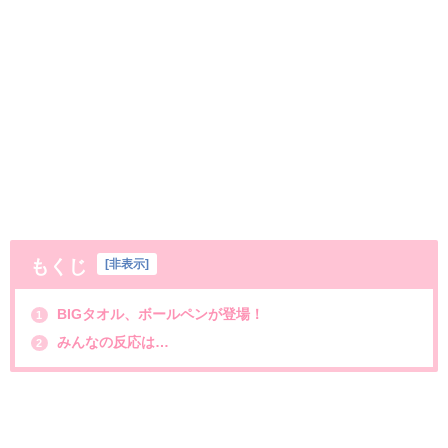
もくじ
[
非表示
]
BIGタオル、ボールペンが登場！
1
みんなの反応は…
2