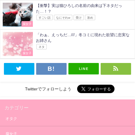
【衝撃】実は猫ひろしの名前の由来は下ネタだっ
た…！？
すごい話
なにそれw
受け
攻め
腐女子
「わぁ、えっちだ…///」冬コミに現れた欲望に忠実な
お姉さん
ネタ
腐女子
LINE
Twitterでフォローしよう
カテゴリー
オタク
腐女子