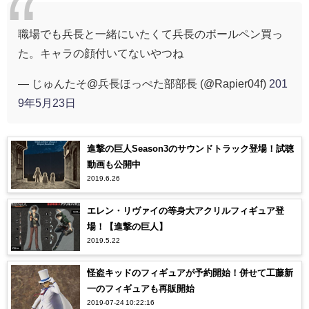
職場でも兵長と一緒にいたくて兵長のボールペン買っ
た。キャラの顔付いてないやつね
— じゅんたそ@兵長ほっぺた部部長 (@Rapier04f)
201
9年5月23日
進撃の巨人Season3のサウンドトラック登場！試聴
動画も公開中
2019.6.26
エレン・リヴァイの等身大アクリルフィギュア登
場！【進撃の巨人】
2019.5.22
怪盗キッドのフィギュアが予約開始！併せて工藤新
一のフィギュアも再販開始
2019-07-24 10:22:16