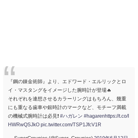
『鋼の錬金術師』より、エドワード・エルリックとロ
イ・マスタングをイメージした腕時計が登場🔥
それぞれを連想させるカラーリングはもちろん、幾重
にも重なる歯車や銀時計のマークなど、モチーフ満載
の機械式腕時計は必見❗
#ハガレン
#hagaren
https://t.co/I
HWRwQSJkO
pic.twitter.com/TSP1JfcV1R
— SuperGroupies (@Super_Groupies)
2019年6月12日