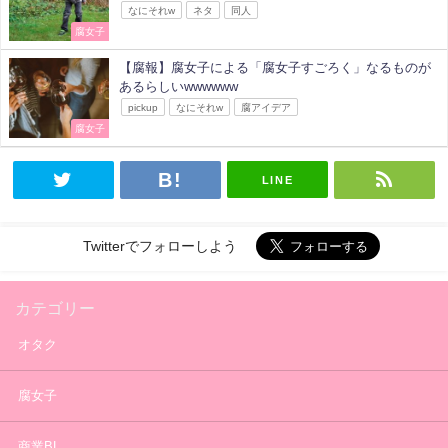
なにそれw
ネタ
同人
腐女子
【腐報】腐女子による「腐女子すごろく」なるものが
あるらしいwwwwww
pickup
なにそれw
腐アイデア
腐女子
LINE
Twitterでフォローしよう
カテゴリー
オタク
腐女子
商業BL