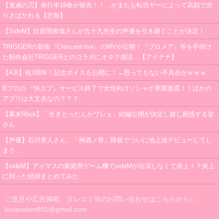
【鬼滅の刃】単行本19巻が発売！！…がまたも転売ヤーによって高額で売
りさばかれる【悲報】
【SideM】比留間俊哉さんが九十九先生の声優を引き継ぐことが決定！
TRIGGERの新曲『Crescent rise』のMVが公開！『プロメア』等を手掛け
た制作会社TRIGGERとのコラボにオタク感涙…【アイナナ】
【A3!】祝3周年！記念ボイスも公開に！→思ってもない不具合がｗｗｗ
Bプロの 『快エブ』サービス終了で女性向けソシャゲ界隈激震！！ほかの
アプリは大丈夫なの？？？
【幕末Rock】「生きとったんかワレェ」続編公開が決定し嬉し困惑する皆
さん
【声優】石川界人さん、「神酒ノ尊」降板でついに地上波デビューしてし
まう…
【sideM】アイマスの家庭用ゲーム機でsideMが出演しなくて炎上！？炎上
に到った経緯まとめてみた
ご意見や広告掲載、タレコミ等のお問い合わせはこちらから↓↓
kusareism801@gmail.com