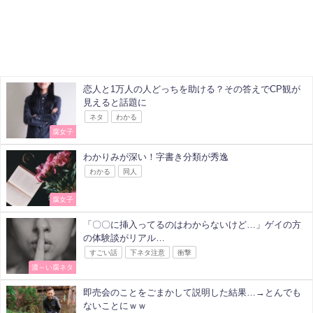
恋人と1万人の人どっちを助ける？その答えでCP観が
見えると話題に
ネタ
わかる
腐女子
わかりみが深い！字書き分類が秀逸
わかる
同人
腐女子
「〇〇に挿入ってるのはわからないけど…」ゲイの方
の体験談がリアル…
すごい話
下ネタ注意
衝撃
濃～い腐ネタ
即売会のことをごまかして説明した結果…→とんでも
ないことにｗｗ