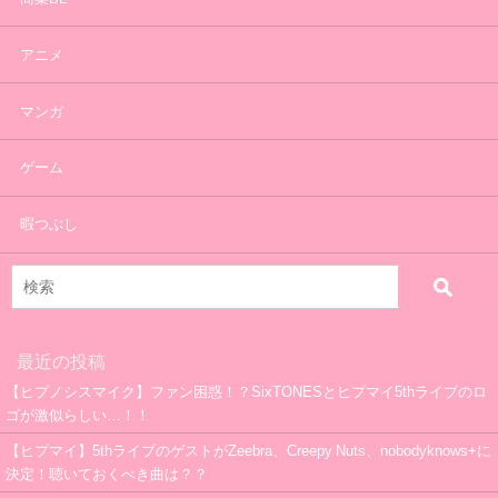
アニメ
マンガ
ゲーム
暇つぶし
最近の投稿
【ヒプノシスマイク】ファン困惑！？SixTONESとヒプマイ5thライブのロ
ゴが激似らしい…！！
【ヒプマイ】5thライブのゲストがZeebra、Creepy Nuts、nobodyknows+に
決定！聴いておくべき曲は？？