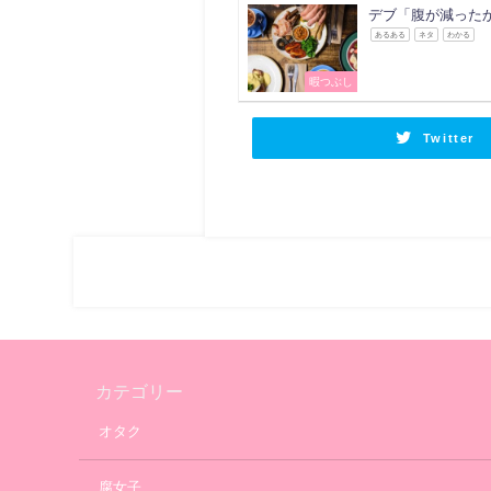
デブ「腹が減った
あるある
ネタ
わかる
暇つぶし
Twitter
カテゴリー
オタク
腐女子