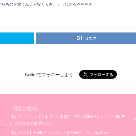
からものを食うんじゃなくてさ…」→わかるｗｗｗｗ
はてブ
Twitterでフォローしよう
最近の投稿
【ヒプノシスマイク】ファン困惑！？SixTONESとヒプマイ5thラ
イブのロゴが激似らしい…！！
【ヒプマイ】5thライブのゲストがZeebra、Creepy Nuts、