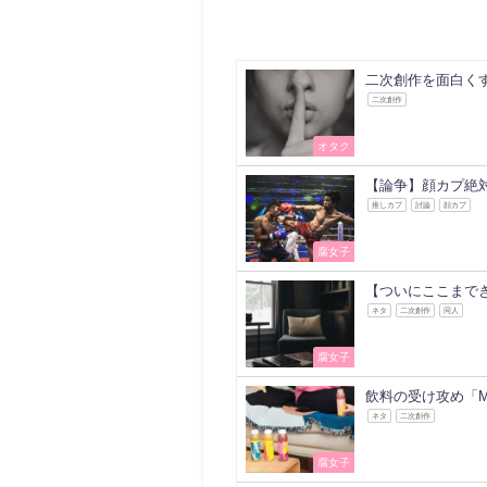
二次創作を面白く
二次創作
オタク
【論争】顔カプ絶対悪
推しカプ
討論
顔カプ
腐女子
【ついにここまで
ネタ
二次創作
同人
腐女子
飲料の受け攻め「M
ネタ
二次創作
腐女子