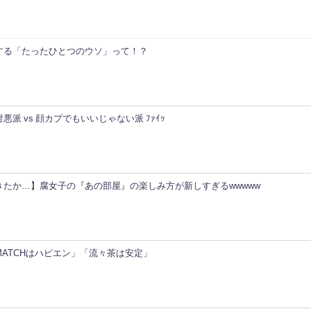
する「たったひとつのウソ」って！？
派 vs 顔カプでもいいじゃない派 ﾌｧｲｯ
きたか…】腐女子の『あの部屋』の楽しみ方が新しすぎるwwwww
ATCHはハピエン」「流々茶は安定」