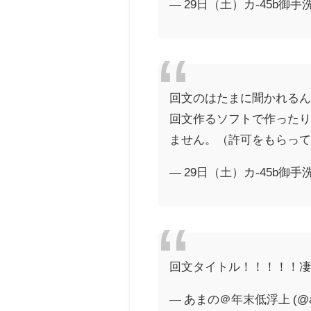
— 29日（土）カ-45b御手洗 (@
回文のはたまに聞かれる
回文作るソフトで作った
ません。（許可をもらっ
— 29日（土）カ-45b御手洗 (@
回文タイトル！！！！！
— あまの＠年末低浮上 (@am