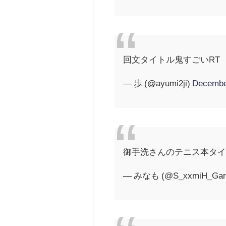
回文タイトル鬼すごいRT
— 歩 (@ayumi2ji)
Decembe
御手洗さんのテニス本タ
— みなも (@S_xxmiH_Gar