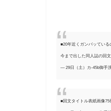
■20年近くガンバッてい
今まで出した同人誌の回文
— 29日（土）カ-45b御手洗 (@
■回文タイトル表紙画像7