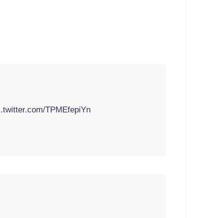
c.twitter.com/TPMEfepiYn