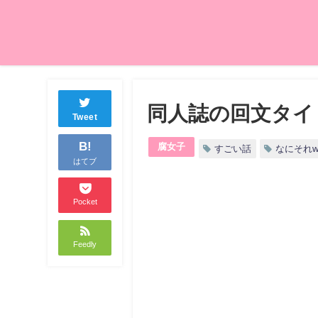
同人誌の回文タイ
Tweet
B!
腐女子
すごい話
なにそれ
はてブ
Pocket
Feedly