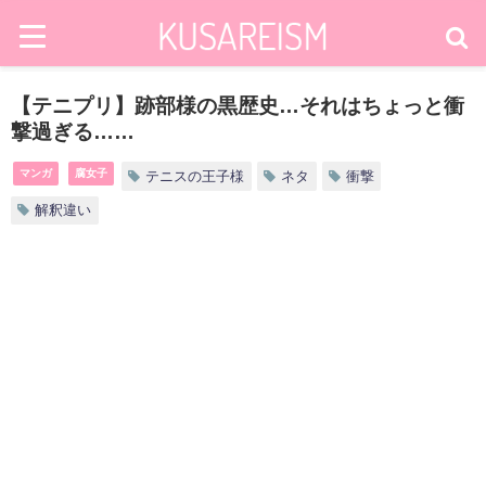
【テニプリ】跡部様の黒歴史…それはちょっと衝
撃過ぎる……
マンガ
腐女子
テニスの王子様
ネタ
衝撃
解釈違い