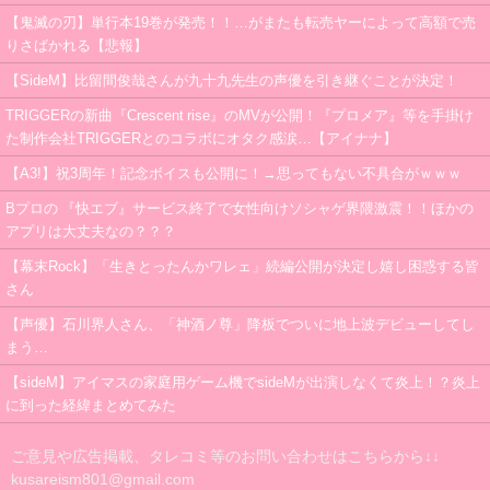
【鬼滅の刃】単行本19巻が発売！！…がまたも転売ヤーによって高額で売
りさばかれる【悲報】
【SideM】比留間俊哉さんが九十九先生の声優を引き継ぐことが決定！
TRIGGERの新曲『Crescent rise』のMVが公開！『プロメア』等を手掛け
た制作会社TRIGGERとのコラボにオタク感涙…【アイナナ】
【A3!】祝3周年！記念ボイスも公開に！→思ってもない不具合がｗｗｗ
Bプロの 『快エブ』サービス終了で女性向けソシャゲ界隈激震！！ほかの
アプリは大丈夫なの？？？
【幕末Rock】「生きとったんかワレェ」続編公開が決定し嬉し困惑する皆
さん
【声優】石川界人さん、「神酒ノ尊」降板でついに地上波デビューしてし
まう…
【sideM】アイマスの家庭用ゲーム機でsideMが出演しなくて炎上！？炎上
に到った経緯まとめてみた
ご意見や広告掲載、タレコミ等のお問い合わせはこちらから↓↓
kusareism801@gmail.com