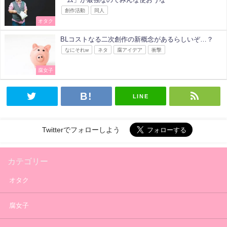
創作活動
同人
オタク
BLコストなる二次創作の新概念があるらしいぞ…？
なにそれw
ネタ
腐アイデア
衝撃
腐女子
LINE
Twitterでフォローしよう
カテゴリー
オタク
腐女子