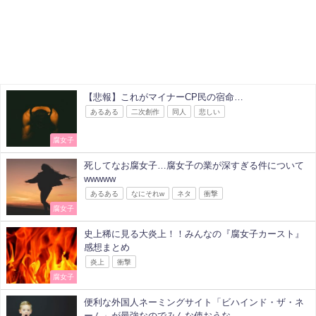
【悲報】これがマイナーCP民の宿命…
あるある
二次創作
同人
悲しい
腐女子
死してなお腐女子…腐女子の業が深すぎる件について
wwwww
あるある
なにそれw
ネタ
衝撃
腐女子
史上稀に見る大炎上！！みんなの『腐女子カースト』
感想まとめ
炎上
衝撃
腐女子
便利な外国人ネーミングサイト「ビハインド・ザ・ネ
ーム」が最強なのでみんな使おうな