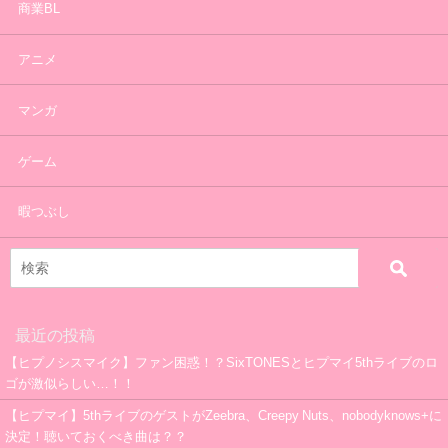
商業BL
アニメ
マンガ
ゲーム
暇つぶし
最近の投稿
【ヒプノシスマイク】ファン困惑！？SixTONESとヒプマイ5thライブのロ
ゴが激似らしい…！！
【ヒプマイ】5thライブのゲストがZeebra、Creepy Nuts、nobodyknows+に
決定！聴いておくべき曲は？？