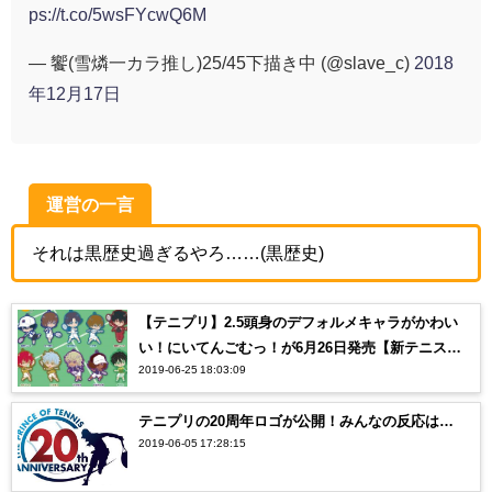
ps://t.co/5wsFYcwQ6M
— 饗(雪燐一カラ推し)25/45下描き中 (@slave_c)
2018
年12月17日
運営の一言
それは黒歴史過ぎるやろ……(黒歴史)
【テニプリ】2.5頭身のデフォルメキャラがかわい
い！にいてんごむっ！が6月26日発売【新テニスの
2019-06-25 18:03:09
王子様】
テニプリの20周年ロゴが公開！みんなの反応は…
2019-06-05 17:28:15