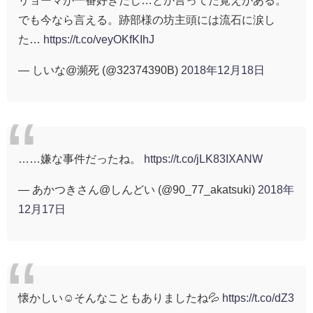
リョーマが一番好きだし…とか言ってた覚えがある。
でも今なら言える。跡部様の坊主頭には流石に涙し
た…
https://t.co/veyOKfKIhJ
— しいな@瀕死 (@32374390B)
2018年12月18日
……嫌な事件だったね。
https://t.co/jLK83IXANW
— あかつきさん@しんどい (@90_77_akatsuki)
2018年
12月17日
懐かしい☺️そんなこともありましたね💦
https://t.co/dZ3