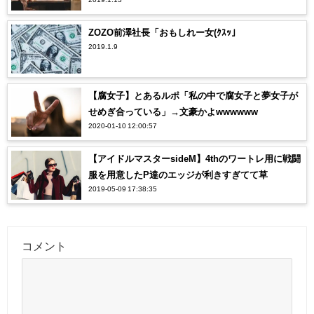
ZOZO前澤社長「おもしれー女(ｸｽｯ」
2019.1.9
【腐女子】とあるルポ「私の中で腐女子と夢女子が
せめぎ合っている」→文豪かよwwwwww
2020-01-10 12:00:57
【アイドルマスターsideM】4thのワートレ用に戦闘
服を用意したP達のエッジが利きすぎてて草
2019-05-09 17:38:35
コメント