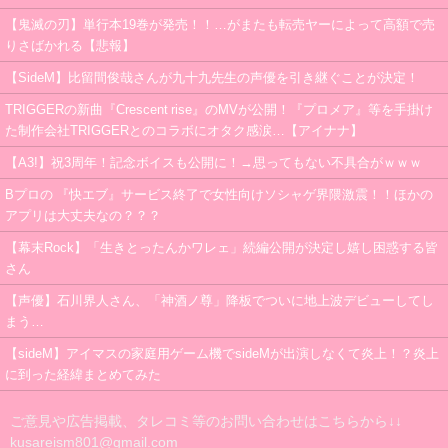
【鬼滅の刃】単行本19巻が発売！！…がまたも転売ヤーによって高額で売
りさばかれる【悲報】
【SideM】比留間俊哉さんが九十九先生の声優を引き継ぐことが決定！
TRIGGERの新曲『Crescent rise』のMVが公開！『プロメア』等を手掛け
た制作会社TRIGGERとのコラボにオタク感涙…【アイナナ】
【A3!】祝3周年！記念ボイスも公開に！→思ってもない不具合がｗｗｗ
Bプロの 『快エブ』サービス終了で女性向けソシャゲ界隈激震！！ほかの
アプリは大丈夫なの？？？
【幕末Rock】「生きとったんかワレェ」続編公開が決定し嬉し困惑する皆
さん
【声優】石川界人さん、「神酒ノ尊」降板でついに地上波デビューしてし
まう…
【sideM】アイマスの家庭用ゲーム機でsideMが出演しなくて炎上！？炎上
に到った経緯まとめてみた
ご意見や広告掲載、タレコミ等のお問い合わせはこちらから↓↓
kusareism801@gmail.com