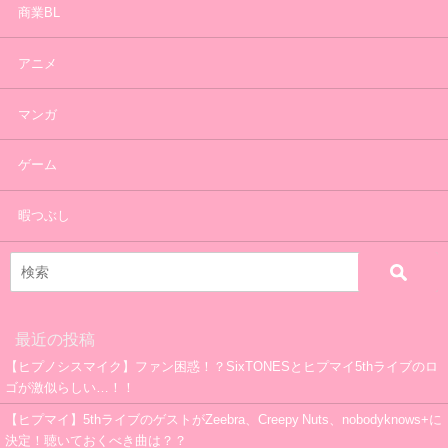
商業BL
アニメ
マンガ
ゲーム
暇つぶし
最近の投稿
【ヒプノシスマイク】ファン困惑！？SixTONESとヒプマイ5thライブのロ
ゴが激似らしい…！！
【ヒプマイ】5thライブのゲストがZeebra、Creepy Nuts、nobodyknows+に
決定！聴いておくべき曲は？？