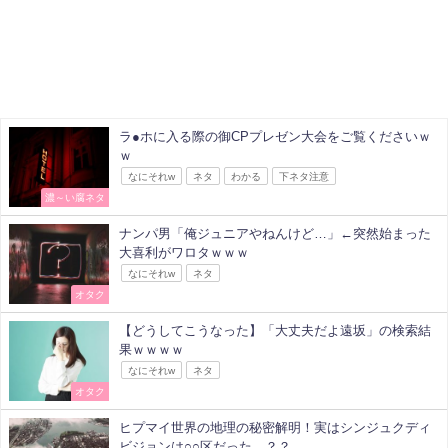
ラ●ホに入る際の御CPプレゼン大会をご覧くださいｗ
ｗ
なにそれw
ネタ
わかる
下ネタ注意
濃～い腐ネタ
ナンパ男「俺ジュニアやねんけど…」←突然始まった
大喜利がワロタｗｗｗ
なにそれw
ネタ
オタク
【どうしてこうなった】「大丈夫だよ遠坂」の検索結
果ｗｗｗｗ
なにそれw
ネタ
オタク
ヒプマイ世界の地理の秘密解明！実はシンジュクディ
ビジョンは○○区だった…？？