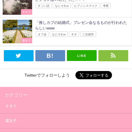
すごい話
なにそれw
ヒプノシスマイク
考察
オタク
「推しカプの結婚式」プレゼン会なるものが行われた
らしいwww
オフ会
なにそれw
ネタ
二次創作
腐女子
LINE
Twitterでフォローしよう
カテゴリー
オタク
腐女子