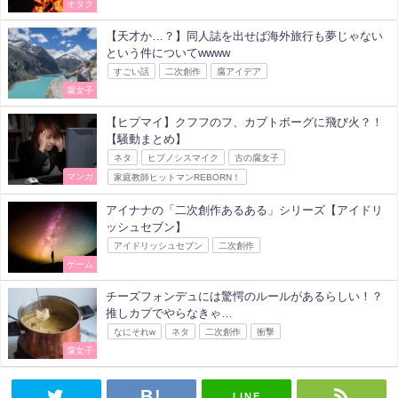
オタク
【天才か…？】同人誌を出せば海外旅行も夢じゃない
という件についてwwww
すごい話
二次創作
腐アイデア
腐女子
【ヒプマイ】クフフのフ、カブトボーグに飛び火？！
【騒動まとめ】
ネタ
ヒプノシスマイク
古の腐女子
マンガ
家庭教師ヒットマンREBORN！
アイナナの「二次創作あるある」シリーズ【アイドリ
ッシュセブン】
アイドリッシュセブン
二次創作
ゲーム
チーズフォンデュには驚愕のルールがあるらしい！？
推しカプでやらなきゃ…
なにそれw
ネタ
二次創作
衝撃
腐女子
LINE