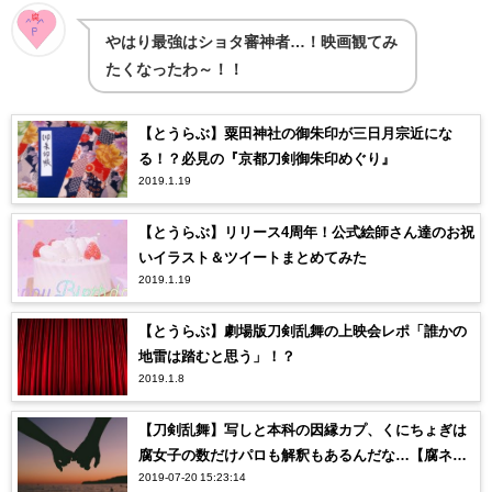
やはり最強はショタ審神者…！映画観てみ
たくなったわ～！！
【とうらぶ】粟田神社の御朱印が三日月宗近にな
る！？必見の『京都刀剣御朱印めぐり』
2019.1.19
【とうらぶ】リリース4周年！公式絵師さん達のお祝
いイラスト＆ツイートまとめてみた
2019.1.19
【とうらぶ】劇場版刀剣乱舞の上映会レポ「誰かの
地雷は踏むと思う」！？
2019.1.8
【刀剣乱舞】写しと本科の因縁カプ、くにちょぎは
腐女子の数だけパロも解釈もあるんだな…【腐ネ
2019-07-20 15:23:14
タ】