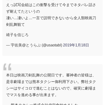
えっ試写会組はこの衝撃を受けて今までネタバレ話さ
ず耐えてたというの
凄い…凄いよ…一言で説明できないから全人類映画刀
剣乱舞観て
靖子を信じろ
— 宇佐美@とうらぶ (@usaotabl)
2019年1月18日
本日は映画刀剣乱舞の公開日です。審神者の皆様は、
是非劇場までは熊本タクシー御利用下さい。弊社タク
シーはサイコロで進むことはないので、確実に劇場ま
でマスを進める事が出来ます。
— 熊本タクシー株式会社@定食始めました