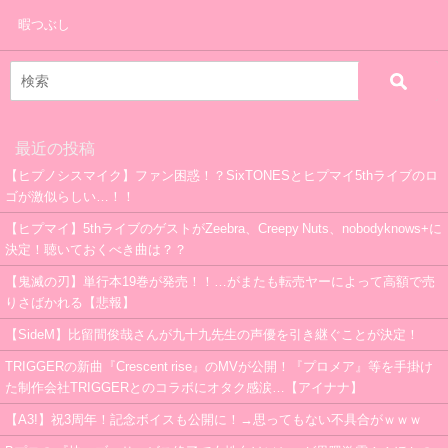
暇つぶし
最近の投稿
【ヒプノシスマイク】ファン困惑！？SixTONESとヒプマイ5thライブのロ
ゴが激似らしい…！！
【ヒプマイ】5thライブのゲストがZeebra、Creepy Nuts、nobodyknows+に
決定！聴いておくべき曲は？？
【鬼滅の刃】単行本19巻が発売！！…がまたも転売ヤーによって高額で売
りさばかれる【悲報】
【SideM】比留間俊哉さんが九十九先生の声優を引き継ぐことが決定！
TRIGGERの新曲『Crescent rise』のMVが公開！『プロメア』等を手掛け
た制作会社TRIGGERとのコラボにオタク感涙…【アイナナ】
【A3!】祝3周年！記念ボイスも公開に！→思ってもない不具合がｗｗｗ