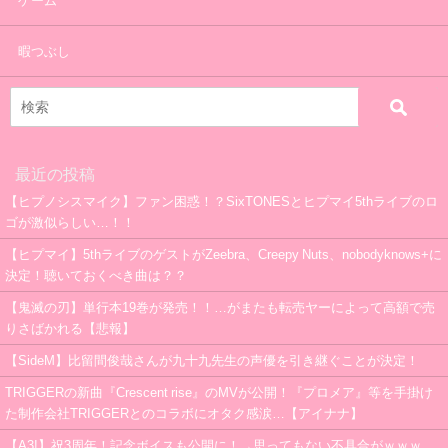
ゲーム
暇つぶし
最近の投稿
【ヒプノシスマイク】ファン困惑！？SixTONESとヒプマイ5thライブのロ
ゴが激似らしい…！！
【ヒプマイ】5thライブのゲストがZeebra、Creepy Nuts、nobodyknows+に
決定！聴いておくべき曲は？？
【鬼滅の刃】単行本19巻が発売！！…がまたも転売ヤーによって高額で売
りさばかれる【悲報】
【SideM】比留間俊哉さんが九十九先生の声優を引き継ぐことが決定！
TRIGGERの新曲『Crescent rise』のMVが公開！『プロメア』等を手掛け
た制作会社TRIGGERとのコラボにオタク感涙…【アイナナ】
【A3!】祝3周年！記念ボイスも公開に！→思ってもない不具合がｗｗｗ