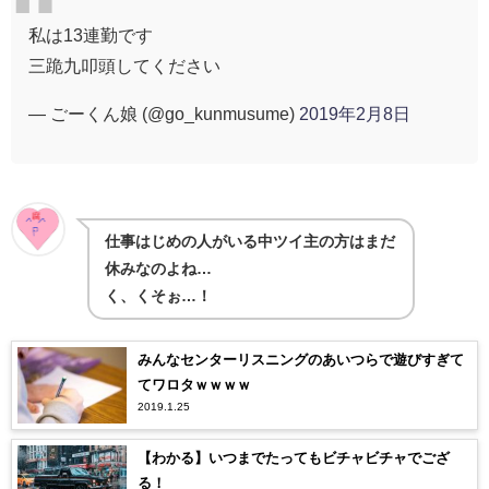
私は13連勤です
三跪九叩頭してください
— ごーくん娘 (@go_kunmusume)
2019年2月8日
仕事はじめの人がいる中ツイ主の方はまだ
休みなのよね…
く、くそぉ…！
みんなセンターリスニングのあいつらで遊びすぎて
てワロタｗｗｗｗ
2019.1.25
【わかる】いつまでたってもビチャビチャでござ
る！