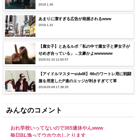
2019.1.30
あまりに潔すぎる広告が発掘されるwww
2019.1.31
【腐女子】とあるルポ「私の中で腐女子と夢女子が
せめぎ合っている」→文豪かよwwwwww
2020-01-10 12:00:57
【アイドルマスターsideM】4thのワートレ用に戦闘
服を用意したP達のエッジが利きすぎてて草
2019-05-09 17:38:35
みんなのコメント
おれ学校いってないので365連休やんwww
毎日BL漁ってウホウホしとります