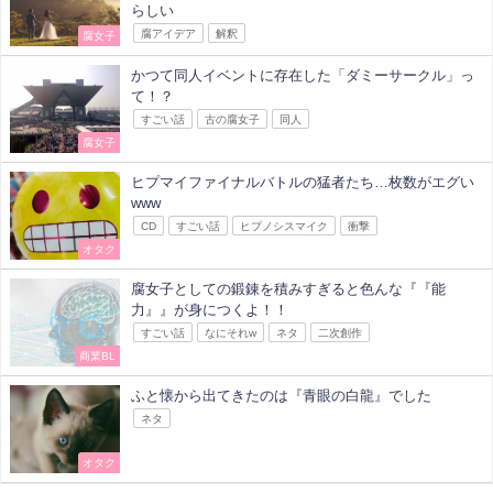
らしい
腐アイデア
解釈
腐女子
かつて同人イベントに存在した「ダミーサークル」っ
て！？
すごい話
古の腐女子
同人
腐女子
ヒプマイファイナルバトルの猛者たち…枚数がエグい
www
CD
すごい話
ヒプノシスマイク
衝撃
オタク
腐女子としての鍛錬を積みすぎると色んな『『能
力』』が身につくよ！！
すごい話
なにそれw
ネタ
二次創作
商業BL
ふと懐から出てきたのは『青眼の白龍』でした
ネタ
オタク