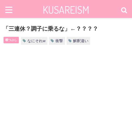
「三連休？調子に乗るな」←？？？？
暇つぶし
なにそれw
衝撃
解釈違い