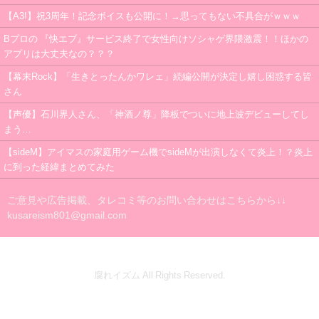
【A3!】祝3周年！記念ボイスも公開に！→思ってもない不具合がｗｗｗ
Bプロの 『快エブ』サービス終了で女性向けソシャゲ界隈激震！！ほかの
アプリは大丈夫なの？？？
【幕末Rock】「生きとったんかワレェ」続編公開が決定し嬉し困惑する皆
さん
【声優】石川界人さん、「神酒ノ尊」降板でついに地上波デビューしてし
まう…
【sideM】アイマスの家庭用ゲーム機でsideMが出演しなくて炎上！？炎上
に到った経緯まとめてみた
ご意見や広告掲載、タレコミ等のお問い合わせはこちらから↓↓
kusareism801@gmail.com
腐れイズム All Rights Reserved.