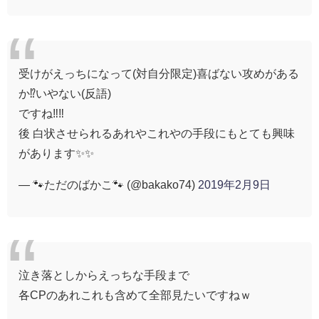
受けがえっちになって(対自分限定)喜ばない攻めがある
か⁉️いやない(反語)
ですね‼️‼️
後 白状させられるあれやこれやの手段にもとても興味
があります✨✨
— 🐾ただのばかこ🐾 (@bakako74)
2019年2月9日
泣き落としからえっちな手段まで
各CPのあれこれも含めて全部見たいですねｗ