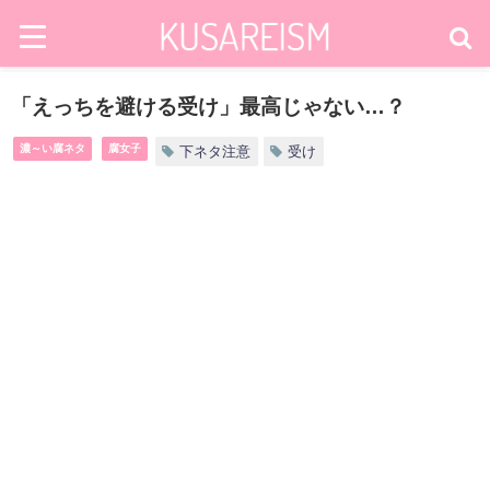
「えっちを避ける受け」最高じゃない…？
濃～い腐ネタ
腐女子
下ネタ注意
受け