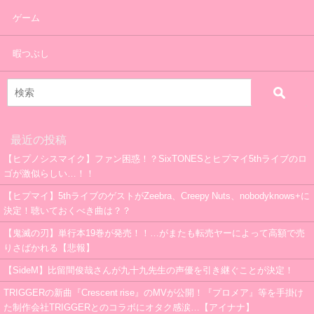
ゲーム
暇つぶし
最近の投稿
【ヒプノシスマイク】ファン困惑！？SixTONESとヒプマイ5thライブのロ
ゴが激似らしい…！！
【ヒプマイ】5thライブのゲストがZeebra、Creepy Nuts、nobodyknows+に
決定！聴いておくべき曲は？？
【鬼滅の刃】単行本19巻が発売！！…がまたも転売ヤーによって高額で売
りさばかれる【悲報】
【SideM】比留間俊哉さんが九十九先生の声優を引き継ぐことが決定！
TRIGGERの新曲『Crescent rise』のMVが公開！『プロメア』等を手掛け
た制作会社TRIGGERとのコラボにオタク感涙…【アイナナ】