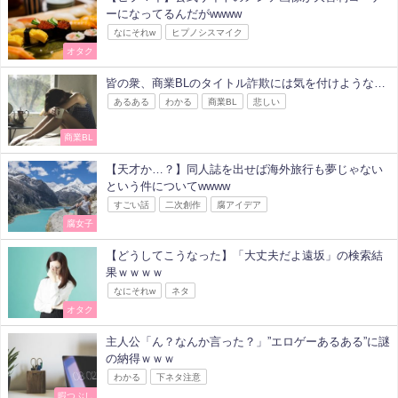
ーになってるんだがwwww
なにそれw
ヒプノシスマイク
オタク
皆の衆、商業BLのタイトル詐欺には気を付けような…
あるある
わかる
商業BL
悲しい
商業BL
【天才か…？】同人誌を出せば海外旅行も夢じゃない
という件についてwwww
すごい話
二次創作
腐アイデア
腐女子
【どうしてこうなった】「大丈夫だよ遠坂」の検索結
果ｗｗｗｗ
なにそれw
ネタ
オタク
主人公「ん？なんか言った？」”エロゲーあるある”に謎
の納得ｗｗｗ
わかる
下ネタ注意
暇つぶし