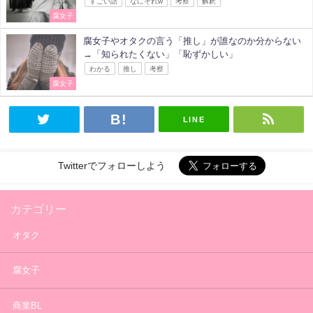
すごい話
なにそれw
考察
解釈
腐女子
腐女子やオタクの言う「推し」が誰なのか分からない
→「知られたくない」「恥ずかしい」
わかる
推し
考察
腐女子
LINE
Twitterでフォローしよう
カテゴリー
オタク
腐女子
商業BL