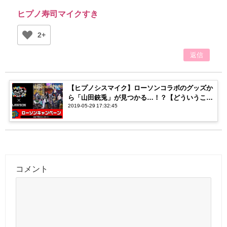
ヒプノ寿司マイクすき
2+
返信
【ヒプノシスマイク】ローソンコラボのグッズか
ら「山田銃兎」が見つかる…！？【どういうこと
2019-05-29 17:32:45
なの】
コメント