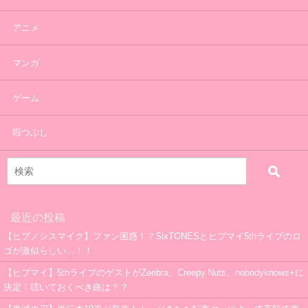
アニメ
マンガ
ゲーム
暇つぶし
最近の投稿
【ヒプノシスマイク】ファン困惑！？SixTONESとヒプマイ5thライブのロ
ゴが激似らしい…！！
【ヒプマイ】5thライブのゲストがZeebra、Creepy Nuts、nobodyknows+に
決定！聴いておくべき曲は？？