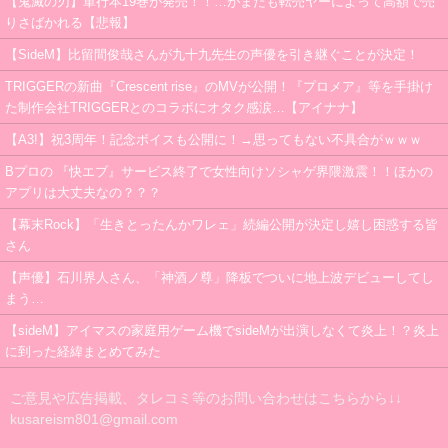
【鬼滅の刃】単行本19巻が発売！！…がまたも転売ヤーによって高額で売
りさばかれる【悲報】
【SideM】比留間俊哉さんが九十九先生の声優を引き継ぐことが決定！
TRIGGERの新曲『Crescent rise』のMVが公開！『プロメア』等を手掛け
た制作会社TRIGGERとのコラボにオタク感涙…【アイナナ】
【A3!】祝3周年！記念ボイスも公開に！→思ってもない不具合がｗｗｗ
Bプロの 『快エブ』サービス終了で女性向けソシャゲ界隈激震！！ほかの
アプリは大丈夫なの？？？
【幕末Rock】「生きとったんかワレェ」続編公開が決定し嬉し困惑する皆
さん
【声優】石川界人さん、「神酒ノ尊」降板でついに地上波デビューしてし
まう…
【sideM】アイマスの家庭用ゲーム機でsideMが出演しなくて炎上！？炎上
に到った経緯まとめてみた
ご意見や広告掲載、タレコミ等のお問い合わせはこちらから↓↓
kusareism801@gmail.com