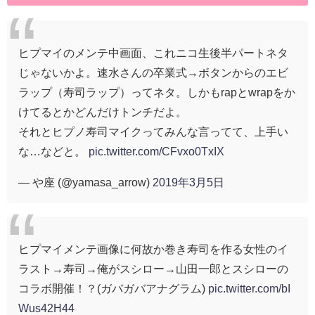
ヒプマイのメンテ中画面、これニコ生後半パートネタ
じゃないかよ。速水さんの卒業式→ボタンからのエビ
ラップ（寿司ラップ）ってネタ。しかもrapとwrapをか
けてるとかどんだけトンチだよ。
それとヒプノ寿司マイクってみんな言ってて、上手い
な…などと。
pic.twitter.com/CFvxo0TxIX
— や座 (@yamasa_arrow)
2019年3月5日
ヒプマイメンテ画像に何故か巻き寿司を作る女性のイ
ラスト→寿司→俺がスシロー→山田一郎とスシローの
コラボ開催！？(ガバガバアナグラム)
pic.twitter.com/bI
Wus42H44