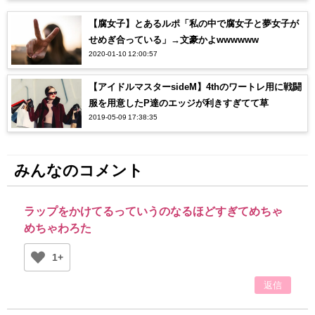
【腐女子】とあるルポ「私の中で腐女子と夢女子が
せめぎ合っている」→文豪かよwwwwww
2020-01-10 12:00:57
【アイドルマスターsideM】4thのワートレ用に戦闘
服を用意したP達のエッジが利きすぎてて草
2019-05-09 17:38:35
みんなのコメント
ラップをかけてるっていうのなるほどすぎてめちゃ
めちゃわろた
1+
返信