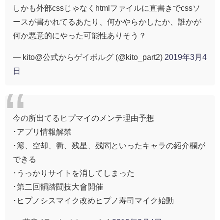
しかも外部cssじゃなくhtmlファイルに直書きでcssソ
ースが書かれてるあたり、何かやらかしたか、誰かが
何か悪意的にやった可能性ありそう？
— kito@公式からゲイボルグ (@kito_part2)
2019年3月4
日
今の所出てるヒプマイのメンテ理由予想
･アプリ情報解禁
･簓、空却、衢、残星、残閻といったキャラの紹介欄が
できる
･うっかりサイトを消してしまった
･第二回韻踏闘技大會開催
･ヒプノシスマイク改めヒプノ寿司マイク始動