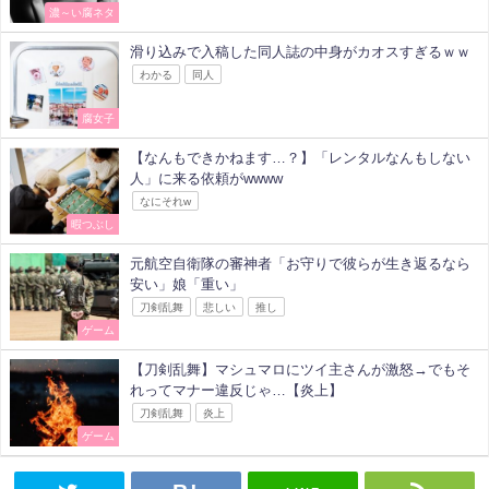
濃～い腐ネタ
滑り込みで入稿した同人誌の中身がカオスすぎるｗｗ
わかる
同人
腐女子
【なんもできかねます…？】「レンタルなんもしない
人」に来る依頼がwwww
なにそれw
暇つぶし
元航空自衛隊の審神者「お守りで彼らが生き返るなら
安い」娘「重い」
刀剣乱舞
悲しい
推し
ゲーム
【刀剣乱舞】マシュマロにツイ主さんが激怒→でもそ
れってマナー違反じゃ…【炎上】
刀剣乱舞
炎上
ゲーム