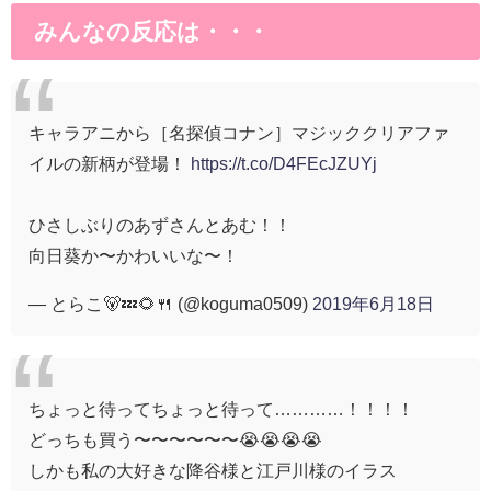
みんなの反応は・・・
キャラアニから［名探偵コナン］マジッククリアファ
イルの新柄が登場！
https://t.co/D4FEcJZUYj
ひさしぶりのあずさんとあむ！！
向日葵か〜かわいいな〜！
— とらこ🐻💤🌻🍴 (@koguma0509)
2019年6月18日
ちょっと待ってちょっと待って…………！！！！
どっちも買う〜〜〜〜〜〜😭😭😭😭
しかも私の大好きな降谷様と江戸川様のイラス