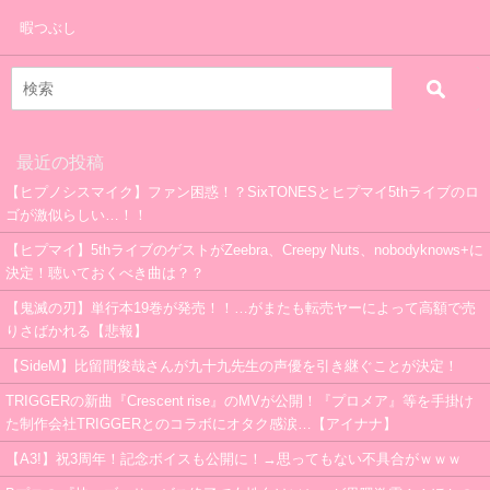
暇つぶし
最近の投稿
【ヒプノシスマイク】ファン困惑！？SixTONESとヒプマイ5thライブのロ
ゴが激似らしい…！！
【ヒプマイ】5thライブのゲストがZeebra、Creepy Nuts、nobodyknows+に
決定！聴いておくべき曲は？？
【鬼滅の刃】単行本19巻が発売！！…がまたも転売ヤーによって高額で売
りさばかれる【悲報】
【SideM】比留間俊哉さんが九十九先生の声優を引き継ぐことが決定！
TRIGGERの新曲『Crescent rise』のMVが公開！『プロメア』等を手掛け
た制作会社TRIGGERとのコラボにオタク感涙…【アイナナ】
【A3!】祝3周年！記念ボイスも公開に！→思ってもない不具合がｗｗｗ