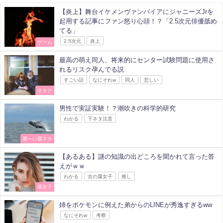
【炎上】舞台イケメンヴァンパイアにジャニーズJrを
起用する記事にファン怒り心頭！？「2.5次元俳優舐め
てる」
2.5次元
炎上
ゲーム
最高の萌え同人、将来的にセンター試験問題に使用さ
れるリスク孕んでる説
すごい話
なにそれw
同人
悲しい
オタク
男性で実証実験！？潮吹きの科学的研究
わかる
下ネタ注意
濃～い腐ネタ
【あるある】謎の知識の出どころを聞かれて言った答
えがｗｗ
わかる
古の腐女子
推し
腐女子
姉をポケモンに例えた弟からのLINEが秀逸すぎるww
なにそれw
考察