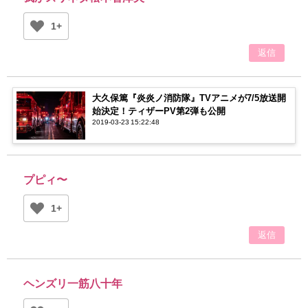
1+
返信
大久保篤『炎炎ノ消防隊』TVアニメが7/5放送開
始決定！ティザーPV第2弾も公開
2019-03-23 15:22:48
プピィ〜
1+
返信
ヘンズリ一筋八十年