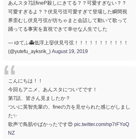
あんスタ7話fineP殺しにきてる？？可愛すぎない？？
可愛すぎるよ？？伏見弓弦可愛すぎて登場した瞬間視
界歪むし伏見弓弦が坊ちゃまと会話して動いて歌って
踊ってる事実を直視できて幸せな人生でした
— ゆてふ👻低浮上👹伏見弓弦！！！！！！！！！！！
(@yutefu_ayksrik_)
August 19, 2019
こんにちは！！
今回もアニメ、あんスタについてです！
第7話、皆さん見ましたか？
ついに英智先輩の、fineの力を見せられた感じがしまし
た✨
歌声で鳥肌やばかったです😍
pic.twitter.com/np7rFYoQ
NZ