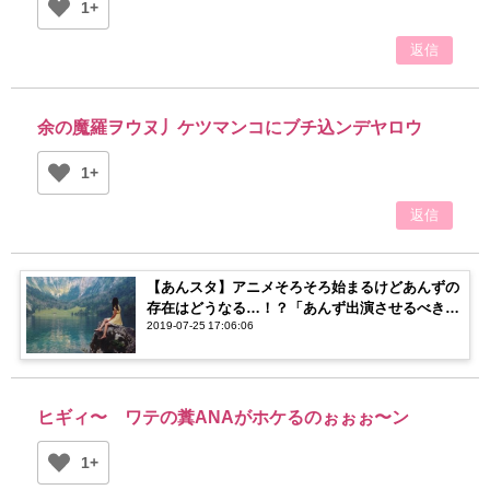
1+
返信
余の魔羅ヲウヌ丿ケツマンコにブチ込ンデヤロウ
1+
返信
【あんスタ】アニメそろそろ始まるけどあんずの
存在はどうなる…！？「あんず出演させるべき」
2019-07-25 17:06:06
論の現在はいかに…！
ヒギィ〜 ワテの糞ANAがホケるのぉぉぉ〜ン
1+