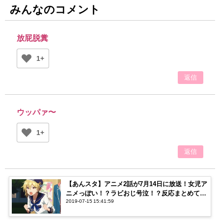
みんなのコメント
放屁脱糞
1+
返信
ウッパァ〜
1+
返信
【あんスタ】アニメ2話が7月14日に放送！女児ア
ニメっぽい！？ラビおじ号泣！？反応まとめてみ
2019-07-15 15:41:59
た！【ネタバレ注意】