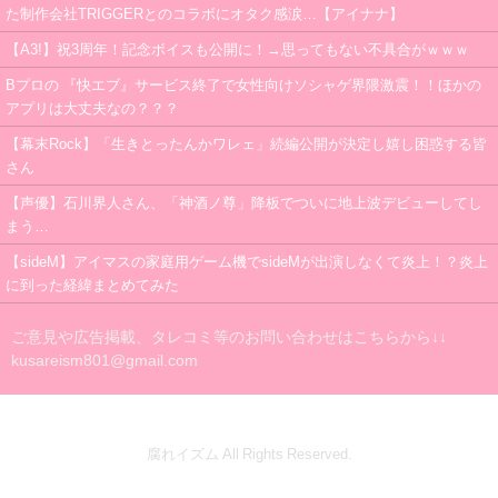
た制作会社TRIGGERとのコラボにオタク感涙…【アイナナ】
【A3!】祝3周年！記念ボイスも公開に！→思ってもない不具合がｗｗｗ
Bプロの 『快エブ』サービス終了で女性向けソシャゲ界隈激震！！ほかの
アプリは大丈夫なの？？？
【幕末Rock】「生きとったんかワレェ」続編公開が決定し嬉し困惑する皆
さん
【声優】石川界人さん、「神酒ノ尊」降板でついに地上波デビューしてし
まう…
【sideM】アイマスの家庭用ゲーム機でsideMが出演しなくて炎上！？炎上
に到った経緯まとめてみた
ご意見や広告掲載、タレコミ等のお問い合わせはこちらから↓↓
kusareism801@gmail.com
腐れイズム All Rights Reserved.