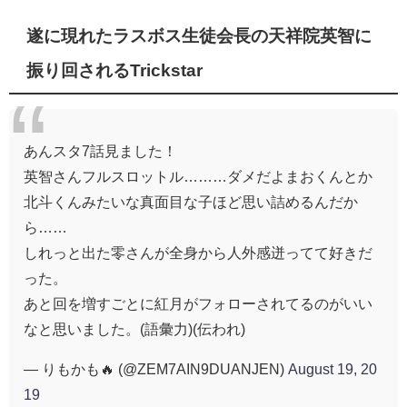
遂に現れたラスボス生徒会長の天祥院英智に
振り回されるTrickstar
あんスタ7話見ました！
英智さんフルスロットル………ダメだよまおくんとか
北斗くんみたいな真面目な子ほど思い詰めるんだか
ら……
しれっと出た零さんが全身から人外感迸ってて好きだ
った。
あと回を増すごとに紅月がフォローされてるのがいい
なと思いました。(語彙力)(伝われ)
— りもかも🔥 (@ZEM7AIN9DUANJEN)
August 19, 20
19