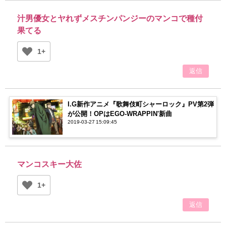
汁男優女とヤれずメスチンパンジーのマンコで種付
果てる
1+
返信
I.G新作アニメ『歌舞伎町シャーロック』PV第2弾
が公開！OPはEGO-WRAPPIN'新曲
2019-03-27 15:09:45
マンコスキー大佐
1+
返信