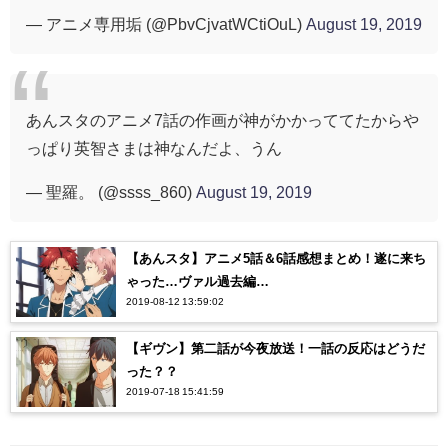
— アニメ専用垢 (@PbvCjvatWCtiOuL)
August 19, 2019
あんスタのアニメ7話の作画が神がかかっててたからや
っぱり英智さまは神なんだよ、うん
— 聖羅。 (@ssss_860)
August 19, 2019
【あんスタ】アニメ5話＆6話感想まとめ！遂に来ち
ゃった…ヴァル過去編…
2019-08-12 13:59:02
【ギヴン】第二話が今夜放送！一話の反応はどうだ
った？？
2019-07-18 15:41:59