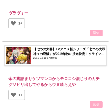
ヴラヴォー
1+
返信
【七つの大罪】TVアニメ新シリーズ「七つの大罪
神々の逆鱗」が2019年秋に放送決定！クライマッ
2019-04-10 17:40:09
クスを見逃すな！
余の糞詰まりケツマンコからモロコシ混じりのカチ
グソヒリ出してやるからウヌ喰らえや
1+
返信