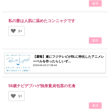
返信
私の妻は人肌に温めたコンニャクです
1+
返信
【腐報】遂にフジテレビがBLに特化したアニメレ
ーベルを作ったらしいぞ…
2019-04-23 17:38:44
58歳チビデブハゲ独身童貞包茎の乞食
1+
返信