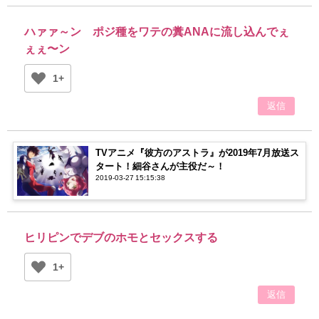
ハァァ～ン ポジ種をワテの糞ANAに流し込んでぇ
ぇぇ〜ン
1+
返信
TVアニメ『彼方のアストラ』が2019年7月放送ス
タート！細谷さんが主役だ～！
2019-03-27 15:15:38
ヒリピンでデブのホモとセックスする
1+
返信