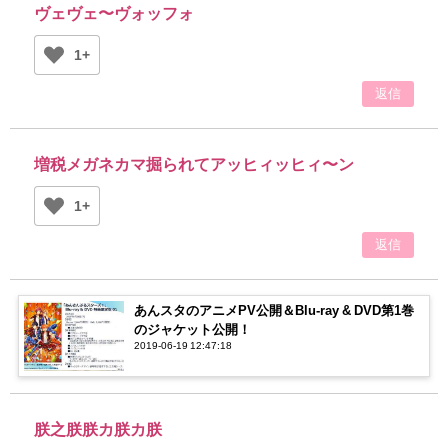
ヴェヴェ〜ヴォッフォ
1+
返信
増税メガネカマ掘られてアッヒィッヒィ〜ン
1+
返信
あんスタのアニメPV公開＆Blu-ray & DVD第1巻
のジャケット公開！
2019-06-19 12:47:18
朕之朕朕カ朕カ朕