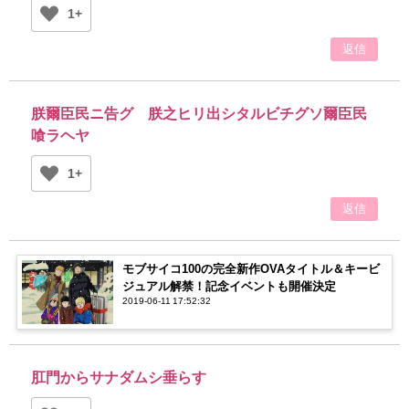
1+
返信
朕爾臣民ニ告グ 朕之ヒリ出シタルビチグソ爾臣民
喰ラヘヤ
1+
返信
モブサイコ100の完全新作OVAタイトル＆キービ
ジュアル解禁！記念イベントも開催決定
2019-06-11 17:52:32
肛門からサナダムシ垂らす