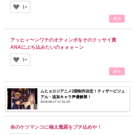
1+
返信
アッヒィ〜ンワテのオティンポをそのクッサイ糞
ANAにぶち込みたいのォォォ～ン
1+
返信
ムヒョロジアニメ2期制作決定！ティザービジュ
アル・追加キャラ声優解禁！
2019-06-17 17:31:33
余のケツマンコに極太魔羅をブチ込めや！