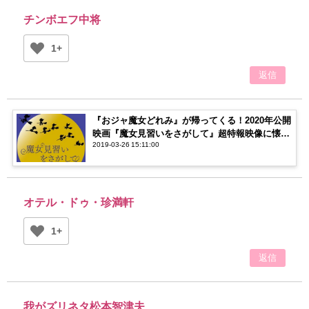
チンボエフ中将
1+
返信
『おジャ魔女どれみ』が帰ってくる！2020年公開
映画『魔女見習いをさがして』超特報映像に懐か
2019-03-26 15:11:00
しい記憶が蘇る…
オテル・ドゥ・珍満軒
1+
返信
我がズリネタ松本智津夫