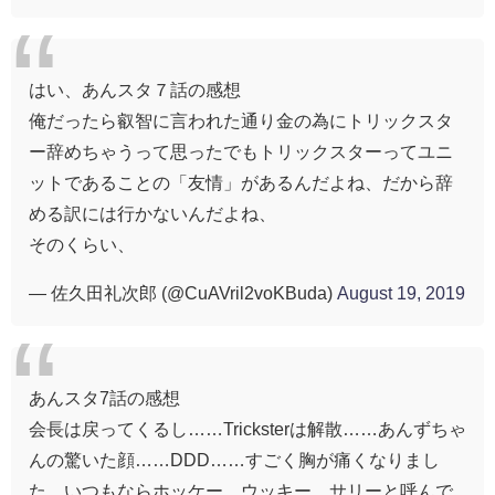
はい、あんスタ７話の感想
俺だったら叡智に言われた通り金の為にトリックスタ
ー辞めちゃうって思ったでもトリックスターってユニ
ットであることの「友情」があるんだよね、だから辞
める訳には行かないんだよね、
そのくらい、
— 佐久田礼次郎 (@CuAVril2voKBuda)
August 19, 2019
あんスタ7話の感想
会長は戻ってくるし……Tricksterは解散……あんずちゃ
んの驚いた顔……DDD……すごく胸が痛くなりまし
た。いつもならホッケー、ウッキー、サリーと呼んで