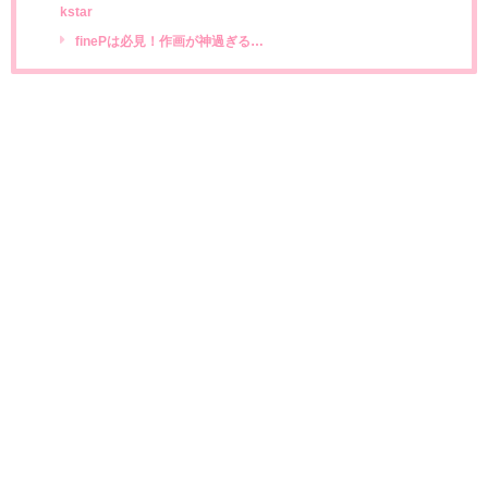
kstar
finePは必見！作画が神過ぎる…