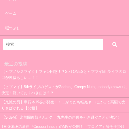
ゲーム
暇つぶし
最近の投稿
【ヒプノシスマイク】ファン困惑！？SixTONESとヒプマイ5thライブのロ
ゴが激似らしい…！！
【ヒプマイ】5thライブのゲストがZeebra、Creepy Nuts、nobodyknows+に
決定！聴いておくべき曲は？？
【鬼滅の刃】単行本19巻が発売！！…がまたも転売ヤーによって高額で売
りさばかれる【悲報】
【SideM】比留間俊哉さんが九十九先生の声優を引き継ぐことが決定！
TRIGGERの新曲『Crescent rise』のMVが公開！『プロメア』等を手掛け