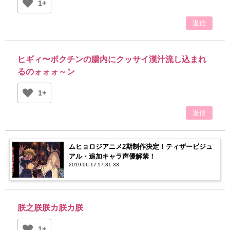
1+
返信
ヒギィ〜ボクチンの腸内にクッサイ漢汁流し込まれ
るのォォォ～ン
1+
返信
ムヒョロジアニメ2期制作決定！ティザービジュ
アル・追加キャラ声優解禁！
2019-06-17 17:31:33
朕之朕朕カ朕カ朕
1+