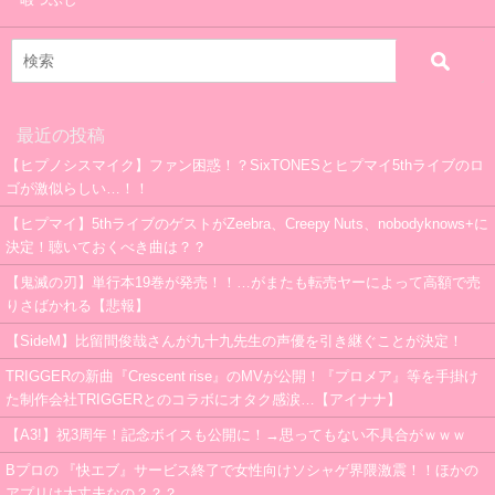
最近の投稿
【ヒプノシスマイク】ファン困惑！？SixTONESとヒプマイ5thライブのロ
ゴが激似らしい…！！
【ヒプマイ】5thライブのゲストがZeebra、Creepy Nuts、nobodyknows+に
決定！聴いておくべき曲は？？
【鬼滅の刃】単行本19巻が発売！！…がまたも転売ヤーによって高額で売
りさばかれる【悲報】
【SideM】比留間俊哉さんが九十九先生の声優を引き継ぐことが決定！
TRIGGERの新曲『Crescent rise』のMVが公開！『プロメア』等を手掛け
た制作会社TRIGGERとのコラボにオタク感涙…【アイナナ】
【A3!】祝3周年！記念ボイスも公開に！→思ってもない不具合がｗｗｗ
Bプロの 『快エブ』サービス終了で女性向けソシャゲ界隈激震！！ほかの
アプリは大丈夫なの？？？