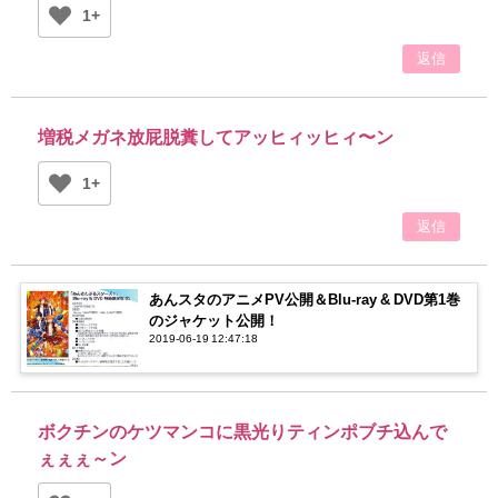
1+
返信
増税メガネ放屁脱糞してアッヒィッヒィ〜ン
1+
返信
あんスタのアニメPV公開＆Blu-ray & DVD第1巻
のジャケット公開！
2019-06-19 12:47:18
ボクチンのケツマンコに黒光りティンポブチ込んで
ぇぇぇ～ン