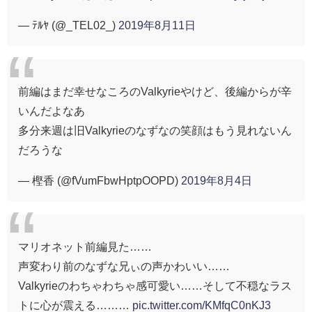
— ﾃﾙﾔ (@_TEL02_)
2019年8月11日
前編はまだ幸せなころのValkyrieやけど、後編からが辛
いんだよなあ
多分来週は旧Valkyrieのなずなの笑顔はもう見れないん
だろうな
— 樫香 (@fVumFbwHptpOOPD)
2019年8月4日
マリオネット前編見た……
声変わり前のなずな兄ぃの声かわいい……
Valkyrieのわちゃわちゃ感可愛い……そして不穏なラス
トに心が震える………
pic.twitter.com/KMfqC0nKJ3