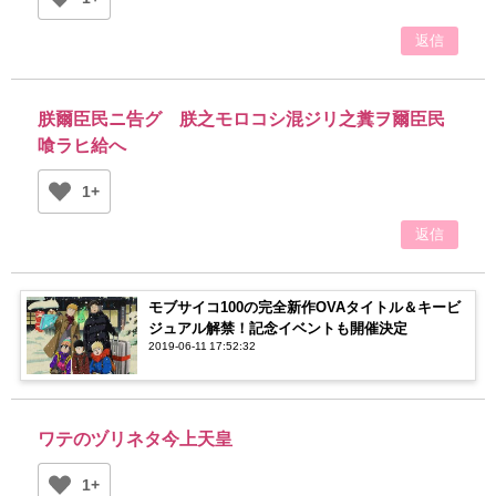
返信
朕爾臣民ニ告グ 朕之モロコシ混ジリ之糞ヲ爾臣民
喰ラヒ給へ
1+
返信
モブサイコ100の完全新作OVAタイトル＆キービ
ジュアル解禁！記念イベントも開催決定
2019-06-11 17:52:32
ワテのヅリネタ今上天皇
1+