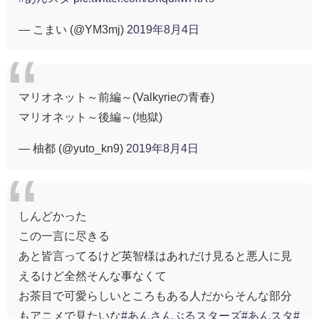
— こまい (@YM3mj)
2019年8月4日
マリオネット～前編～(Valkyrieの青春)
マリオネット～後編～(地獄)
— 柚都 (@yuto_kn9)
2019年8月4日
しんどかった
この一言に尽きる
あと皆言ってるけど英智様はあれだけ見ると悪人に見
えるけど全然そんな事なくて
お茶目で可愛らしいところもある人だからそんな部分
もアニメで見たいな
#あんさんぶるスターズ
#あんスタ
#