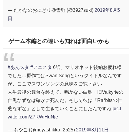
— たかなのおにぎり@雪兎 (@3927suki)
2019年8月5
日
ゲーム本編との違いも知れば面白いかも
#あんスタ
#アニスタ
6話、マリオネット後編お疲れ様
でした…原作ではSwan Songというタイトルなんです
が、ここでスワンソングの意味をご覧下さい
人生最後の舞台を終えて、鳴かない白鳥・旧Valkyrieの
仁兎なずなは確かに死んだ。そして彼は「Ra*bitsの仁
兎なずな」として生きていくことにしたんですね
pic.t
witter.com/Z7RWjHgNje
— もやこ (@moyashikko_2525)
2019年8月11日