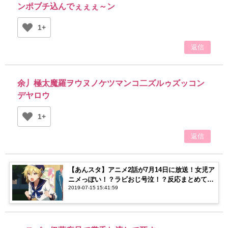
ンポブチ込んでぇぇぇ～ン
1+
返信
余丿極太魔羅ヲウヌノケツマンコ二ズルゥズッコン
デヤロウ
1+
返信
【あんスタ】アニメ2話が7月14日に放送！女児ア
ニメっぽい！？ラビおじ号泣！？反応まとめてみ
2019-07-15 15:41:59
た！【ネタバレ注意】