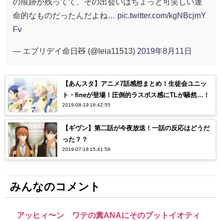
の痕跡が残ってて、その出会いはちょっと可笑しい運
命的なものだったんだよね…
pic.twitter.com/kgNBcjmY
Fv
— エブリデイ命日🧸 (@leia11513)
2019年8月11日
【あんスタ】アニメ7話感想まとめ！生徒会ユニッ
ト・fineが登場！圧倒的ラスボス感にTLが騒然…！
2019-08-19 16:42:55
【ギヴン】第二話が今夜放送！一話の反応はどうだ
った？？
2019-07-18 15:41:59
みんなのコメント
アッヒィ〜ン ワテの糞ANAにそのブットイオティ