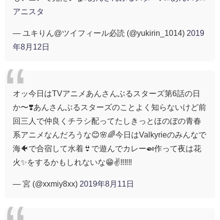
アニスタ
— ユキりん@ツイフィール必読 (@yukirin_1014)
2019
年8月12日
オッ今日はTVアニメあんさんぶるスターズ第6話の日
か〜❣️あんさんぶるスターズのことよく知らないけど前
回三人で仲良くチラシ配ってたしきっとほのぼの青春
系アニメなんだろうな😊🌸🌈今日はValkyrieのみんなで
海🐠で合宿して水着👙で遊んでカレー🍛作って夜は花
火✨をするかもしれないな😁✌️‼️‼️‼️
— 宮 (@xxmiy8xx)
2019年8月11日