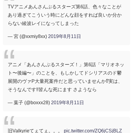
TVアニメあんさんぶるスターズ第6話、色々なことが
あり過ぎてこういう時にどんな顔をすれば良いか分か
らない綾波レイになってしまった
— 宮 (@xxmiy8xx)
2019年8月11日
アニメ「あんさんぶるスターズ！」第6話「マリオネッ
ト〜後編〜」のことを、もしかしてドシリアスのド鬱
展開のヴァP大量死案件だと思っていませんか⁉️実は、
そうなんです‼️皆んな死にます さようなら
— 葉子 (@boxxx28)
2019年8月11日
旧Valkyrieてぇてぇ。。。
pic.twitter.com/ZQ6jCSjBLZ