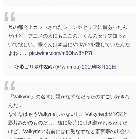
尺の都合上カットされたシーンやセリフ結構あったん
だけど、アニメの人にもここの宗くんのセリフ知っと
いて欲しい。宗くんは本当にValkyrieを愛していたんだ
よね……
pic.twitter.com/m6Ohw8YP7i
— 🍋🦍ゴリ夢中🦁🐱 (@winmou)
2019年8月11日
『Valkyrie』の名ずけ親がなずなだったのすごい好きな
んだ…
なずなはもうValkyrieじゃないし、Valkyrieは斎宮宗と
影片みかのものだし、後に影片に引き継がれるわけだ
けど、Valkyrieの名前には仁兎なずなと斎宮宗の出会い