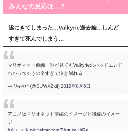
みんなの反応は…？
遂にきてしまった…Valkyrie過去編…しんど
すぎて死んでしまう…
マリオネット前編、誰が見てもValkyrieのバッドエンド
わかっちゃうの辛すぎて泣き崩れる
— ﾐﾙｷ-ｳｪｲ (@SUWXZkti)
2019年8月6日
アニメ版マリオネット前編のイメージと後編のイメー
ジ
#あんスタ
pic.twitter.com/BhqukwHtRs