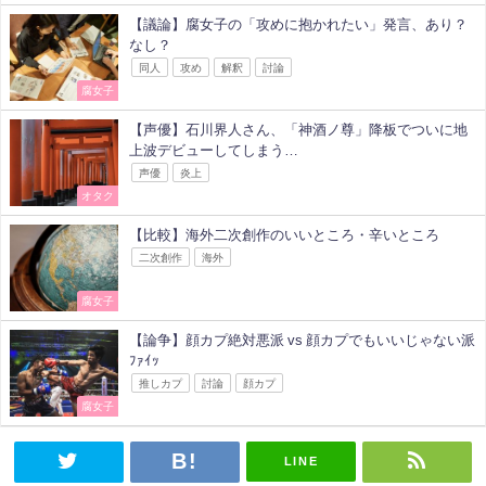
【議論】腐女子の「攻めに抱かれたい」発言、あり？
なし？
同人
攻め
解釈
討論
腐女子
【声優】石川界人さん、「神酒ノ尊」降板でついに地
上波デビューしてしまう…
声優
炎上
オタク
【比較】海外二次創作のいいところ・辛いところ
二次創作
海外
腐女子
【論争】顔カプ絶対悪派 vs 顔カプでもいいじゃない派
ﾌｧｲｯ
推しカプ
討論
顔カプ
腐女子
LINE