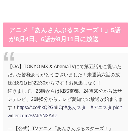
アニメ「あんさんぶるスターズ！」5話
が8月4日、6話が8月11日に放送
【OA】TOKYO MX & AbemaTVにて第五話をご覧いた
だいた皆様ありがとうございました！来週第六話の放
送は8/11(日)22:30からです！お見逃しなく！
続きまして、23時からはKBS京都、24時30分からはサ
ンテレビ、26時5分からテレビ愛知での放送が始まりま
す！
https://t.co/hkQ2GnilCp
#あんスタ
#アニスタ
pic.t
witter.com/BVJr5N2ArU
— 【公式】TVアニメ「あんさんぶるスターズ！」