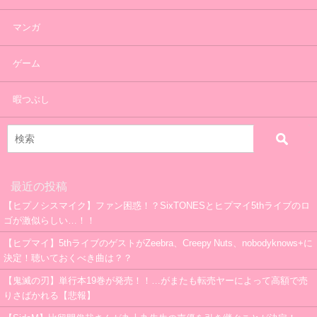
マンガ
ゲーム
暇つぶし
最近の投稿
【ヒプノシスマイク】ファン困惑！？SixTONESとヒプマイ5thライブのロ
ゴが激似らしい…！！
【ヒプマイ】5thライブのゲストがZeebra、Creepy Nuts、nobodyknows+に
決定！聴いておくべき曲は？？
【鬼滅の刃】単行本19巻が発売！！…がまたも転売ヤーによって高額で売
りさばかれる【悲報】