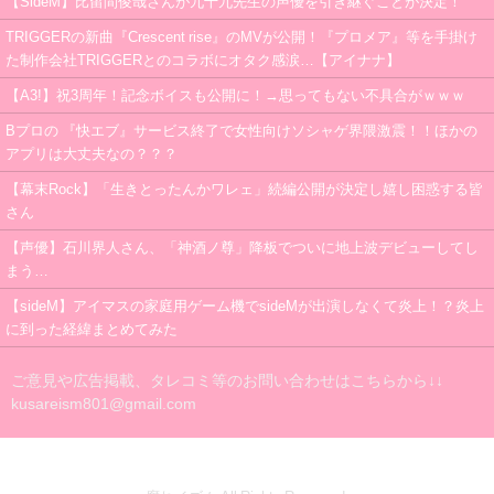
【SideM】比留間俊哉さんが九十九先生の声優を引き継ぐことが決定！
TRIGGERの新曲『Crescent rise』のMVが公開！『プロメア』等を手掛け
た制作会社TRIGGERとのコラボにオタク感涙…【アイナナ】
【A3!】祝3周年！記念ボイスも公開に！→思ってもない不具合がｗｗｗ
Bプロの 『快エブ』サービス終了で女性向けソシャゲ界隈激震！！ほかの
アプリは大丈夫なの？？？
【幕末Rock】「生きとったんかワレェ」続編公開が決定し嬉し困惑する皆
さん
【声優】石川界人さん、「神酒ノ尊」降板でついに地上波デビューしてし
まう…
【sideM】アイマスの家庭用ゲーム機でsideMが出演しなくて炎上！？炎上
に到った経緯まとめてみた
ご意見や広告掲載、タレコミ等のお問い合わせはこちらから↓↓
kusareism801@gmail.com