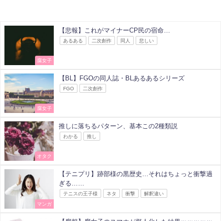
【悲報】これがマイナーCP民の宿命…
あるある
二次創作
同人
悲しい
腐女子
【BL】FGOの同人誌・BLあるあるシリーズ
FGO
二次創作
腐女子
推しに落ちるパターン、基本この2種類説
わかる
推し
オタク
【テニプリ】跡部様の黒歴史…それはちょっと衝撃過
ぎる……
テニスの王子様
ネタ
衝撃
解釈違い
マンガ