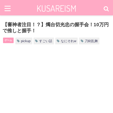
【審神者注目！？】燭台切光忠の握手会！10万円
で推しと握手！
ゲーム
pickup
すごい話
なにそれw
刀剣乱舞