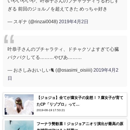
いやいやいや、叶恭子さんのブチャラティうるわしす
ぎる 前回のジョルノを超えてきた めっちゃ好き
— スギナ (@rinzai0048)
2019年4月2日
叶恭子さんのブチャラティ、ドチャクソよすぎて心臓
バクバクしてる………やびあ………
— おさしみおいしい🐈 (@osasimi_oisiiii)
2019年4月2
日
【ジョジョ】全てが腐女子の妄想！？腐女子が育て
たCP「リゾプロ」って…
2019-08-19 17:53:21
フーナラ勢歓喜！ジョジョアニオリ演出が最高の原