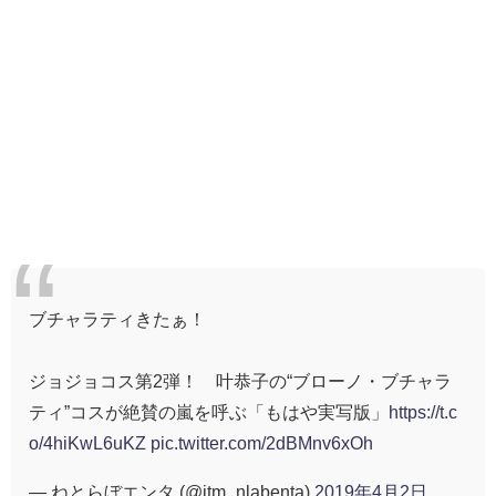
ブチャラティきたぁ！
ジョジョコス第2弾！ 叶恭子の“ブローノ・ブチャラ
ティ”コスが絶賛の嵐を呼ぶ「もはや実写版」
https://t.c
o/4hiKwL6uKZ
pic.twitter.com/2dBMnv6xOh
— ねとらぼエンタ (@itm_nlabenta)
2019年4月2日