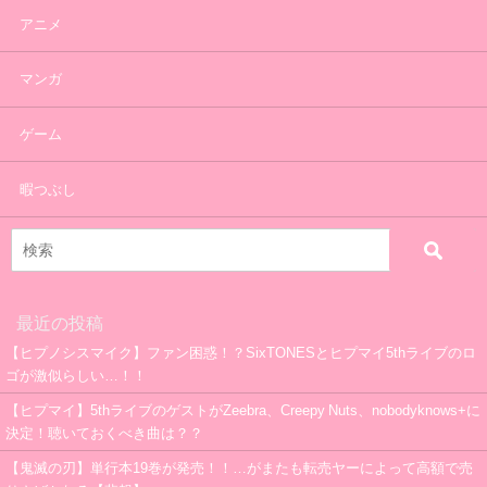
アニメ
マンガ
ゲーム
暇つぶし
最近の投稿
【ヒプノシスマイク】ファン困惑！？SixTONESとヒプマイ5thライブのロ
ゴが激似らしい…！！
【ヒプマイ】5thライブのゲストがZeebra、Creepy Nuts、nobodyknows+に
決定！聴いておくべき曲は？？
【鬼滅の刃】単行本19巻が発売！！…がまたも転売ヤーによって高額で売