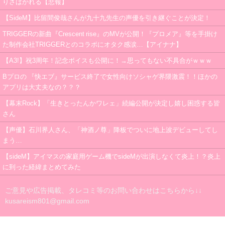
りさばかれる【悲報】
【SideM】比留間俊哉さんが九十九先生の声優を引き継ぐことが決定！
TRIGGERの新曲『Crescent rise』のMVが公開！『プロメア』等を手掛け
た制作会社TRIGGERとのコラボにオタク感涙…【アイナナ】
【A3!】祝3周年！記念ボイスも公開に！→思ってもない不具合がｗｗｗ
Bプロの 『快エブ』サービス終了で女性向けソシャゲ界隈激震！！ほかの
アプリは大丈夫なの？？？
【幕末Rock】「生きとったんかワレェ」続編公開が決定し嬉し困惑する皆
さん
【声優】石川界人さん、「神酒ノ尊」降板でついに地上波デビューしてし
まう…
【sideM】アイマスの家庭用ゲーム機でsideMが出演しなくて炎上！？炎上
に到った経緯まとめてみた
ご意見や広告掲載、タレコミ等のお問い合わせはこちらから↓↓
kusareism801@gmail.com