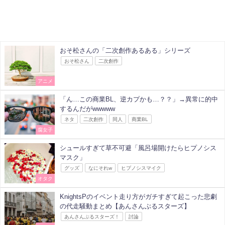
おそ松さんの「二次創作あるある」シリーズ
おそ松さん
二次創作
アニメ
「ん…この商業BL、逆カプかも…？？」→異常に的中
するんだがwwwww
ネタ
二次創作
同人
商業BL
腐女子
シュールすぎて草不可避「風呂場開けたらヒプノシス
マスク」
グッズ
なにそれw
ヒプノシスマイク
オタク
KnightsPのイベント走り方がガチすぎて起こった悲劇
の代走騒動まとめ【あんさんぶるスターズ】
あんさんぶるスターズ！
討論