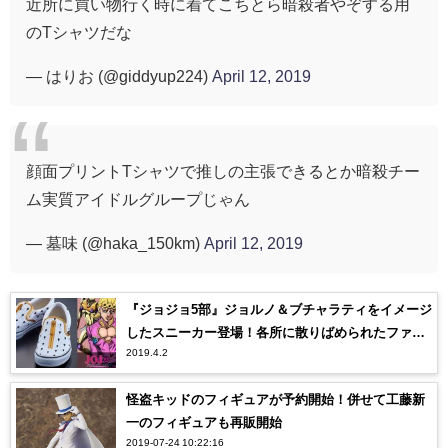
近所に買い物行く時に着てこちとら暗殺者やぞする用
のTシャツだな
— はりお (@giddyup224)
April 12, 2019
顔面プリントTシャツで推しの主張できるとか暗殺チー
ム実質アイドルグループじゃん
— 墓味 (@haka_150km)
April 12, 2019
『ジョジョ5部』ジョルノ＆ブチャラティをイメージ
したスニーカー登場！各所に散りばめられたファン
2019.4.2
にはわかる仕様がたまらない！【ジョジョの奇妙な
冒険】
怪盗キッドのフィギュアが予約開始！併せて工藤新
一のフィギュアも再販開始
2019-07-24 10:22:16