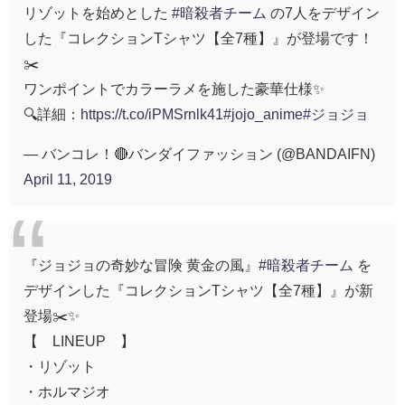
リゾットを始めとした
#暗殺者チーム
の7人をデザイン
した『コレクションTシャツ【全7種】』が登場です！
✂️
ワンポイントでカラーラメを施した豪華仕様✨
🔍詳細：
https://t.co/iPMSrnlk41
#jojo_anime
#ジョジョ
— バンコレ！🔴バンダイファッション (@BANDAIFN)
April 11, 2019
『ジョジョの奇妙な冒険 黄金の風』
#暗殺者チーム
を
デザインした『コレクションTシャツ【全7種】』が新
登場✂️✨
【 LINEUP 】
・リゾット
・ホルマジオ