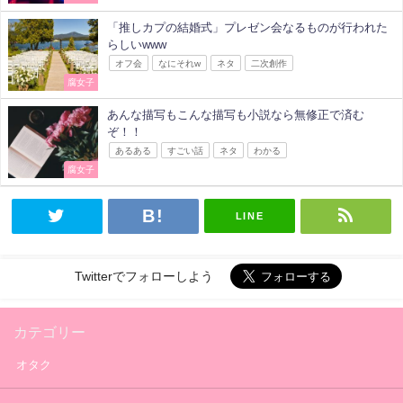
「推しカプの結婚式」プレゼン会なるものが行われた
らしいwww
オフ会
なにそれw
ネタ
二次創作
腐女子
あんな描写もこんな描写も小説なら無修正で済む
ぞ！！
あるある
すごい話
ネタ
わかる
腐女子
LINE
Twitterでフォローしよう
カテゴリー
オタク