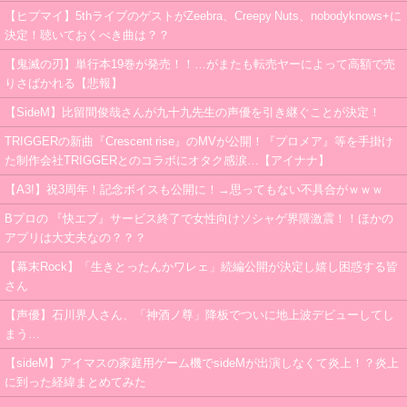
【ヒプマイ】5thライブのゲストがZeebra、Creepy Nuts、nobodyknows+に
決定！聴いておくべき曲は？？
【鬼滅の刃】単行本19巻が発売！！…がまたも転売ヤーによって高額で売
りさばかれる【悲報】
【SideM】比留間俊哉さんが九十九先生の声優を引き継ぐことが決定！
TRIGGERの新曲『Crescent rise』のMVが公開！『プロメア』等を手掛け
た制作会社TRIGGERとのコラボにオタク感涙…【アイナナ】
【A3!】祝3周年！記念ボイスも公開に！→思ってもない不具合がｗｗｗ
Bプロの 『快エブ』サービス終了で女性向けソシャゲ界隈激震！！ほかの
アプリは大丈夫なの？？？
【幕末Rock】「生きとったんかワレェ」続編公開が決定し嬉し困惑する皆
さん
【声優】石川界人さん、「神酒ノ尊」降板でついに地上波デビューしてし
まう…
【sideM】アイマスの家庭用ゲーム機でsideMが出演しなくて炎上！？炎上
に到った経緯まとめてみた