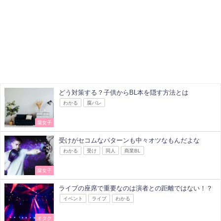
どう対策する？子供からBL本を隠す方法とは
わかる
腐バレ
腐女子
受けがセコムなパターンも中々オツなもんだよな
わかる
受け
同人
商業BL
腐女子
ライブの座席で重要なのは演者との距離ではない！？
イベント
ライブ
わかる
オタク