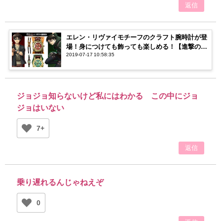
返信
エレン・リヴァイモチーフのクラフト腕時計が登
場！身につけても飾っても楽しめる！【進撃の巨
2019-07-17 10:58:35
人】
ジョジョ知らないけど私にはわかる この中にジョ
ジョはいない
7+
返信
乗り遅れるんじゃねえぞ
0