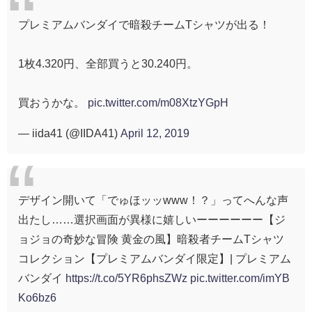
プレミアムバンダイで暗殺チームTシャツが出る！
1枚4.320円、全部買うと30.240円。
買おうかな。
pic.twitter.com/m08XtzYGpH
— iida41 (@IIDA41)
April 12, 2019
デザイン開いて「でゅほッッwww！？」ってへんな声
出たし……選択画面が異様に嬉しいーーーーーー【ジ
ョジョの奇妙な冒険 黄金の風】暗殺者チームTシャツ
コレクション【プレミアムバンダイ限定】| プレミアム
バンダイ
https://t.co/5YR6phsZWz
pic.twitter.com/imYB
Ko6bz6