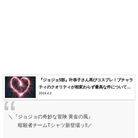
『ジョジョ5部』叶恭子さん再びコスプレ！ブチャラ
ティのクオリティが相変わらず最高な件について
2019.4.2
【ジョジョの奇妙な冒険】
＼『ジョジョの奇妙な冒険 黄金の風』
暗殺者チームTシャツ新登場ッ‼️／