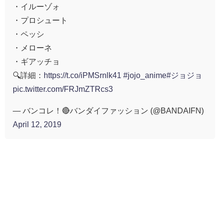
・イルーゾォ
・プロシュート
・ペッシ
・メローネ
・ギアッチョ
🔍詳細：
https://t.co/iPMSrnlk41
#jojo_anime
#ジョジョ
pic.twitter.com/FRJmZTRcs3
— バンコレ！🔴バンダイファッション (@BANDAIFN)
April 12, 2019