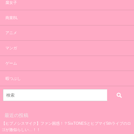
腐女子
商業BL
アニメ
マンガ
ゲーム
暇つぶし
最近の投稿
【ヒプノシスマイク】ファン困惑！？SixTONESとヒプマイ5thライブのロ
ゴが激似らしい…！！