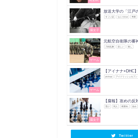
商業BL
放送大学の「江戸
すごい話
なにそれw
考察
腐女子
元航空自衛隊の審
刀剣乱舞
悲しい
推し
ゲーム
【アイナナ×DH
pickup
アイドリッシュセブン
ゲーム
【腐報】攻めの反
受け
同人
商業BL
攻め
腐女子
Twitter