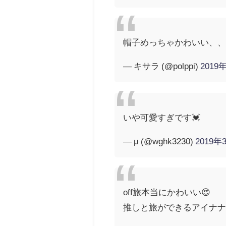
帽子めっちゃかわいい、、
— キサラ (@polppi)
2019
いや可愛すぎです💓
— μ (@wghk3230)
2019年
off旅本当にかわいい😍
推しと旅ができるアイナナは、