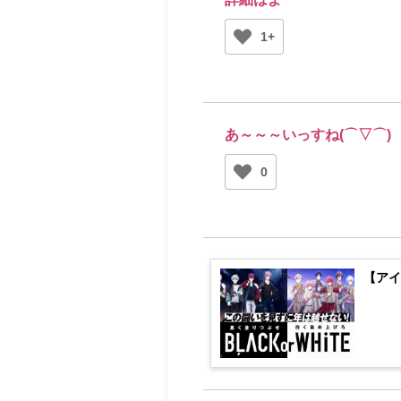
1+
あ～～～いっすね(⌒▽⌒)
0
【アイ