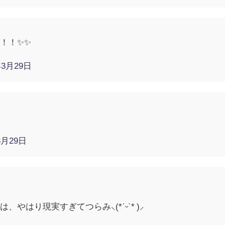
！！✨✨
年3月29日
3月29日
やはり現実すぎてつらみ⸜(*ˊᵕˋ* )⸝