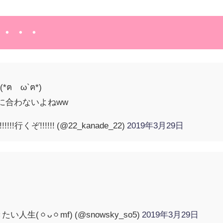
・・・
ฅ´ω`ฅ*)
間に合わないよねww
!!行くぞ!!!!!! (@22_kanade_22)
2019年3月29日
い人生(ㆁᴗㆁmf) (@snowsky_so5)
2019年3月29日