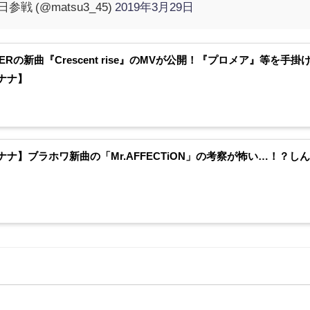
戦 (@matsu3_45)
2019年3月29日
GERの新曲『Crescent rise』のMVが公開！『プロメア』等を
ナナ】
ナナ】ブラホワ新曲の「Mr.AFFECTiON」の考察が怖い…！？