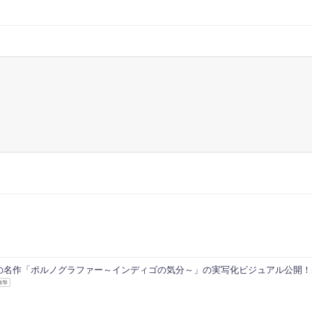
の名作「ポルノグラファー～インディゴの気分～」の実写化ビジュアル公開！
衝撃