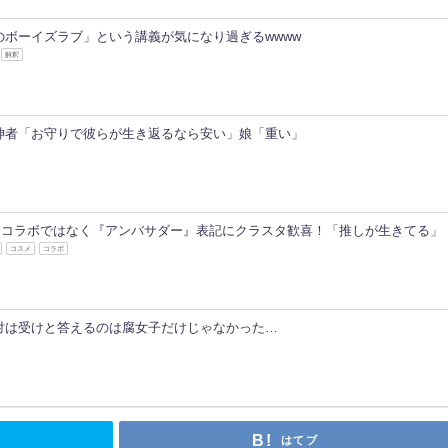
のボーイズラブ」という講義が気になり過ぎるwwww
解釈
神者「お守りで彼らが生き返るなら安い」娘「重い」
C】コラボではなく『アンバサダー』表記にクラスタ歓喜！「推しが生きてる」
コスメ
コラボ
対は受けと答えるのは腐女子だけじゃなかった…
はてブ