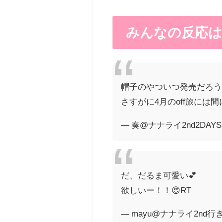
みんなの反応は
帽子のやついつ発売だろう(*
さすがに4月のoff旅には
— 奏@ナナライ2nd2DAYS!!!!
だ、だるま可愛い💕
欲しいー！！😍RT
— mayu@ナナライ2nd行きた