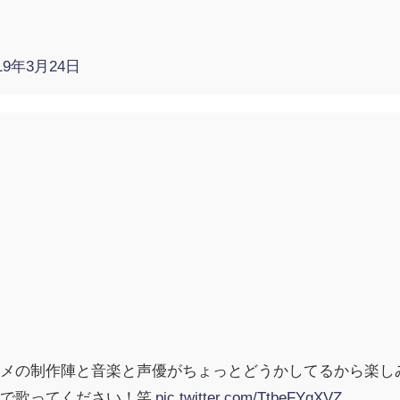
19年3月24日
ニメの制作陣と音楽と声優がちょっとどうかしてるから楽し
ンで歌ってください！笑
pic.twitter.com/TtbeFYgXVZ