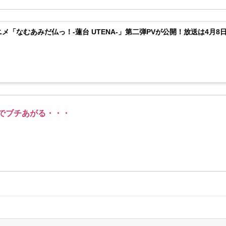
ニメ「なむあみだ仏っ！-蓮台 UTENA-」第二弾PVが公開！放送は4月
でブチあがる・・・