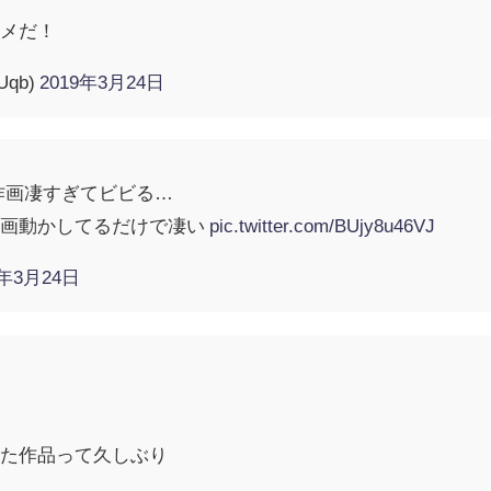
ニメだ！
Uqb)
2019年3月24日
作画凄すぎてビビる…
線画動かしてるだけで凄い
pic.twitter.com/BUjy8u46VJ
9年3月24日
じた作品って久しぶり