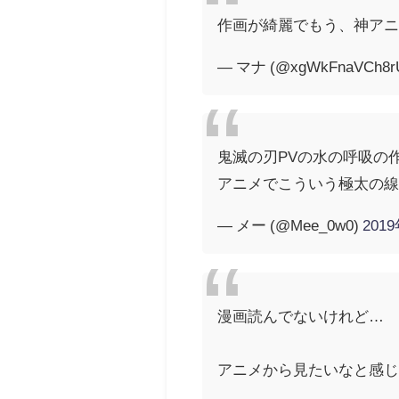
作画が綺麗でもう、神ア
— マナ (@xgWkFnaVCh8r
鬼滅の刃PVの水の呼吸の
アニメでこういう極太の
— メー (@Mee_0w0)
201
漫画読んでないけれど…
アニメから見たいなと感