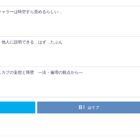
チャラーは時空すら歪めるらしい…
、他人に説明できる…はず…たぶん
しカプの妄想と障壁 ―法・倫理の観点から―
はてブ