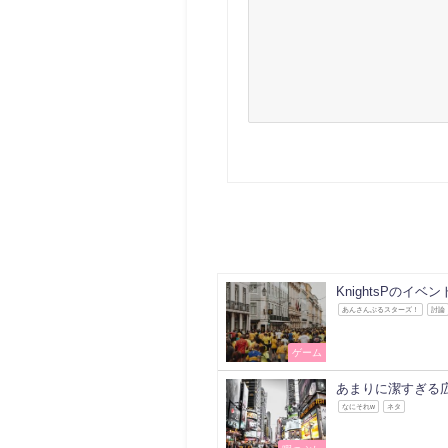
KnightsPの
あんさんぶるスターズ！
討論
ゲーム
あまりに潔すぎる広
なにそれw
ネタ