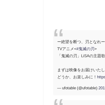
ー絶望を断つ、刃となれ
TVアニメ<
#鬼滅の刃
>
「鬼滅の刃」LiSAの主題
まずは映像をお届けいた
どうか、お楽しみに！
http
— ufotable (@ufotable)
20