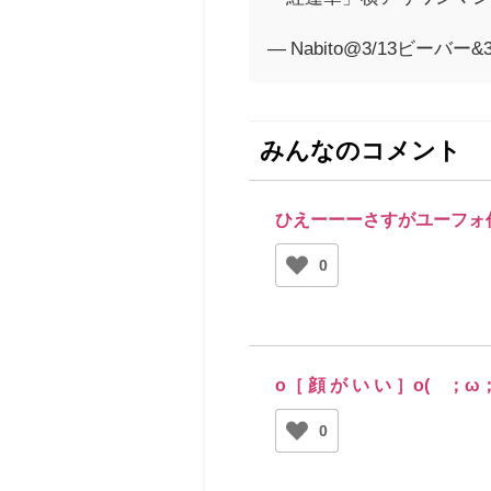
— Nabito@3/13ビーバー&3/
みんなのコメント
ひえーーーさすがユーフォ
0
o［ 顔 が い い ］o(´；ω
0