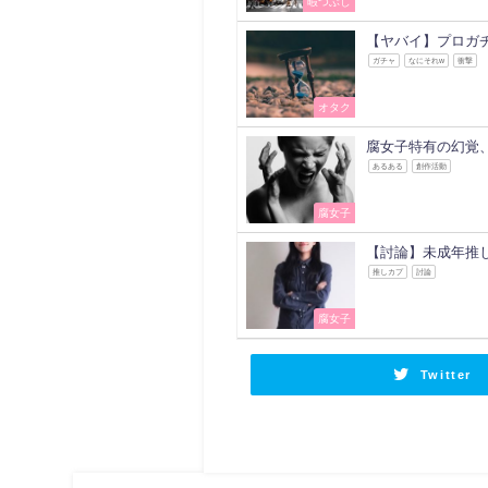
暇つぶし
【ヤバイ】プロガ
ガチャ
なにそれw
衝撃
オタク
腐女子特有の幻覚
あるある
創作活動
腐女子
【討論】未成年推
推しカプ
討論
腐女子
Twitter