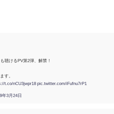
ー
歌も聴けるPV第2弾、解禁！
します。
s://t.co/nCU3jwpr18
pic.twitter.com/iFufnu7rP1
19年3月24日