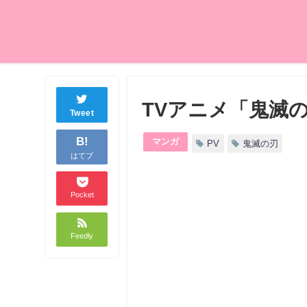
TVアニメ「鬼滅
Tweet
B!
マンガ
PV
鬼滅の刃
はてブ
Pocket
Feedly