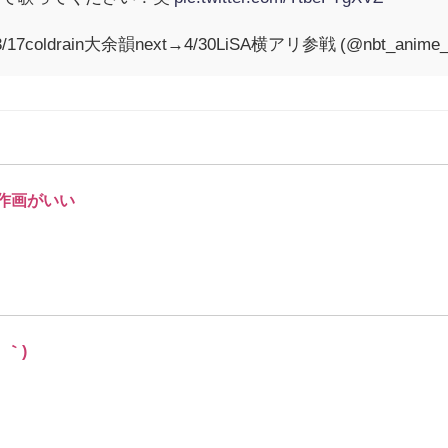
17coldrain大余韻next→4/30LiSA横アリ参戦 (@nbt_anime_
作画がいい
；｀)