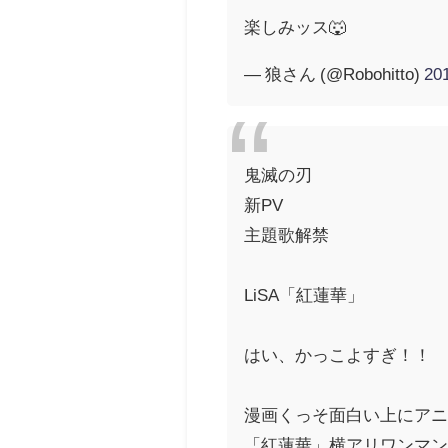
楽しみッス🐺
— 狼さん (@Robohitto)
20
鬼滅の刃
新PV
主題歌解禁
LiSA「紅蓮華」
はい、かっこよすぎ！！
漫画くっそ面白い上にア
「紅蓮華」横アリワンマ