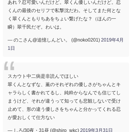
あれ？忍可愛いんだけど。翠くん優しいんだけど。忍
くんの最後のセリフで私撃沈だわ。そしてまた何とな
く翠くんともりちあをちょい繋げたな？（ほんの一
瞬）翠千民だぞ。わいは。
— のこさん@追憶しんどい。 (@noko0201)
2019年4月
1日
スカウト中二病是非読んでほしい
翠くんとなずな、薫のそれぞれの優しさがちゃんとキ
ャラらしく書かれてるし、純粋からなんでも信じてし
まうけど、それが違うって知っても悲観しないで受け
止めて、形の違う優しさをちゃんと分かってくれる忍
が愛おしくて仕方ない
— しろ/30夜・31昼 (@shiro_wkc)
2019年3月31日