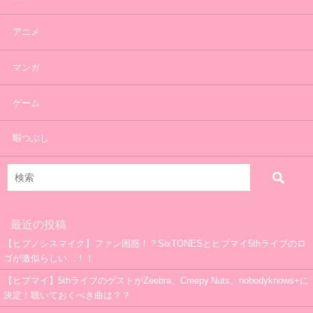
アニメ
マンガ
ゲーム
暇つぶし
最近の投稿
【ヒプノシスマイク】ファン困惑！？SixTONESとヒプマイ5thライブのロ
ゴが激似らしい…！！
【ヒプマイ】5thライブのゲストがZeebra、Creepy Nuts、nobodyknows+に
決定！聴いておくべき曲は？？