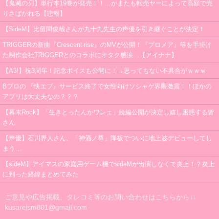
【鬼滅の刃】単行本19巻が発売！！…がまたも転売ヤーによって高額で売
りさばかれる【悲報】
【SideM】比留間俊哉さんが九十九先生の声優を引き継ぐことが決定！
TRIGGERの新曲『Crescent rise』のMVが公開！『プロメア』等を手掛け
た制作会社TRIGGERとのコラボにオタク感涙…【アイナナ】
【A3!】祝3周年！記念ボイスも公開に！→思ってもない不具合がｗｗｗ
Bプロの 『快エブ』サービス終了で女性向けソシャゲ界隈激震！！ほかの
アプリは大丈夫なの？？？
【幕末Rock】「生きとったんかワレェ」続編公開が決定し嬉し困惑する皆
さん
【声優】石川界人さん、「神酒ノ尊」降板でついに地上波デビューしてし
まう…
【sideM】アイマスの家庭用ゲーム機でsideMが出演しなくて炎上！？炎上
に到った経緯まとめてみた
ご意見や広告掲載、タレコミ等のお問い合わせはこちらから↓↓
kusareism801@gmail.com