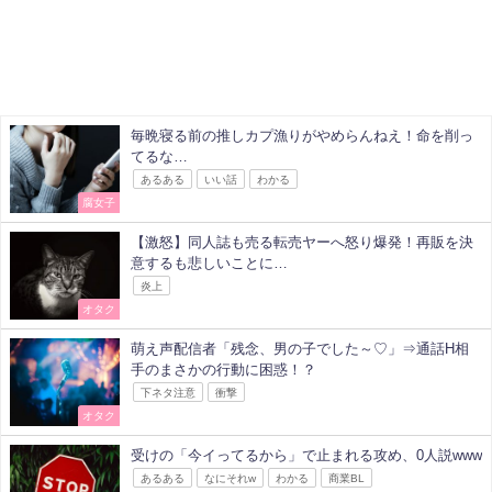
毎晩寝る前の推しカプ漁りがやめらんねえ！命を削っ
てるな…
あるある
いい話
わかる
腐女子
【激怒】同人誌も売る転売ヤーへ怒り爆発！再販を決
意するも悲しいことに…
炎上
オタク
萌え声配信者「残念、男の子でした～♡」⇒通話H相
手のまさかの行動に困惑！？
下ネタ注意
衝撃
オタク
受けの「今イってるから」で止まれる攻め、0人説www
あるある
なにそれw
わかる
商業BL