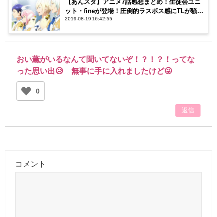
【あんスタ】アニメ7話感想まとめ！生徒会ユニ
ット・fineが登場！圧倒的ラスボス感にTLが騒
2019-08-19 16:42:55
然…！
おい薫がいるなんて聞いてないぞ！？！？！ってな
った思い出😥 無事に手に入れましたけど😜
0
返信
コメント