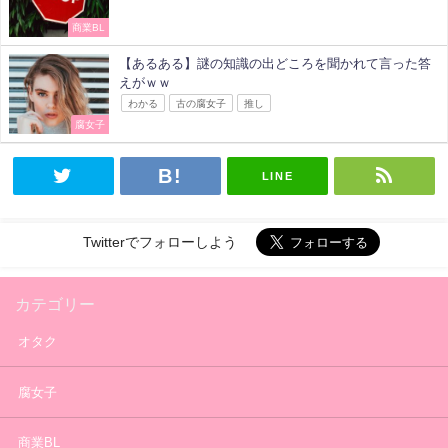
商業BL
【あるある】謎の知識の出どころを聞かれて言った答
えがｗｗ
わかる
古の腐女子
推し
腐女子
LINE
Twitterでフォローしよう
カテゴリー
オタク
腐女子
商業BL