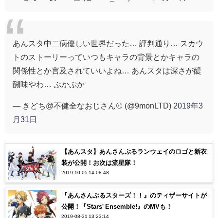
あんスタ中二病優しい世界だった… 評判通り… スカウ
トのストーリーっていつもキャラの背景とかキャラの
関係性とか言及されていいよね… あんスタは深さが醍
醐味やわ… ぷかぷか
— きどち@不健全なおじさん⚾️ (@9monLTD)
2019年3
月31日
【あんスタ】あんさんぶるランウェイのロゴと新衣
装が公開！お次は流星隊！
2019-10-05 14:08:48
『あんさんぶるスターズ！！』のティザーサイトが
公開！『Stars' Ensemble!』のMVも！
2019-08-31 13:23:14