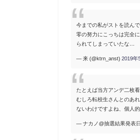
今までの私がストを読ん
零の努力にこっちは完全
られてしまっていたな…
— 来 (@ktrn_anst)
2019年
たとえば当方アンデ二枚
むしろ転校生さんとのあ
ないわけですよね、個人
— ナカノ@抽選結果発表日が命日