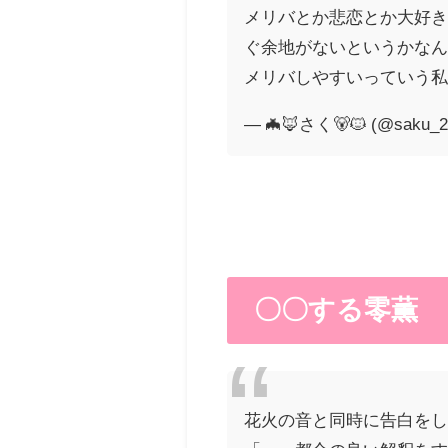
メリバとか悲恋とか大好
ぐ余地がないというかな
メリバしやすいっていう
— 🦇🦊さく🐻🐱 (@saku_2
〇〇する零薫
花火の音と同時に告白を