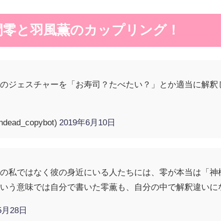
朔間零と羽風薫のカップリング！
命のジェスチャーを「お寿司？たべたい？」とか適当に解釈
ead_copybot)
2019年6月10日
側の私ではなく彼の身近にいる人たちには、零が本当は「神
ういう意味では自分で書いた零薫も、自分の中で解釈違いに
5月28日