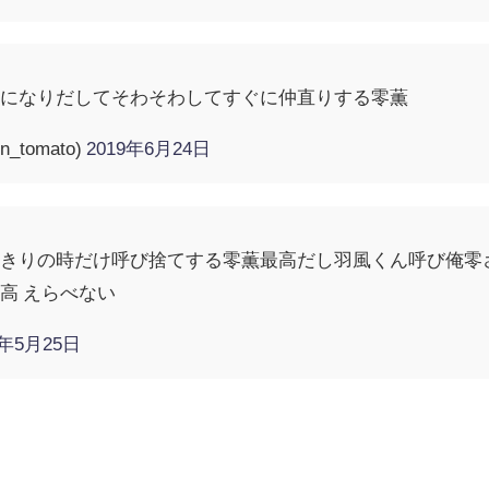
気になりだしてそわそわしてすぐに仲直りする零薫
_tomato)
2019年6月24日
人きりの時だけ呼び捨てする零薫最高だし羽風くん呼び俺零
高 えらべない
9年5月25日