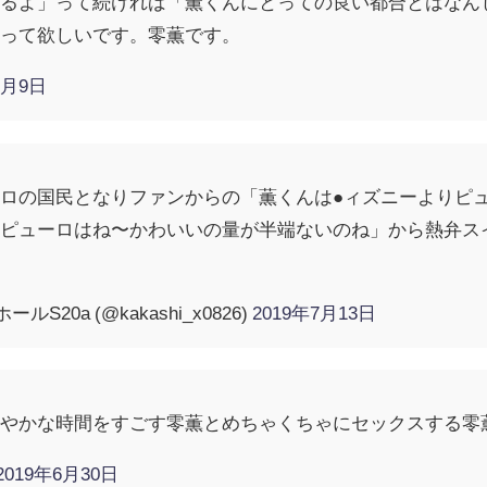
するよ」って続ければ「薫くんにとっての良い都合とはなん
奪って欲しいです。零薫です。
6月9日
ロの国民となりファンからの「薫くんは●ィズニーよりピ
「ピューロはね〜かわいいの量が半端ないのね」から熱弁ス
S20a (@kakashi_x0826)
2019年7月13日
だやかな時間をすごす零薫とめちゃくちゃにセックスする零
2019年6月30日