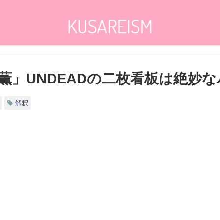
薫」UNDEADの二枚看板は絶妙
解釈