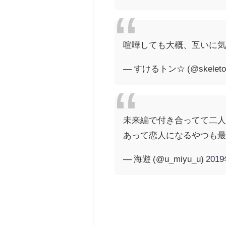
喧嘩しても大概、互いに
— すけるトン☆ (@skeleton
未来編で付き合ってて二
あって恋人になるやつも最
— 海遊 (@u_miyu_u)
201