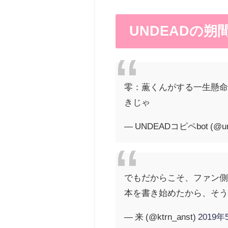
UNDEADの
零：薫くんがする一生懸
きじゃ
— UNDEADコピペbot (@und
でもだからこそ、ファン
本を書き始めたから、そ
— 来 (@ktrn_anst)
2019年