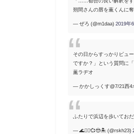
「……都合の良い解釈を
朔間さんの唇を薫くんに
— ぜろ (@m1daa)
2019年
その日からすっかりピュー
ですか？」という質問に
薫ラヂオ
— かかしっくす@7/21西4ホール
ふたりで浜辺を歩いてお
— 🌊🏄‍♂️💞😎🏝 (@rskh23)