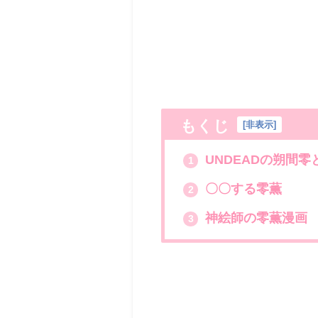
もくじ
[
非表示
]
UNDEADの朔間
1
〇〇する零薫
2
神絵師の零薫漫画
3