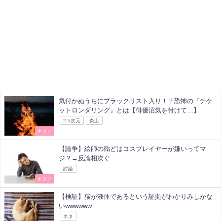
気付かぬうちにブラックリスト入り！？恐怖の『チケ
ットロンダリング』とは【俳優沼気を付けて…】
2.5次元
炎上
オタク
【論争】絵師の殆どはコスプレイヤーが嫌いってマ
ジ？→反論相次ぐ
討論
オタク
【検証】猫が液体であるという証拠がわかりみしかな
いwwwwww
ネタ