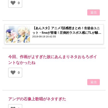
0
返信
【あんスタ】アニメ7話感想まとめ！生徒会ユニ
ット・fineが登場！圧倒的ラスボス感にTLが騒
2019-08-19 16:42:55
然…！
今回、作画がよすぎた故にあんまりネタおもろポイ
ントなかったね
0
返信
アンデの石像上歌唱がネタすぎた