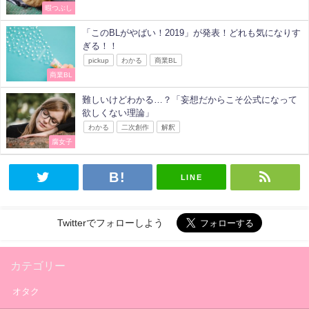
暇つぶし
「このBLがやばい！2019」が発表！どれも気になりす
ぎる！！
pickup
わかる
商業BL
商業BL
難しいけどわかる…？「妄想だからこそ公式になって
欲しくない理論」
わかる
二次創作
解釈
腐女子
LINE
Twitterでフォローしよう
カテゴリー
オタク