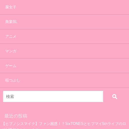
腐女子
商業BL
アニメ
マンガ
ゲーム
暇つぶし
最近の投稿
【ヒプノシスマイク】ファン困惑！？SixTONESとヒプマイ5thライブのロ