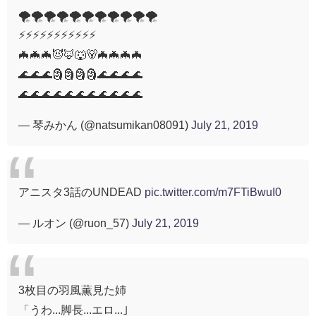
🌪🌪🌪🌪🌪🌪🌪🌪🌪🌪🌪
⚡️⚡️⚡️⚡️⚡️⚡️⚡️⚡️⚡️⚡️⚡️
🦇🦇🦇😈🦊🐺🐻🦇🦇🦇🦇
🌊🌊🌊🗿🗿🗿🗿🌊🌊🌊🌊
🌊🌊🌊🌊🌊🌊🌊🌊🌊🌊🌊
— 琴みかん (@natsumikan08091)
July 21, 2019
アニスタ3話のUNDEAD
pic.twitter.com/m7FTiBwuI0
— ルオン (@ruon_57)
July 21, 2019
3枚目の羽風薫見た姉
「うわ...脚長...エロ...｣