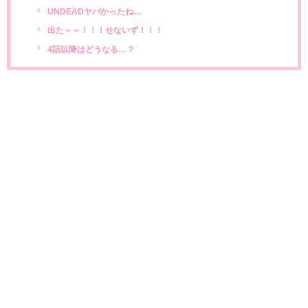
UNDEADヤバかったね…
出た～～！！！せないず！！！
4話以降はどうなる…？