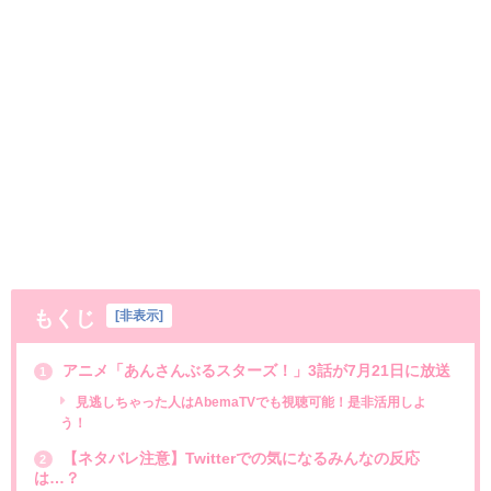
もくじ
[
非表示
]
アニメ「あんさんぶるスターズ！」3話が7月21日に放送
1
見逃しちゃった人はAbemaTVでも視聴可能！是非活用しよ
う！
【ネタバレ注意】Twitterでの気になるみんなの反応
2
は…？