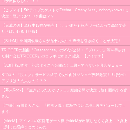
ゴが激似らしい…！！
【ヒプマイ】5thライブのゲストがZeebra、Creepy Nuts、nobodyknows+に
決定！聴いておくべき曲は？？
【鬼滅の刃】単行本19巻が発売！！…がまたも転売ヤーによって高額で売
りさばかれる【悲報】
【SideM】比留間俊哉さんが九十九先生の声優を引き継ぐことが決定！
TRIGGERの新曲『Crescent rise』のMVが公開！『プロメア』等を手掛け
た制作会社TRIGGERとのコラボにオタク感涙…【アイナナ】
【A3!】祝3周年！記念ボイスも公開に！→思ってもない不具合がｗｗｗ
Bプロの 『快エブ』サービス終了で女性向けソシャゲ界隈激震！！ほかの
アプリは大丈夫なの？？？
【幕末Rock】「生きとったんかワレェ」続編公開が決定し嬉し困惑する皆
さん
【声優】石川界人さん、「神酒ノ尊」降板でついに地上波デビューしてし
まう…
【sideM】アイマスの家庭用ゲーム機でsideMが出演しなくて炎上！？炎上
に到った経緯まとめてみた