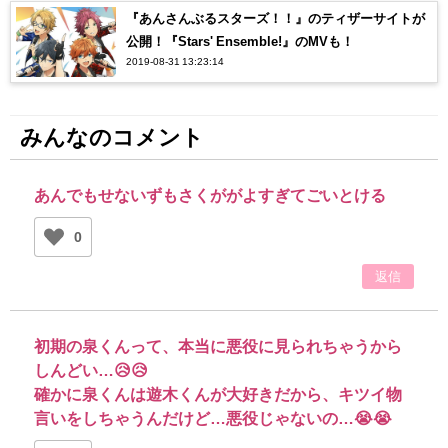
『あんさんぶるスターズ！！』のティザーサイトが
公開！『Stars' Ensemble!』のMVも！
2019-08-31 13:23:14
みんなのコメント
あんでもせないずもさくががよすぎてごいとける
0
返信
初期の泉くんって、本当に悪役に見られちゃうから
しんどい…😥😥
確かに泉くんは遊木くんが大好きだから、キツイ物
言いをしちゃうんだけど…悪役じゃないの…😭😭