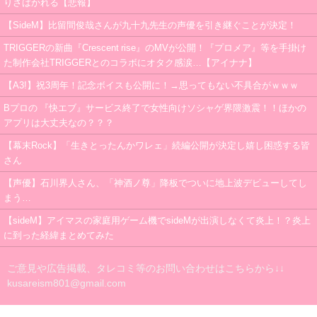
りさばかれる【悲報】
【SideM】比留間俊哉さんが九十九先生の声優を引き継ぐことが決定！
TRIGGERの新曲『Crescent rise』のMVが公開！『プロメア』等を手掛け
た制作会社TRIGGERとのコラボにオタク感涙…【アイナナ】
【A3!】祝3周年！記念ボイスも公開に！→思ってもない不具合がｗｗｗ
Bプロの 『快エブ』サービス終了で女性向けソシャゲ界隈激震！！ほかの
アプリは大丈夫なの？？？
【幕末Rock】「生きとったんかワレェ」続編公開が決定し嬉し困惑する皆
さん
【声優】石川界人さん、「神酒ノ尊」降板でついに地上波デビューしてし
まう…
【sideM】アイマスの家庭用ゲーム機でsideMが出演しなくて炎上！？炎上
に到った経緯まとめてみた
ご意見や広告掲載、タレコミ等のお問い合わせはこちらから↓↓
kusareism801@gmail.com