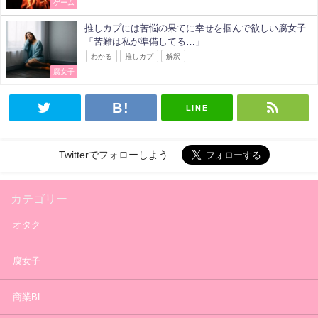
ゲーム
推しカプには苦悩の果てに幸せを掴んで欲しい腐女子
「苦難は私が準備してる…」
わかる
推しカプ
解釈
腐女子
LINE
Twitterでフォローしよう
カテゴリー
オタク
腐女子
商業BL