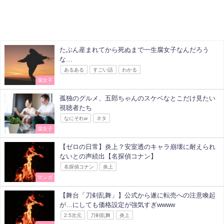
たぶん産まれてから死ぬまで一生腐女子なんだろう
な…
あるある
すごい話
わかる
腐女子
孤独のグルメ、五郎ちゃんのスケベなとこだけ見たい
視聴者たち
なにそれw
ネタ
腐女子
【ゼロの日常】炎上？安室透のキャラ崩壊に耐えられ
ないとの声続出【名探偵コナン】
名探偵コナン
炎上
マンガ
【舞台「刀剣乱舞」】公式から遂に転売への注意喚起
が…にしても価格設定が強気すぎwwww
2.5次元
刀剣乱舞
炎上