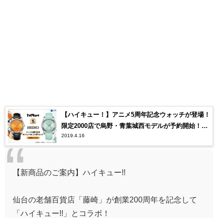
【ハイキュー！】アニメ5周年記念ウォッチが登場！
限定2000店で烏野・青葉城西モデルが予約開始！8
2019.4.16
月中旬より発送開始予定
【新商品のご案内】ハイキュー!!
仙台の老舗百貨店「藤崎」が創業200周年を記念して
「ハイキュー!!」とコラボ！