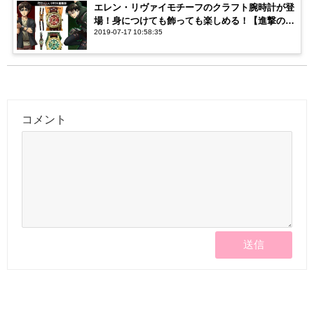
エレン・リヴァイモチーフのクラフト腕時計が登
場！身につけても飾っても楽しめる！【進撃の巨
2019-07-17 10:58:35
人】
コメント