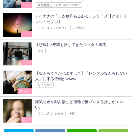
アニメ
家庭教師ヒットマンREBORN！
アイナナの「二次創作あるある」シリーズ【アイドリ
ッシュセブン】
アイドリッシュセブン
二次創作
ゲーム
【悲報】5年間も推してきたショタの末路…
ネタ
マンガ
【なんもできかねます…？】「レンタルなんもしない
人」に来る依頼がwwww
なにそれw
暇つぶし
浮気防止や独占欲など指輪で彼バレする推しがエロ
い…
すごい話
わかる
考察
腐女子