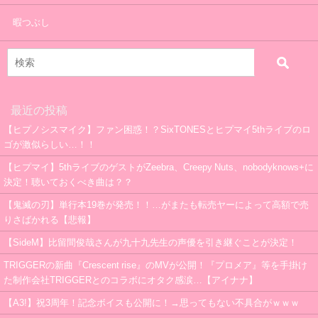
暇つぶし
最近の投稿
【ヒプノシスマイク】ファン困惑！？SixTONESとヒプマイ5thライブのロ
ゴが激似らしい…！！
【ヒプマイ】5thライブのゲストがZeebra、Creepy Nuts、nobodyknows+に
決定！聴いておくべき曲は？？
【鬼滅の刃】単行本19巻が発売！！…がまたも転売ヤーによって高額で売
りさばかれる【悲報】
【SideM】比留間俊哉さんが九十九先生の声優を引き継ぐことが決定！
TRIGGERの新曲『Crescent rise』のMVが公開！『プロメア』等を手掛け
た制作会社TRIGGERとのコラボにオタク感涙…【アイナナ】
【A3!】祝3周年！記念ボイスも公開に！→思ってもない不具合がｗｗｗ