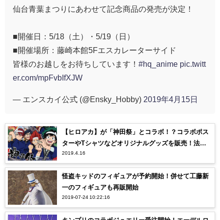
仙台青葉まつりにあわせて記念商品の発売が決定！
■開催日：5/18（土）・5/19（日）
■開催場所：藤崎本館5Fエスカレーターサイド
皆様のお越しをお待ちしています！
#hq_anime
pic.twitt
er.com/mpFvbIfXJW
— エンスカイ公式 (@Ensky_Hobby)
2019年4月15日
【ヒロアカ】が「神田祭」とコラボ！？コラボポス
ターやTシャツなどオリジナルグッズを販売！法被
2019.4.16
姿がかわいい！【僕のヒーローアカデミア】
怪盗キッドのフィギュアが予約開始！併せて工藤新
一のフィギュアも再販開始
2019-07-24 10:22:16