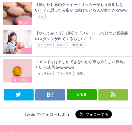
【懐か死】あのクッキークリッカーがもう通用しな
い！？と思ったら密かに続けている人が多すぎるwww
ネタ
暇つぶし
【やってみよう】LINEで「メイド」って打つと長谷部
のスタンプが出てくるらしい…？
なにそれw
わかる
刀剣乱舞
ゲーム
「メスイキは男しかできないから最も男らしい行為」
という謎理論wwwwww
なにそれw
下ネタ注意
衝撃
濃～い腐ネタ
LINE
Twitterでフォローしよう