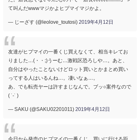
て叫んだwwwマジかよヒプマイマジかよ。
— じーざす (@leolove_toutosi)
2019年4月12日
友達がヒプマイの一番くじ買えなくて、相当キレてお
りました…(・・;)うーむ…激戦区恐ろしや…。あと、
自分はやったことないけどロット買いとかまとめ買い
ってする人はいるんね…。凄いなぁ…。
あ、でも転売ヤーは許すまじなんで。ブッ○案件なので
( ˙-˙ )
— SAKU (@SAKU02201011)
2019年4月12日
今日から発売のヒプマイの一番くじ…買いに行ける距