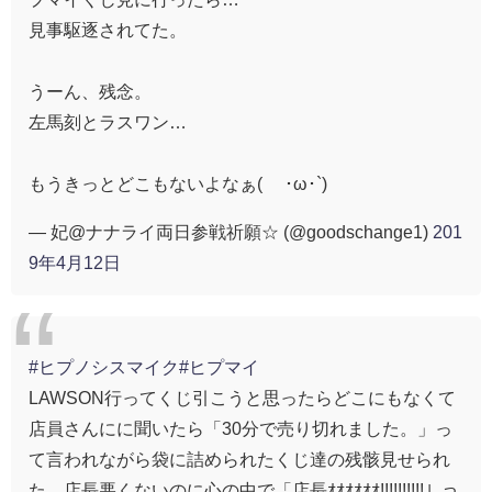
見事駆逐されてた。
うーん、残念。
左馬刻とラスワン…
もうきっとどこもないよなぁ( ´･ω･`)
— 妃@ナナライ両日参戦祈願☆ (@goodschange1)
201
9年4月12日
#ヒプノシスマイク
#ヒプマイ
LAWSON行ってくじ引こうと思ったらどこにもなくて
店員さんにに聞いたら「30分で売り切れました。」っ
て言われながら袋に詰められたくじ達の残骸見せられ
た。店長悪くないのに心の中で「店長ｵｵｵｵｵｵ!!!!!!!!!!」っ