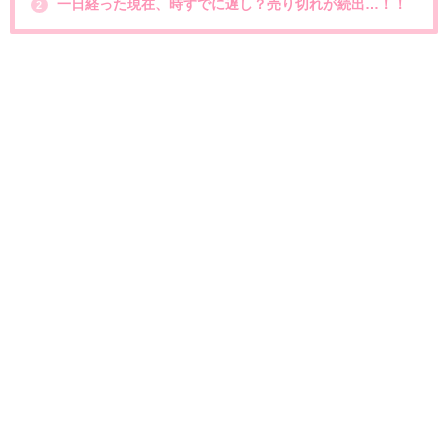
一日経った現在、時すでに遅し？売り切れが続出…！！
2