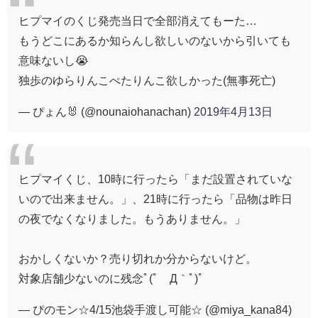
ヒプマイのくじ発売当日で全部消えてもーた…
もうどこにあるか知らんし欲しいのないから引いても
意味ないし😭
独歩のゆらりんこぺたりんこ欲しかった(無事死亡)
— ぴょん🐰 (@nounaiohanachan)
2019年4月13日
ヒプマイくじ、10時に行ったら「まだ設置されていな
いので出来ません。」、21時に行ったら「品物は昨日
の夜でなくなりました。もうありません。」
おかしくないか？売り切れか分からないけど。
対象店舗少ないのに残念ﾟ(ﾟ´Д｀ﾟ)ﾟ
— ぴのモン☆4/15池袋手渡し可能☆ (@miya_kana84)