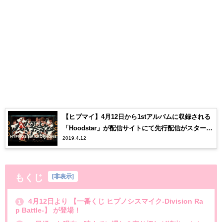
【ヒプマイ】4月12日から1stアルバムに収録される
「Hoodstar」が配信サイトにて先行配信がスター
2019.4.12
ト！【ヒプノシスマイク】
もくじ
[
非表示
]
4月12日より 【一番くじ ヒプノシスマイク-Division Ra
1
p Battle-】 が登場！