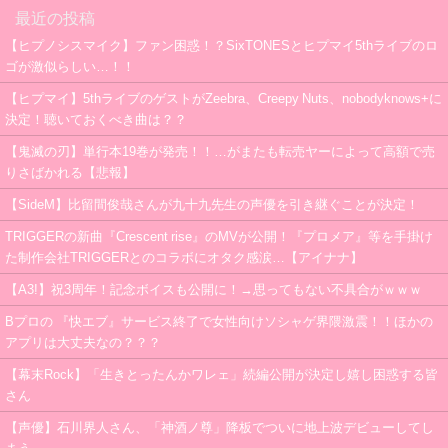
最近の投稿
【ヒプノシスマイク】ファン困惑！？SixTONESとヒプマイ5thライブのロ
ゴが激似らしい…！！
【ヒプマイ】5thライブのゲストがZeebra、Creepy Nuts、nobodyknows+に
決定！聴いておくべき曲は？？
【鬼滅の刃】単行本19巻が発売！！…がまたも転売ヤーによって高額で売
りさばかれる【悲報】
【SideM】比留間俊哉さんが九十九先生の声優を引き継ぐことが決定！
TRIGGERの新曲『Crescent rise』のMVが公開！『プロメア』等を手掛け
た制作会社TRIGGERとのコラボにオタク感涙…【アイナナ】
【A3!】祝3周年！記念ボイスも公開に！→思ってもない不具合がｗｗｗ
Bプロの 『快エブ』サービス終了で女性向けソシャゲ界隈激震！！ほかの
アプリは大丈夫なの？？？
【幕末Rock】「生きとったんかワレェ」続編公開が決定し嬉し困惑する皆
さん
【声優】石川界人さん、「神酒ノ尊」降板でついに地上波デビューしてし