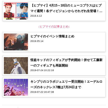
【ヒプマイ】4月15～18日のミューコプラスはヒプ
マイ週間！各ディビジョンからそれぞれ生登場！Yo
2019.4.12
uTubeでも見れるから要チェック！【ヒプノシスマ
イク】
↓ヒプマイの記事まとめ↓
ヒプマイのイベント情報まとめ
2019.05.14
怪盗キッドのフィギュアが予約開始！併せて工藤新
一のフィギュアも再販開始
2019-07-24 10:22:16
キンプリのコラボジュエリー受注開始！エーデルロ
ーズのネックレス7種は7月24日まで
2019-07-22 16:47:38