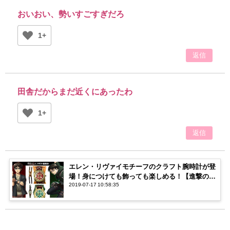
おいおい、勢いすごすぎだろ
1+
返信
田舎だからまだ近くにあったわ
1+
返信
エレン・リヴァイモチーフのクラフト腕時計が登
場！身につけても飾っても楽しめる！【進撃の巨
2019-07-17 10:58:35
人】