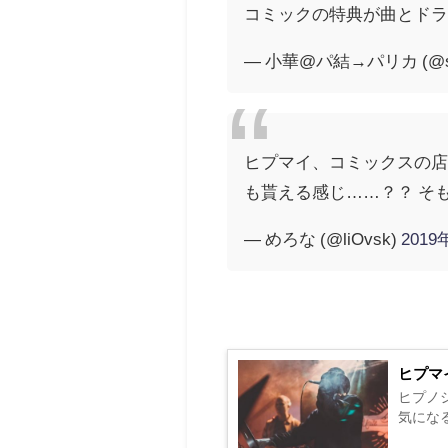
コミックの特典が曲とドラ
— 小華@パ結→パリカ (@sh
ヒプマイ、コミックスの店
も貰える感じ……？？ そも
— めろな (@liOvsk)
2019
ヒプマ
ヒプノ
気にな