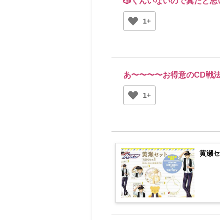
🎲くんいないので糞だと思
1+
あ〜〜〜〜お得意のCD戦法
1+
黄瀬セ