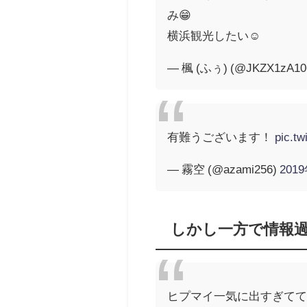
み😁
横浜観光したい☺️
— 楓 (ふぅ) (@JKZX1zA10
有難うございます！
pic.t
— 霧空 (@azami256)
201
しかし一方で情報
ヒプマイ一気に出すぎて