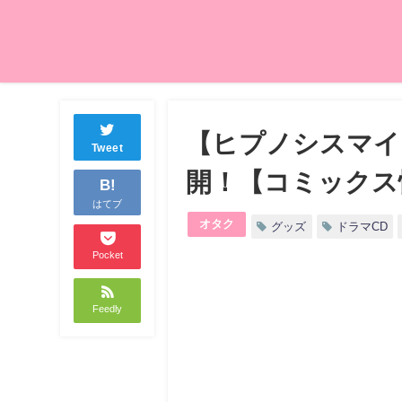
【ヒプノシスマイ
Tweet
開！【コミックス
B!
はてブ
オタク
グッズ
ドラマCD
Pocket
Feedly