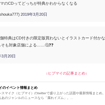
マのCDってどっちが特典かわからなくなる
ouka777)
2019年3月20日
舗特典はCD付きの限定版買わないとイラストカード付か
そも対象店舗による……🤔❓❓
年3月20日
↓ヒプマイの記事まとめ↓
イのイベント情報まとめ
シスマイク（ヒプマイ）のtwitterで盛り上がった話題や最新情報まと
るあのジャンルのニュースなら「腐れイズム」。...