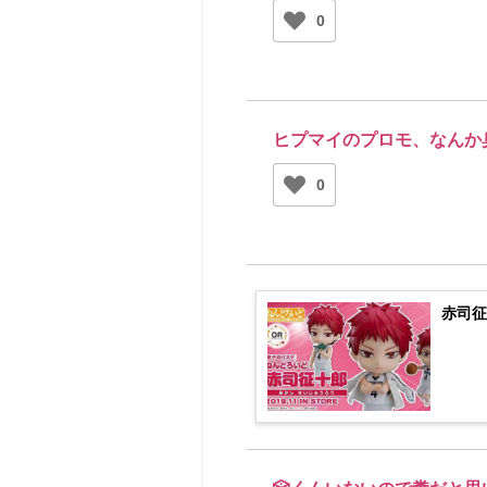
0
ヒプマイのプロモ、なんか
0
赤司征