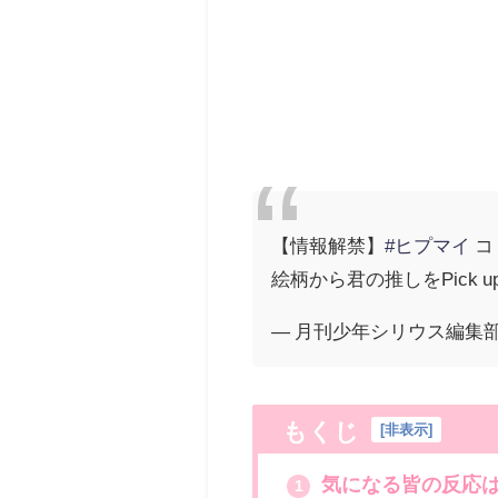
【情報解禁】
#ヒプマイ
コ
絵柄から君の推しをPick up
— 月刊少年シリウス編集部 (@s
もくじ
[
非表示
]
気になる皆の反応
1