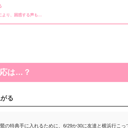
る
により、困惑する声も…
応は…？
上がる
の特典手に入れるために、6/29か30に友達と横浜行こって