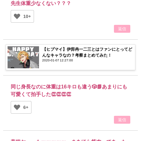
先生体重少なくない？？？
10+
返信
【ヒプマイ】伊弉冉一二三とはファンにとってど
んなキャラなの？考察まとめてみた！
2020-01-07 12:27:00
同じ身長なのに体重は16キロも違う🎲📗あまりにも
可愛くて拍手した👏👏👏👏
6+
返信