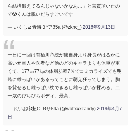
ら結構鍛えてるんじゃないかなあ…」と言質頂いたの
で🎲くんは脱いだらすごいです
— いくじ🍙青海Ｂ*ア35a (@zknc_)
2018年9月13日
一日に一回は有栖川帝統が彼自身より身長がはるかに
高い元軍人や医者など他のどのキャラよりも体重が重
くて、177㎝77㎏の体脂肪率7％でコミカライズでも明
確に雄っぱいがあるってことに萌え狂ってしまう。胸
を貸せるし雄っぱい枕できるし雄っぱいが揉める。二
十歳のぴちぴちボディ。最高。
— れいお🎲超CLBサ84a (@wolfxxxcandy)
2019年4月7
日