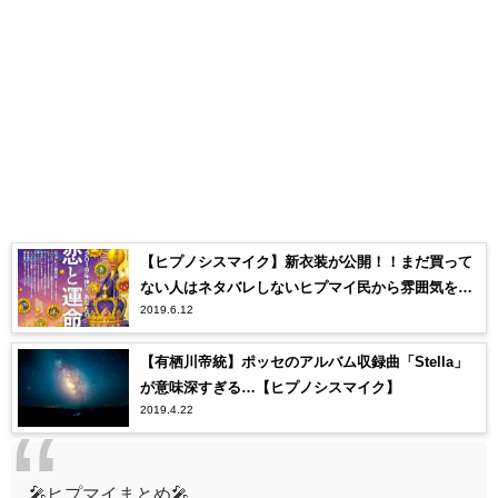
【ヒプノシスマイク】新衣装が公開！！まだ買って
ない人はネタバレしないヒプマイ民から雰囲気を感
2019.6.12
じ取ろう…
【有栖川帝統】ポッセのアルバム収録曲「Stella」
が意味深すぎる…【ヒプノシスマイク】
2019.4.22
🎤ヒプマイまとめ🎤