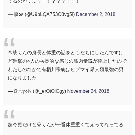
てるのか……？！！？？？！！！
— 森🎤 (@U9pLQA753O3vg5I)
December 2, 2018
帝統くんの身長と体重の話をともだちにしたんですけ
ど進撃の○人の兵長的な感じの筋肉量説が浮上したので
わたしのなかで有栖川帝統はヒプマイ界人類最強の男
になりました
— ⅅ△ℽ○ℕ (@_erOtOlOgy)
November 24, 2018
超今更だけど🎲くんが一番体重重くてえってなってる