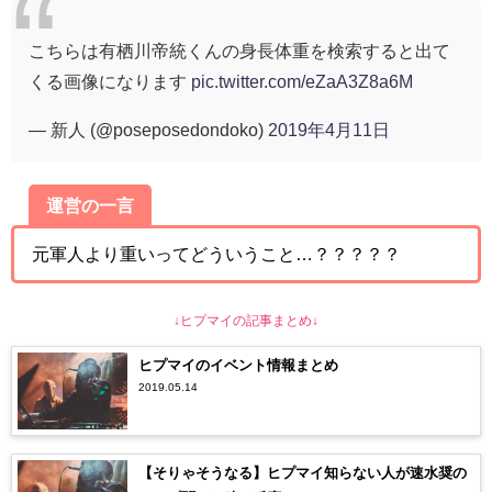
こちらは有栖川帝統くんの身長体重を検索すると出て
くる画像になります
pic.twitter.com/eZaA3Z8a6M
— 新人 (@poseposedondoko)
2019年4月11日
運営の一言
元軍人より重いってどういうこと…？？？？？
↓ヒプマイの記事まとめ↓
ヒプマイのイベント情報まとめ
2019.05.14
【そりゃそうなる】ヒプマイ知らない人が速水奨の