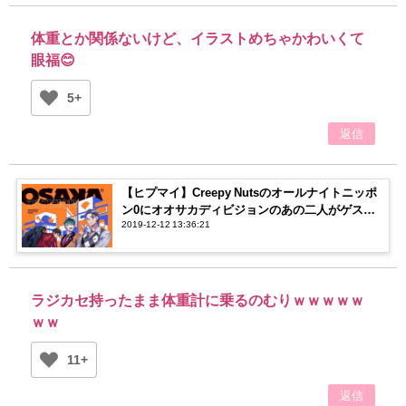
体重とか関係ないけど、イラストめちゃかわいくて
眼福😊
5+
返信
【ヒプマイ】Creepy Nutsのオールナイトニッポ
ン0にオオサカディビジョンのあの二人がゲスト
2019-12-12 13:36:21
出演…！！【どついたれ本舗】
ラジカセ持ったまま体重計に乗るのむりｗｗｗｗｗ
ｗｗ
11+
返信