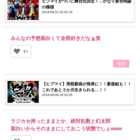
ヒプマイがついに舞台化決定！→かなり賛否両論
の模様
2019-09-21 16:42:19
みんなの予想面白くて全部好きだなぁ笑
1+
返信
【ヒプマイ】突然新曲が発表に！！新規絵も！！
これであと２か月生きられる…！！
2019-09-06 19:33:26
ラジカセ持ったままとか、絶対乱数と幻太郎
面白いからそのままにしておこう状態でしょwww