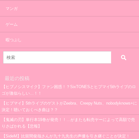
マンガ
ゲーム
暇つぶし
最近の投稿
【ヒプノシスマイク】ファン困惑！？SixTONESとヒプマイ5thライブのロ
ゴが激似らしい…！！
【ヒプマイ】5thライブのゲストがZeebra、Creepy Nuts、nobodyknows+に
決定！聴いておくべき曲は？？
【鬼滅の刃】単行本19巻が発売！！…がまたも転売ヤーによって高額で売
りさばかれる【悲報】
【SideM】比留間俊哉さんが九十九先生の声優を引き継ぐことが決定！