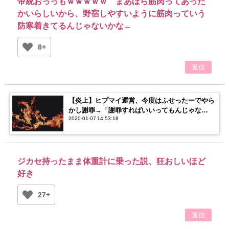
帝統おっっもｗｗｗｗｗ まあほら筋肉ってあった
かいらしいから、野宿しやすいように筋肉っていう
防寒着きてるんじゃないかな←
8+
返信
【炎上】ヒプマイ運営、今度はふせったーでやら
かし謝罪→「謝罪すればいいってもんじゃな
2020-01-07 14:53:18
い！」「謝罪したから良くない？」【賛否両論】
ジカセ持ったまま体重計に乗った説、狂おしいほど
好き
27+
返信