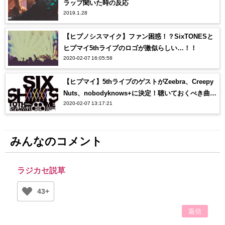
ラップ聞いた時の反応
2019.1.28
【ヒプノシスマイク】ファン困惑！？SixTONESと
ヒプマイ5thライブのロゴが激似らしい…！！
2020-02-07 16:05:58
【ヒプマイ】5thライブのゲストがZeebra、Creepy
Nuts、nobodyknows+に決定！聴いておくべき曲
2020-02-07 13:17:21
は？？
みんなのコメント
ラジカセ説草
43+
返信