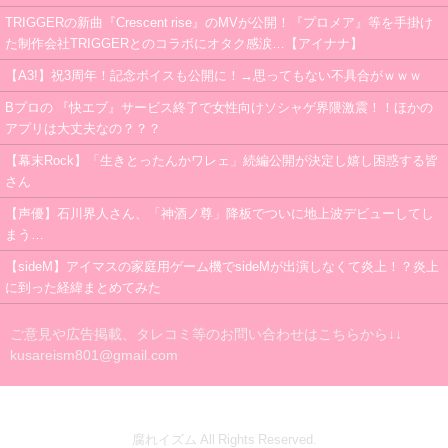
TRIGGERの新曲『Crescent rise』のMVが公開！『プロメア』等を手掛け
た制作会社TRIGGERとのコラボにオタク感涙…【アイナナ】
【A3!】祝3周年！記念ボイスも公開に！→思ってもない不具合がｗｗｗ
Bプロの 『快エブ』サービス終了で女性向けソシャゲ界隈激震！！ほかの
アプリは大丈夫なの？？？
【幕末Rock】「生きとったんかワレェ」続編公開が決定し嬉し困惑する皆
さん
【声優】石川界人さん、「神酒ノ尊」降板でついに地上波デビューしてし
まう…
【sideM】アイマスの家庭用ゲーム機でsideMが出演しなくて炎上！？炎上
に到った経緯まとめてみた
ご意見や広告掲載、タレコミ等のお問い合わせはこちらから↓↓
kusareism801@gmail.com
腐れイズム All Rights Reserved.