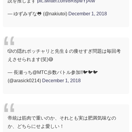
説を推します
pic.twitter.com/8R8pwYjAlw
— ゆずみずな🐸 (@nakiutoi)
December 1, 2018
🎲の隠れポッチャリと先生💉の痩せすぎ問題は毎回考
えさせられます(笑)😅
— 長瀬っち@MTC歩数バトル参加!!🐦🐦🐦
(@arasick0214)
December 1, 2018
帝統は筋肉で重いのか、それとも実は肥満気味なの
か、どちらにせよ愛しい！