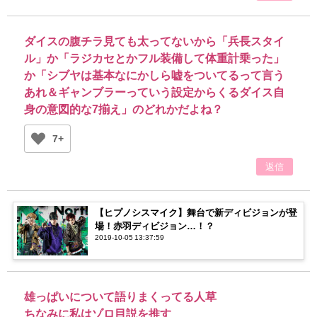
ダイスの腹チラ見ても太ってないから「兵長スタイ
ル」か「ラジカセとかフル装備して体重計乗った」
か「シブヤは基本なにかしら嘘をついてるって言う
あれ＆ギャンブラーっていう設定からくるダイス自
身の意図的な7揃え」のどれかだよね？
7+
返信
【ヒプノシスマイク】舞台で新ディビジョンが登
場！赤羽ディビジョン…！？
2019-10-05 13:37:59
雄っぱいについて語りまくってる人草
ちなみに私はゾロ目説を推す