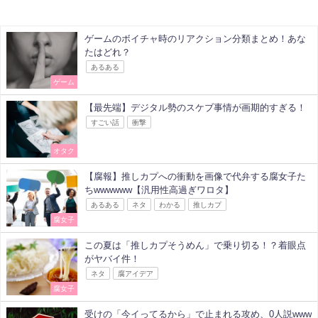
ゲームのボイチャ時のリアクション分類まとめ！あな
たはどれ？
あるある
ゲーム
【最先端】デジタル勢のスケブ事情が画期的すぎる！
すごい話
衝撃
オタク
【腐報】推しカプへの衝動を画像で代弁する腐女子た
ちwwwwww【汎用性高過ぎワロタ】
あるある
ネタ
わかる
推しカプ
腐女子
この夏は「推しカプそうめん」で乗り切る！？着眼点
がヤバイ件！
ネタ
腐アイデア
腐女子
受けの「今イってるから」で止まれる攻め、0人説www