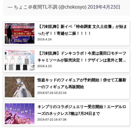
— ちょこ＠夜間TL不調 (@chokosyo)
2019年4月23日
【刀剣乱舞】新イベ「特命調査 文久土佐藩」が始ま
ったぞ！！寄越せ二振！！！！
2019.4.24
【刀剣乱舞】ドンキコラボ！今度は粟田口モチーフ
キャミソールが販売決定！！デザインは意外と賛否
2019.4.23
両論…？？【とうらぶ】
怪盗キッドのフィギュアが予約開始！併せて工藤新
一のフィギュアも再販開始
2019-07-24 10:22:16
キンプリのコラボジュエリー受注開始！エーデルロ
ーズのネックレス7種は7月24日まで
2019-07-22 16:47:38