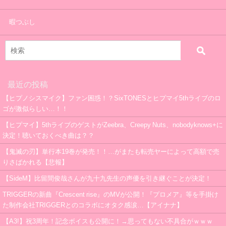
暇つぶし
最近の投稿
【ヒプノシスマイク】ファン困惑！？SixTONESとヒプマイ5thライブのロ
ゴが激似らしい…！！
【ヒプマイ】5thライブのゲストがZeebra、Creepy Nuts、nobodyknows+に
決定！聴いておくべき曲は？？
【鬼滅の刃】単行本19巻が発売！！…がまたも転売ヤーによって高額で売
りさばかれる【悲報】
【SideM】比留間俊哉さんが九十九先生の声優を引き継ぐことが決定！
TRIGGERの新曲『Crescent rise』のMVが公開！『プロメア』等を手掛け
た制作会社TRIGGERとのコラボにオタク感涙…【アイナナ】
【A3!】祝3周年！記念ボイスも公開に！→思ってもない不具合がｗｗｗ