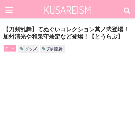
【刀剣乱舞】てぬぐいコレクション其ノ弐登場！
加州清光や和泉守兼定など登場！【とうらぶ】
ゲーム
グッズ
刀剣乱舞