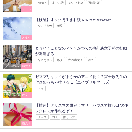
pickup
すごい話
なにそれw
刀剣乱舞
ゲーム
【検証】オタク冬生まれ説ｗｗｗｗｗwwww
なにそれw
考察
オタク
どういうことなの？？？かつての海外腐女子勢の行動
が謎過ぎる
なにそれw
ネタ
古の腐女子
海外
腐女子
ゼスプリキウイがまさかのアニメ化！？冨士原先生の
作画めっちゃ推せる…【エイプリルフール】
ネタ
オタク
【推速】クリスマス限定！マザーハウスで推しCPのネ
ックレスが作れるぞ！！
グッズ
同人
推しカプ
腐女子