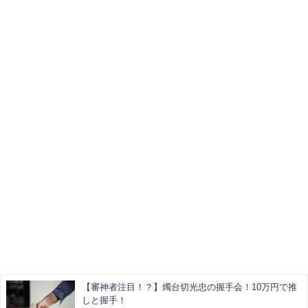
【審神者注目！？】燭台切光忠の握手会！10万円で推
しと握手！