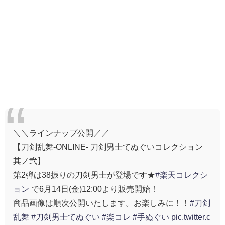
＼＼ラインナップ公開／／
【刀剣乱舞-ONLINE- 刀剣男士てぬぐいコレクション
其ノ弐】
第2弾は38振りの刀剣男士が登場です★
#楽天コレクシ
ョン
で6月14日(金)12:00より販売開始！
商品画像は順次公開いたします。お楽しみに！！
#刀剣
乱舞
#刀剣男士てぬぐい
#楽コレ
#手ぬぐい
pic.twitter.c