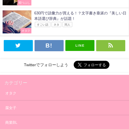
暇つぶし
630円で語彙力が買える！？文字書き垂涎の『美しい日
本語選び辞典』が話題！
すごい話
ネタ
同人
オタク
LINE
Twitterでフォローしよう
カテゴリー
オタク
腐女子
商業BL