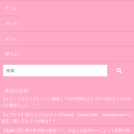
アニメ
マンガ
ゲーム
暇つぶし
最近の投稿
【ヒプノシスマイク】ファン困惑！？SixTONESとヒプマイ5thライブのロ
ゴが激似らしい…！！
【ヒプマイ】5thライブのゲストがZeebra、Creepy Nuts、nobodyknows+に
決定！聴いておくべき曲は？？
【鬼滅の刃】単行本19巻が発売！！…がまたも転売ヤーによって高額で売