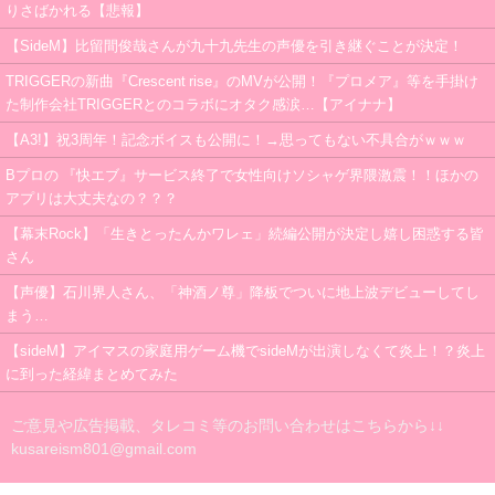
りさばかれる【悲報】
【SideM】比留間俊哉さんが九十九先生の声優を引き継ぐことが決定！
TRIGGERの新曲『Crescent rise』のMVが公開！『プロメア』等を手掛け
た制作会社TRIGGERとのコラボにオタク感涙…【アイナナ】
【A3!】祝3周年！記念ボイスも公開に！→思ってもない不具合がｗｗｗ
Bプロの 『快エブ』サービス終了で女性向けソシャゲ界隈激震！！ほかの
アプリは大丈夫なの？？？
【幕末Rock】「生きとったんかワレェ」続編公開が決定し嬉し困惑する皆
さん
【声優】石川界人さん、「神酒ノ尊」降板でついに地上波デビューしてし
まう…
【sideM】アイマスの家庭用ゲーム機でsideMが出演しなくて炎上！？炎上
に到った経緯まとめてみた
ご意見や広告掲載、タレコミ等のお問い合わせはこちらから↓↓
kusareism801@gmail.com