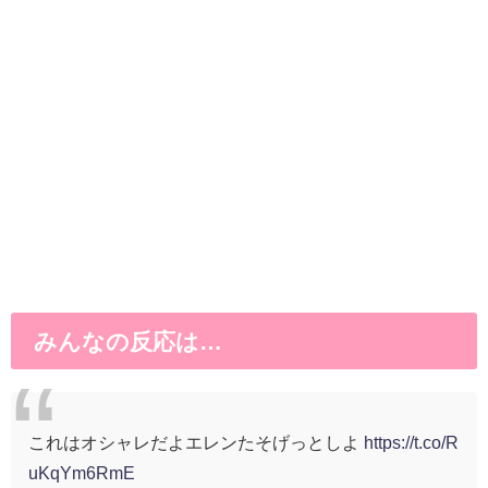
みんなの反応は…
これはオシャレだよエレンたそげっとしよ
https://t.co/R
uKqYm6RmE