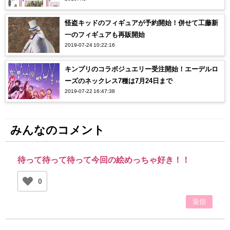
ジのオリジナルグッズが可愛すぎる…
怪盗キッドのフィギュアが予約開始！併せて工藤新
一のフィギュアも再販開始
2019-07-24 10:22:16
キンプリのコラボジュエリー受注開始！エーデルロ
ーズのネックレス7種は7月24日まで
2019-07-22 16:47:38
みんなのコメント
待って待って待って今回の絵めっちゃ好き！！
0
返信