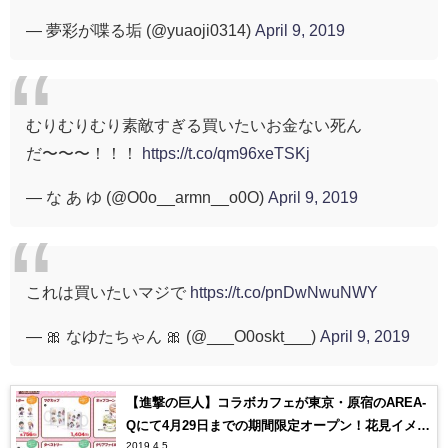
— 夢彩が喋る垢 (@yuaoji0314)
April 9, 2019
むりむりむり素敵すぎる買いたいお金ない死ん
だ〜〜〜！！！
https://t.co/qm96xeTSKj
— な あ ゆ (@O0o__armn__o0O)
April 9, 2019
これは買いたいマジで
https://t.co/pnDwNwuNWY
— 🎀 なゆたちゃん 🎀 (@___O0oskt___)
April 9, 2019
【進撃の巨人】コラボカフェが東京・原宿のAREA-
Qにて4月29日までの期間限定オープン！花見イメー
2019.4.5