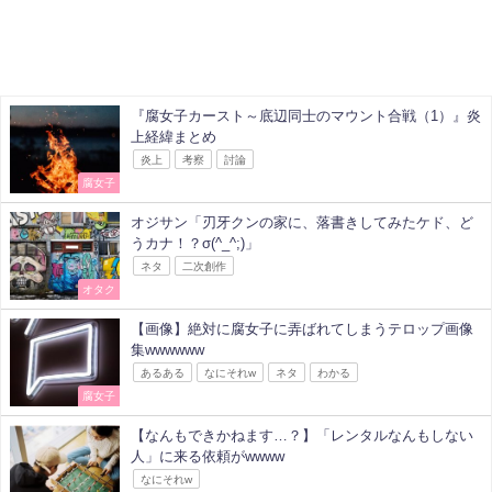
『腐女子カースト～底辺同士のマウント合戦（1）』炎
上経緯まとめ
炎上
考察
討論
腐女子
オジサン「刃牙クンの家に、落書きしてみたケド、ど
うカナ！？σ(^_^;)」
ネタ
二次創作
オタク
【画像】絶対に腐女子に弄ばれてしまうテロップ画像
集wwwwww
あるある
なにそれw
ネタ
わかる
腐女子
【なんもできかねます…？】「レンタルなんもしない
人」に来る依頼がwwww
なにそれw