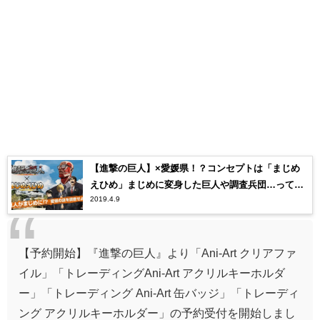
【進撃の巨人】×愛媛県！？コンセプトは「まじめ
えひめ」まじめに変身した巨人や調査兵団…って一
2019.4.9
体なにそれ！？
【予約開始】『進撃の巨人』より「Ani-Art クリアファ
イル」「トレーディングAni-Art アクリルキーホルダ
ー」「トレーディング Ani-Art 缶バッジ」「トレーディ
ング アクリルキーホルダー」の予約受付を開始しまし