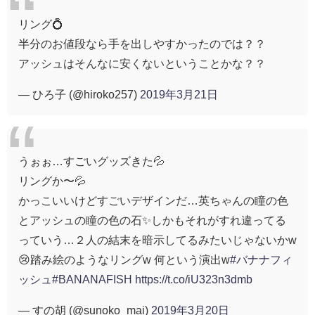
リング💍
半分のお値段なら手を出しやすかったのでは？？
アッシュはそんなに安くないということかな？？
— ひろ子 (@hiroko257)
2019年3月21日
うぉぉ…すごいグッズきた💦
リングか〜💦
かっこいいけどすごいデザインだ…英ちゃんの瞳の色
とアッシュの瞳の色の石✨しかもそれがすれ違ってる
っていう…２人の結末を暗示してるみたいじゃないかw
😢踏み絵のようなリングw 何という演出w
#バナナフィ
ッシュ
#BANANAFISH
https://t.co/iU323n3dmb
— すの胡 (@sunoko_mai)
2019年3月20日