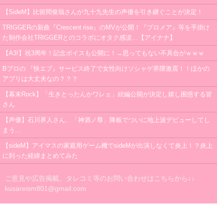
【SideM】比留間俊哉さんが九十九先生の声優を引き継ぐことが決定！
TRIGGERの新曲『Crescent rise』のMVが公開！『プロメア』等を手掛け
た制作会社TRIGGERとのコラボにオタク感涙…【アイナナ】
【A3!】祝3周年！記念ボイスも公開に！→思ってもない不具合がｗｗｗ
Bプロの 『快エブ』サービス終了で女性向けソシャゲ界隈激震！！ほかの
アプリは大丈夫なの？？？
【幕末Rock】「生きとったんかワレェ」続編公開が決定し嬉し困惑する皆
さん
【声優】石川界人さん、「神酒ノ尊」降板でついに地上波デビューしてし
まう…
【sideM】アイマスの家庭用ゲーム機でsideMが出演しなくて炎上！？炎上
に到った経緯まとめてみた
ご意見や広告掲載、タレコミ等のお問い合わせはこちらから↓↓
kusareism801@gmail.com