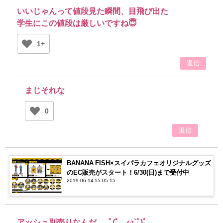
いいじゃんって値段見た瞬間、目飛び出た
学生にこの値段は厳しいですね😇
1+
返信
まじそれな
0
返信
BANANA FISH×スイパラカフェオリジナルグッズ
のEC販売がスタート！6/30(日)まで受付中
2019-06-14 15:05:15
アッシュ別売りなんだ…｡ﾟ(ﾟ´ω`ﾟ)ﾟ｡