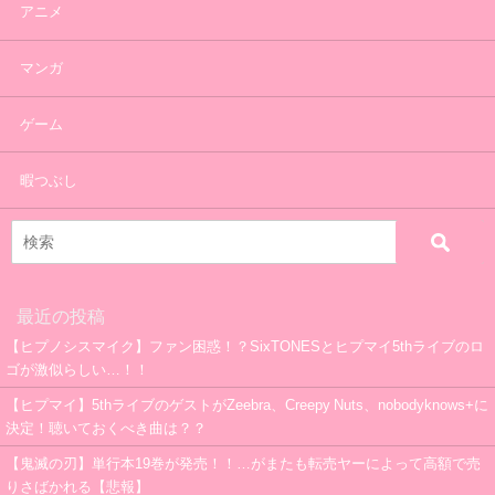
アニメ
マンガ
ゲーム
暇つぶし
最近の投稿
【ヒプノシスマイク】ファン困惑！？SixTONESとヒプマイ5thライブのロ
ゴが激似らしい…！！
【ヒプマイ】5thライブのゲストがZeebra、Creepy Nuts、nobodyknows+に
決定！聴いておくべき曲は？？
【鬼滅の刃】単行本19巻が発売！！…がまたも転売ヤーによって高額で売
りさばかれる【悲報】