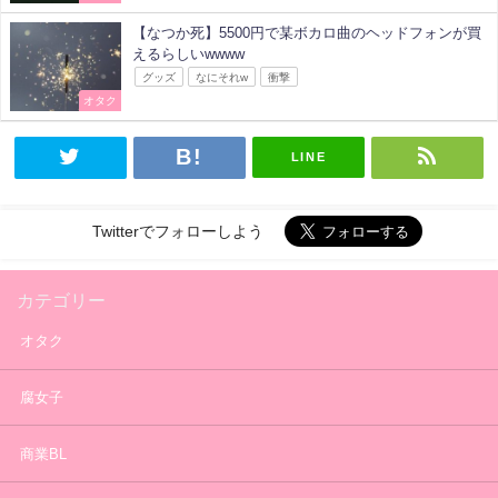
【なつか死】5500円で某ボカロ曲のヘッドフォンが買
えるらしいwwww
グッズ
なにそれw
衝撃
オタク
LINE
Twitterでフォローしよう
カテゴリー
オタク
腐女子
商業BL