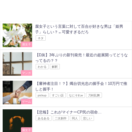
腐女子という言葉に対して百合が好きな男は「姫男
子」らしい？←可愛すぎるだろ
ネタ
腐女子
【D灰】3年ぶりの新刊発売！最近の超展開ってどうな
ってるの？？
わかる
解釈
マンガ
【審神者注目！？】燭台切光忠の握手会！10万円で推
しと握手！
pickup
すごい話
なにそれw
刀剣乱舞
ゲーム
【悲報】これがマイナーCP民の宿命…
あるある
二次創作
同人
悲しい
腐女子