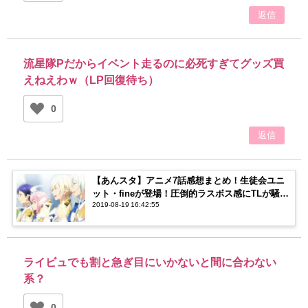
返信
流星隊Pだからイベント走るのに必死すぎてグッズ買
えねえわｗ（LP回復待ち）
0
返信
【あんスタ】アニメ7話感想まとめ！生徒会ユニ
ット・fineが登場！圧倒的ラスボス感にTLが騒
2019-08-19 16:42:55
然…！
ライビュでも割と急ぎ目にいかないと間に合わない
系？
0