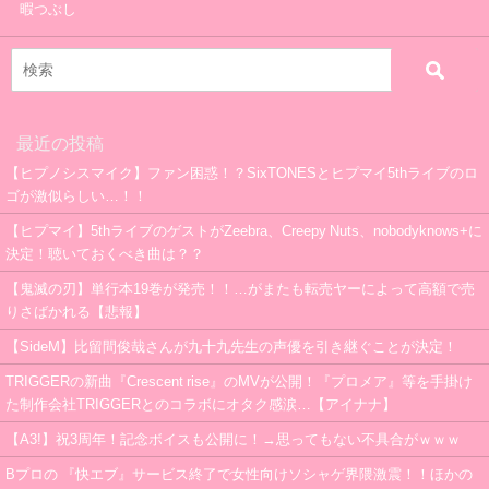
暇つぶし
最近の投稿
【ヒプノシスマイク】ファン困惑！？SixTONESとヒプマイ5thライブのロ
ゴが激似らしい…！！
【ヒプマイ】5thライブのゲストがZeebra、Creepy Nuts、nobodyknows+に
決定！聴いておくべき曲は？？
【鬼滅の刃】単行本19巻が発売！！…がまたも転売ヤーによって高額で売
りさばかれる【悲報】
【SideM】比留間俊哉さんが九十九先生の声優を引き継ぐことが決定！
TRIGGERの新曲『Crescent rise』のMVが公開！『プロメア』等を手掛け
た制作会社TRIGGERとのコラボにオタク感涙…【アイナナ】
【A3!】祝3周年！記念ボイスも公開に！→思ってもない不具合がｗｗｗ
Bプロの 『快エブ』サービス終了で女性向けソシャゲ界隈激震！！ほかの