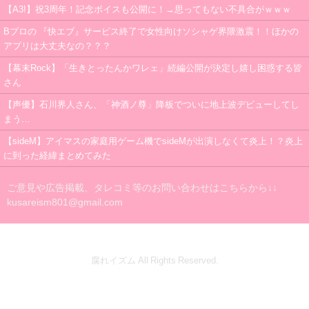
【A3!】祝3周年！記念ボイスも公開に！→思ってもない不具合がｗｗｗ
Bプロの 『快エブ』サービス終了で女性向けソシャゲ界隈激震！！ほかの
アプリは大丈夫なの？？？
【幕末Rock】「生きとったんかワレェ」続編公開が決定し嬉し困惑する皆
さん
【声優】石川界人さん、「神酒ノ尊」降板でついに地上波デビューしてし
まう…
【sideM】アイマスの家庭用ゲーム機でsideMが出演しなくて炎上！？炎上
に到った経緯まとめてみた
ご意見や広告掲載、タレコミ等のお問い合わせはこちらから↓↓
kusareism801@gmail.com
腐れイズム All Rights Reserved.