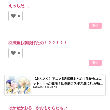
えっちだ。。
0
返信
羽風薫お前脱げたの！？？！？！
0
返信
【あんスタ】アニメ7話感想まとめ！生徒会ユニ
ット・fineが登場！圧倒的ラスボス感にTLが騒
2019-08-19 16:42:55
然…！
はかぜかおる、かおもからだもい