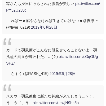
零さんも夕日に照らされた腹筋が美しい
pic.twitter.com/
PY52U2v0ti
— ればー🔥燃やさなければ生きていけない🔥@低浮上
(@liver_0219)
2019年6月28日
カードで羽風薫がこんなに肌見せてることないよ…羽
風薫の純血が奪われた……(？)
pic.twitter.com/cOqOUg
SPZ4
— らすく (@RASK_415)
2019年6月28日
スカウト羽風薫集に新たな神絵が来てしまう...うう、
う、う゛、う...
pic.twitter.com/ubwjN9bb5a