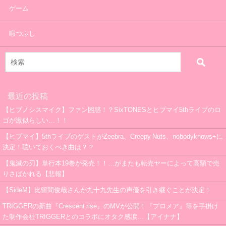
ゲーム
暇つぶし
最近の投稿
【ヒプノシスマイク】ファン困惑！？SixTONESとヒプマイ5thライブのロ
ゴが激似らしい…！！
【ヒプマイ】5thライブのゲストがZeebra、Creepy Nuts、nobodyknows+に
決定！聴いておくべき曲は？？
【鬼滅の刃】単行本19巻が発売！！…がまたも転売ヤーによって高額で売
りさばかれる【悲報】
【SideM】比留間俊哉さんが九十九先生の声優を引き継ぐことが決定！
TRIGGERの新曲『Crescent rise』のMVが公開！『プロメア』等を手掛け
た制作会社TRIGGERとのコラボにオタク感涙…【アイナナ】