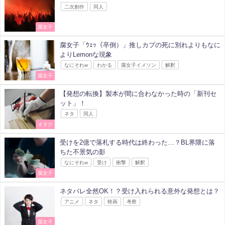
二次創作
同人
腐女子
腐女子「ｳｪｯ（卒倒）」推しカプの死に別れよりもなに
よりLemonな現象
なにそれw
わかる
腐女子イメソン
解釈
腐女子
【発想の転換】製本が間に合わなかった時の「新刊セ
ット」！
ネタ
同人
オタク
受けを2億で落札する時代は終わった…？BL界隈に落
ちた不景気の影
なにそれw
受け
衝撃
解釈
腐女子
ネタバレ全然OK！？受け入れられる意外な発想とは？
アニメ
ネタ
映画
考察
腐女子