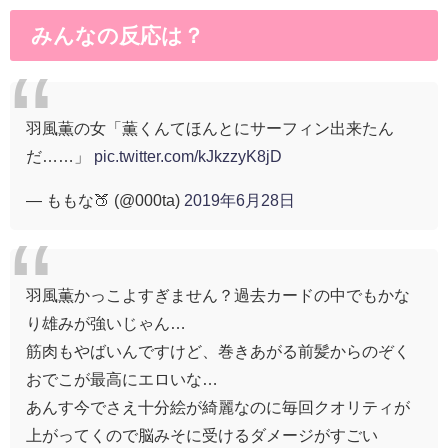
みんなの反応は？
羽風薫の女「薫くんてほんとにサーフィン出来たん
だ……」
pic.twitter.com/kJkzzyK8jD
— ももな🍑 (@000ta)
2019年6月28日
羽風薫かっこよすぎません？過去カードの中でもかな
り雄みが強いじゃん…
筋肉もやばいんですけど、巻きあがる前髪からのぞく
おでこが最高にエロいな…
あんす今でさえ十分絵が綺麗なのに毎回クオリティが
上がってくので脳みそに受けるダメージがすごい