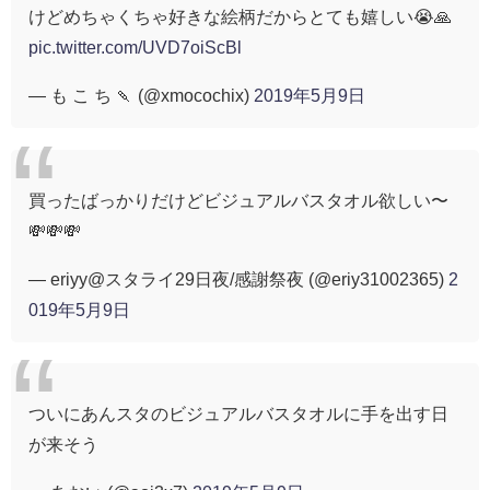
けどめちゃくちゃ好きな絵柄だからとても嬉しい😭🙏
pic.twitter.com/UVD7oiScBl
— も こ ち 🍡 (@xmocochix)
2019年5月9日
買ったばっかりだけどビジュアルバスタオル欲しい〜
💸💸💸
— eriyy@スタライ29日夜/感謝祭夜 (@eriy31002365)
2
019年5月9日
ついにあんスタのビジュアルバスタオルに手を出す日
が来そう