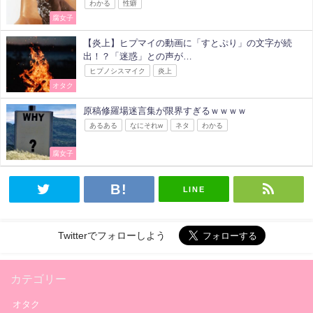
わかる
性癖
腐女子
【炎上】ヒプマイの動画に「すとぷり」の文字が続
出！？「迷惑」との声が…
ヒプノシスマイク
炎上
オタク
原稿修羅場迷言集が限界すぎるｗｗｗｗ
あるある
なにそれw
ネタ
わかる
腐女子
LINE
Twitterでフォローしよう
カテゴリー
オタク