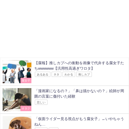
【腐報】推しカプへの衝動を画像で代弁する腐女子た
ちwwwwww【汎用性高過ぎワロタ】
あるある
ネタ
わかる
推しカプ
腐女子
「漫画家になるの？」「鼻は描かないの？」絵師が周
囲の言葉に傷付いた経験
悲しい
オタク
「仮面ライダー見る視点がもう腐女子」←いやちゃう
ねん…