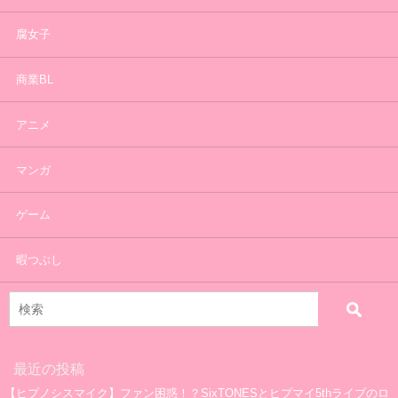
腐女子
商業BL
アニメ
マンガ
ゲーム
暇つぶし
最近の投稿
【ヒプノシスマイク】ファン困惑！？SixTONESとヒプマイ5thライブのロ