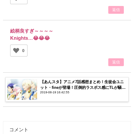
返信
絵柄良すぎ～～～～
Knights…😂😂😂
0
返信
【あんスタ】アニメ7話感想まとめ！生徒会ユニ
ット・fineが登場！圧倒的ラスボス感にTLが騒
2019-08-19 16:42:55
然…！
コメント