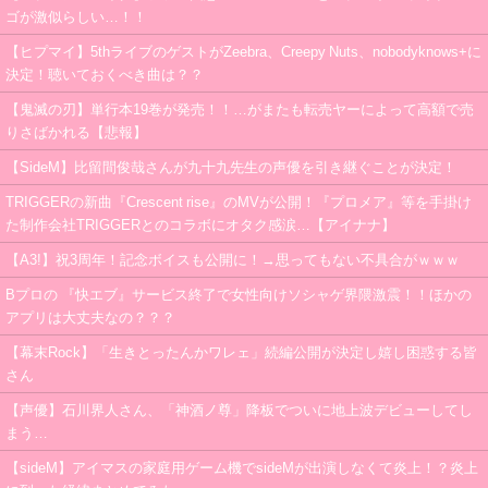
ゴが激似らしい…！！
【ヒプマイ】5thライブのゲストがZeebra、Creepy Nuts、nobodyknows+に
決定！聴いておくべき曲は？？
【鬼滅の刃】単行本19巻が発売！！…がまたも転売ヤーによって高額で売
りさばかれる【悲報】
【SideM】比留間俊哉さんが九十九先生の声優を引き継ぐことが決定！
TRIGGERの新曲『Crescent rise』のMVが公開！『プロメア』等を手掛け
た制作会社TRIGGERとのコラボにオタク感涙…【アイナナ】
【A3!】祝3周年！記念ボイスも公開に！→思ってもない不具合がｗｗｗ
Bプロの 『快エブ』サービス終了で女性向けソシャゲ界隈激震！！ほかの
アプリは大丈夫なの？？？
【幕末Rock】「生きとったんかワレェ」続編公開が決定し嬉し困惑する皆
さん
【声優】石川界人さん、「神酒ノ尊」降板でついに地上波デビューしてし
まう…
【sideM】アイマスの家庭用ゲーム機でsideMが出演しなくて炎上！？炎上