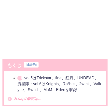
もくじ
[
非表示
]
vol.5はTrickstar、fine、紅月、UNDEAD、
0.1
流星隊・vol.6はKnights、Ra*bits、2wink、Valk
yrie、Switch、MaM、Edenを収録！
みんなの反応は…
1