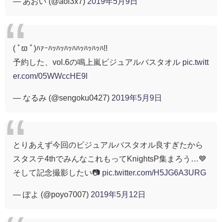
— あおい (@aoi3x7)
2019年5月9日
( ﾟϖ ﾟ)ﾊｧｰﾊｯﾊｯﾊｯﾊﾊｯﾊｯﾊｯﾊ!!
予約した、vol.6の鳴上嵐ビジュアルバスタオル
pic.twitt
er.com/05WWccHE9l
— なるみ (@sengoku0427)
2019年5月9日
とりあえず今回のビジュアルバスタオル良すぎたから
スタステ4thでみんなこれもってKnightsP集まろう…💙
そして記念撮影したい📷
pic.twitter.com/H5JG6A3URG
— ぽよ (@poyo7007)
2019年5月12日