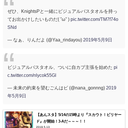
ぜひ、KnightsPと一緒にビジュアルバスタオルを持っ
てお出かけしたいものだ( ˇωˇ )
pic.twitter.com/TM7f74o
SNd
— なぁ、りんだよ (@Yaa_rindayou)
2019年5月9日
ビジュアルバスタオル、ついに自カプ主張を始めた
pi
c.twitter.com/nlycok55Gl
— 未来の約束を望むごんはピ (@nana_gonnng)
2019
年5月9日
【あんスタ】5/14の15時より『スカウト！ビリヤー
ド』が開始！3-Aだ～～～！！
2019.5.13