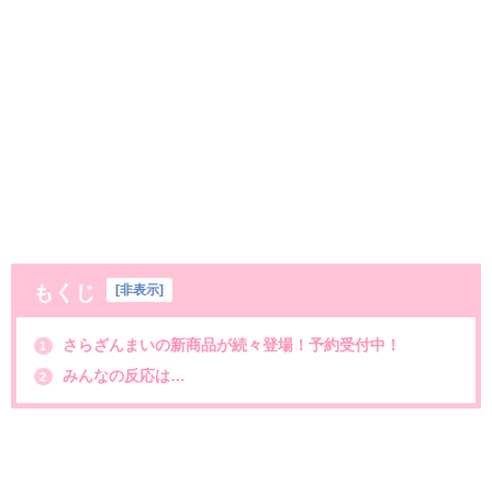
もくじ
[
非表示
]
さらざんまいの新商品が続々登場！予約受付中！
1
みんなの反応は…
2