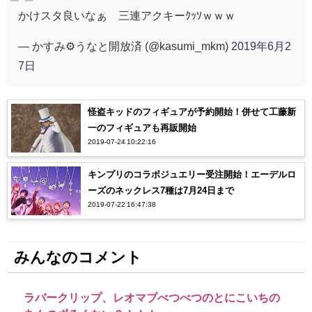
かけスタ良いなぁ 三連アクキーｸｯｿｗｗｗ
— かすみ⚙️うなと開放済 (@kasumi_mkm)
2019年6月2
7日
怪盗キッドのフィギュアが予約開始！併せて工藤新
一のフィギュアも再販開始
2019-07-24 10:22:16
キンプリのコラボジュエリー受注開始！エーデルロ
ーズのネックレス7種は7月24日まで
2019-07-22 16:47:38
みんなのコメント
ラバークリップ、レオマブべつべつのとにこいちの