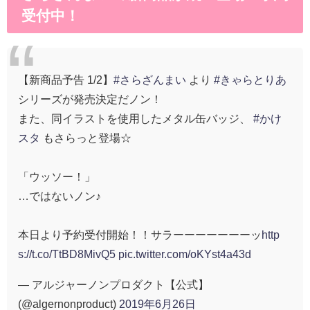
受付中！
【新商品予告 1/2】
#さらざんまい
より
#きゃらとりあ
シリーズが発売決定だノン！
また、同イラストを使用したメタル缶バッジ、
#かけ
スタ
もさらっと登場☆
「ウッソー！」
…ではないノン♪
本日より予約受付開始！！サラーーーーーーーッ
http
s://t.co/TtBD8MivQ5
pic.twitter.com/oKYst4a43d
— アルジャーノンプロダクト【公式】
(@algernonproduct)
2019年6月26日