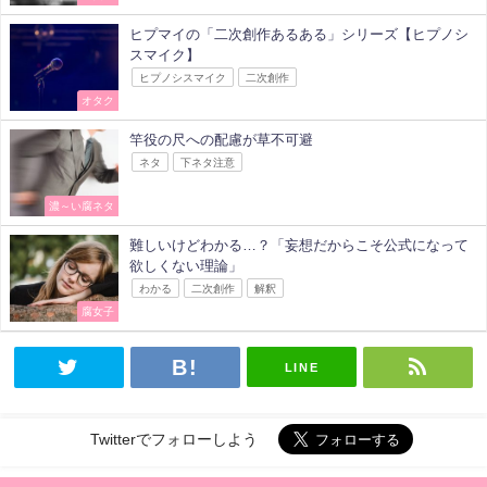
ヒプマイの「二次創作あるある」シリーズ【ヒプノシ
スマイク】
ヒプノシスマイク
二次創作
オタク
竿役の尺への配慮が草不可避
ネタ
下ネタ注意
濃～い腐ネタ
難しいけどわかる…？「妄想だからこそ公式になって
欲しくない理論」
わかる
二次創作
解釈
腐女子
LINE
Twitterでフォローしよう