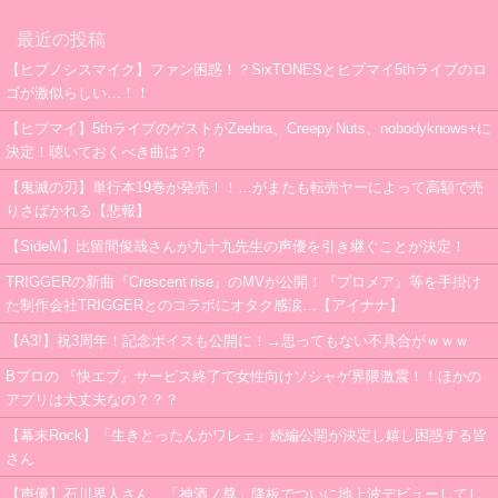
最近の投稿
【ヒプノシスマイク】ファン困惑！？SixTONESとヒプマイ5thライブのロ
ゴが激似らしい…！！
【ヒプマイ】5thライブのゲストがZeebra、Creepy Nuts、nobodyknows+に
決定！聴いておくべき曲は？？
【鬼滅の刃】単行本19巻が発売！！…がまたも転売ヤーによって高額で売
りさばかれる【悲報】
【SideM】比留間俊哉さんが九十九先生の声優を引き継ぐことが決定！
TRIGGERの新曲『Crescent rise』のMVが公開！『プロメア』等を手掛け
た制作会社TRIGGERとのコラボにオタク感涙…【アイナナ】
【A3!】祝3周年！記念ボイスも公開に！→思ってもない不具合がｗｗｗ
Bプロの 『快エブ』サービス終了で女性向けソシャゲ界隈激震！！ほかの
アプリは大丈夫なの？？？
【幕末Rock】「生きとったんかワレェ」続編公開が決定し嬉し困惑する皆
さん
【声優】石川界人さん、「神酒ノ尊」降板でついに地上波デビューしてし