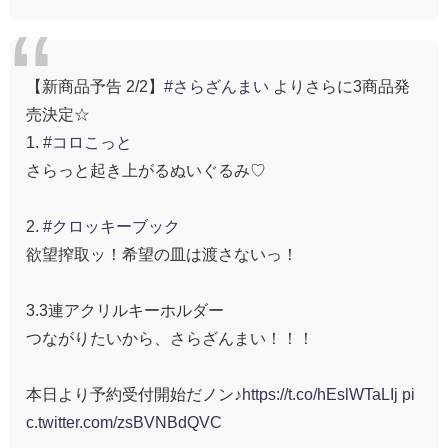
【新商品予告 2/2】
#さらざんまい
よりさらに3商品発
売決定☆
1.
#コロこっと
さらっと起き上がるぬいぐるみ♡
2.
#クロッキーブック
欲望搾取ッ！希望の皿は渡さないっ！
3.3連アクリルキーホルダー
つながりたいから、さらざんまい！！！
本日より予約受付開始だノン♪
https://t.co/hEslWTaLIj
pi
c.twitter.com/zsBVNBdQVC