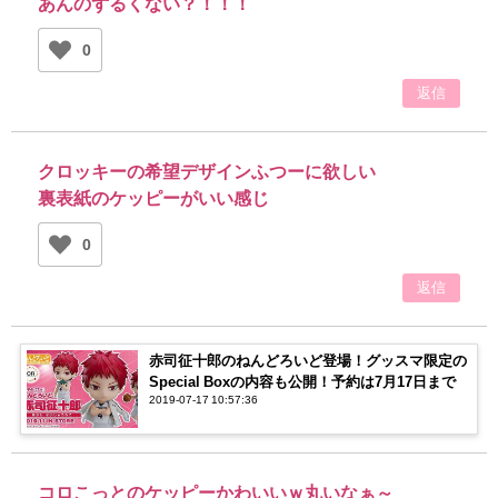
あんのずるくない？！！！
0
返信
クロッキーの希望デザインふつーに欲しい
裏表紙のケッピーがいい感じ
0
返信
赤司征十郎のねんどろいど登場！グッスマ限定の
Special Boxの内容も公開！予約は7月17日まで
2019-07-17 10:57:36
コロこっとのケッピーかわいいｗ丸いなぁ～