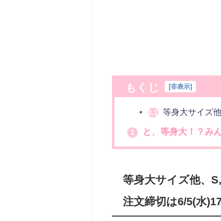
もくじ
[
非表示
]
等身大サイズ他、S
0.1
と、等身大！？み
1
等身大サイズ他、S,
注文締切は6/5(水)1