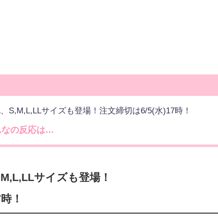
,M,L,LLサイズも登場！注文締切は6/5(水)17時！
んなの反応は…
M,L,LLサイズも登場！
7時！