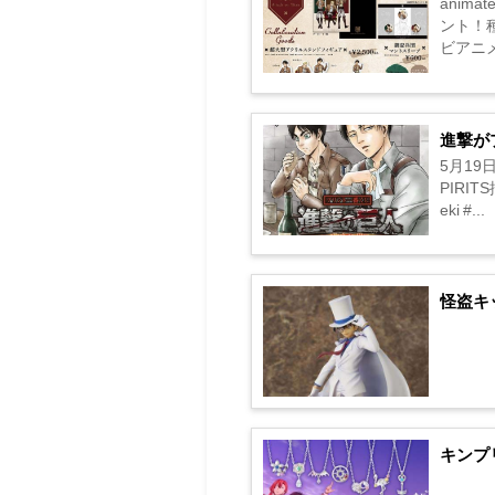
anim
ント！
ビアニメ『
進撃が
5月19
PIRI
eki #...
怪盗キ
キンプ