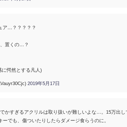
ギュア…？？？？？
に、置くの…？
感に愕然とする凡人)
auyr30Cjc)
2019年5月17日
でかすぎるアクリルは取り扱いが難しいよな…。15万出
クキーでも、傷ついたりしたらダメージ食らうのに。