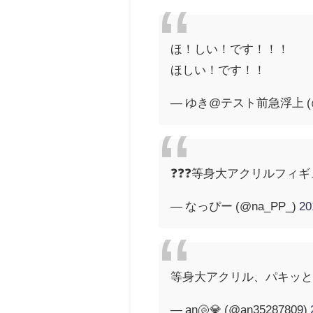
ほ！しい！です！！！
ほしい！です！！
— ゆき@テスト前急浮上 (@yu
❓❓❓等身大アクリルフィギュア❓❓❓S
— なっぴー (@na_PP_)
2
等身大アクリル、パキッ
— an🐚💎 (@an35287809)