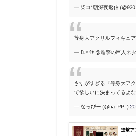
— 柴コ*朝深夜返信 (@920_
等身大アクリルフィギュ
— ﾓﾛﾍｲﾔ @進撃の巨人ネタバレ
さすがすぎる『等身大ア
て欲しいに決まってるよ
— なっぴー (@na_PP_)
2
進撃ア