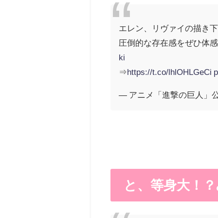
エレン、リヴァイの描き
圧倒的な存在感をぜひ体感
ki
⇒
https://t.co/lhlOHLGeCi
p
— アニメ「進撃の巨人」公式アカ
と、等身大！？