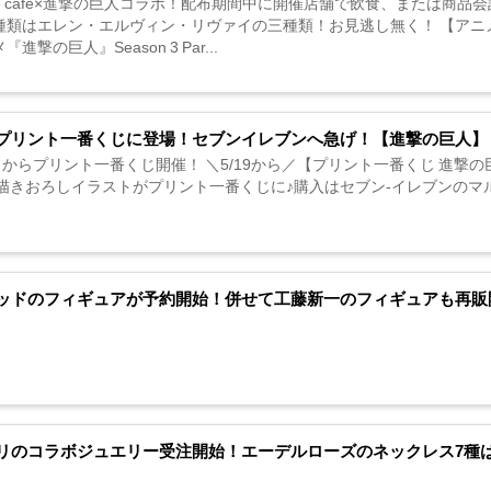
ate cafe×進撃の巨人コラボ！配布期間中に開催店舗で飲食、または商
種類はエレン・エルヴィン・リヴァイの三種類！お見逃し無く！ 【アニ
進撃の巨人』Season 3 Par...
プリント一番くじに登場！セブンイレブンへ急げ！【進撃の巨人】
日からプリント一番くじ開催！ ＼5/19から／【プリント一番くじ 進撃の
TS描きおろしイラストがプリント一番くじに♪購入はセブン-イレブンのマルチコピー機にて
ッドのフィギュアが予約開始！併せて工藤新一のフィギュアも再販
リのコラボジュエリー受注開始！エーデルローズのネックレス7種は