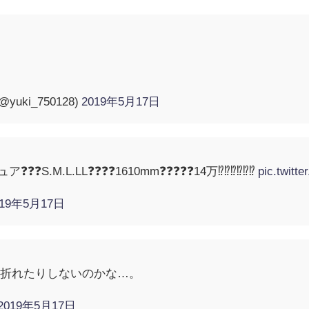
ki_750128)
2019年5月17日
.M.L.LL❓❓❓❓1610mm❓❓❓❓❓14万⁉️⁉️⁉️⁉️⁉️⁉️
pic.twit
019年5月17日
と折れたりしないのかな…。
2019年5月17日