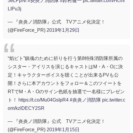
5eLPpNi
#炎炎ノ消防隊
#鈴村健一
pic.twitter.com/Hcmf
LIPu3j
— 『炎炎ノ消防隊』公式 TVアニメ化決定！
(@FireForce_PR)
2019年1月29日
“焰ビト”鎮魂のために祈りを行う第8特殊消防隊所属の
シスター・アイリスを演じるキャストはM・A・Oに決
定！キャラクターボイスを聴くことが出来るPVも公
開！さらに本アカウントをフォロー＆このツイートを
RTでM・A・Oのサイン色紙を抽選で一名様にプレゼン
ト！
https://t.co/Mu04GsIpR4
#炎炎ノ消防隊
pic.twitter.c
om/kzIDECY2SR
— 『炎炎ノ消防隊』公式 TVアニメ化決定！
(@FireForce_PR)
2019年1月15日