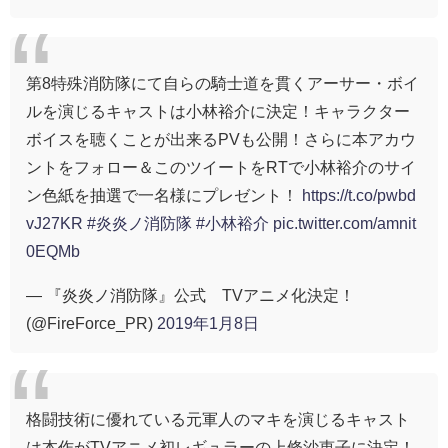
第8特殊消防隊にて自らの騎士道を貫くアーサー・ボイ
ルを演じるキャストは小林裕介に決定！キャラクター
ボイスを聴くことが出来るPVも公開！さらに本アカウ
ントをフォロー＆このツイートをRTで小林裕介のサイ
ン色紙を抽選で一名様にプレゼント！
https://t.co/pwbd
vJ27KR
#炎炎ノ消防隊
#小林裕介
pic.twitter.com/amnit
0EQMb
— 『炎炎ノ消防隊』公式 TVアニメ化決定！
(@FireForce_PR)
2019年1月8日
格闘技術に優れている元軍人のマキを演じるキャスト
は本作がTVアニメ初レギュラーの上條沙恵子に決定！