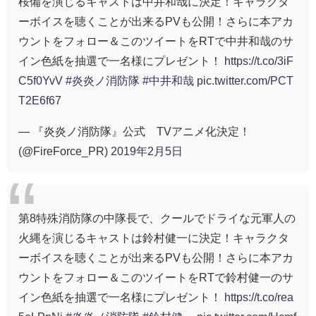
桜備を演じるキャストは中井和哉に決定！キャラクタ
ーボイスを聴くことが出来るPVも公開！さらに本アカ
ウントをフォロー＆このツイートをRTで中井和哉のサ
イン色紙を抽選で一名様にプレゼント！
https://t.co/3iF
C5f0YvV
#炎炎ノ消防隊
#中井和哉
pic.twitter.com/PCT
T2E6f67
— 『炎炎ノ消防隊』公式 TVアニメ化決定！
(@FireForce_PR)
2019年2月5日
第8特殊消防隊の中隊長で、クールでドライな元軍人の
火縄を演じるキャストは鈴村健一に決定！キャラクタ
ーボイスを聴くことが出来るPVも公開！さらに本アカ
ウントをフォロー＆このツイートをRTで鈴村健一のサ
イン色紙を抽選で一名様にプレゼント！
https://t.co/rea