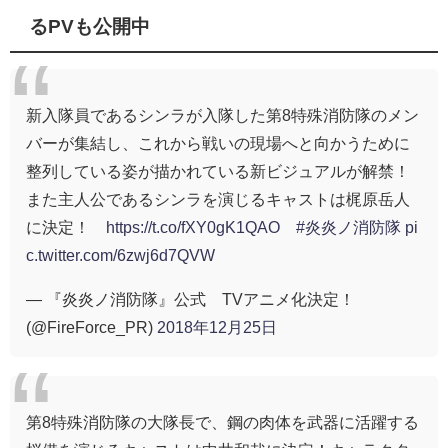
るPVも公開中
新入隊員であるシンラが入隊した第8特殊消防隊のメン
バーが集結し、これから戦いの現場へと向かうために
整列している姿が描かれている新ビジュアルが解禁！
また主人公であるシンラを演じるキャストは梶原岳人
に決定！
https://t.co/fXY0gK1QAO
#炎炎ノ消防隊
pi
c.twitter.com/6zwj6d7QVW
— 『炎炎ノ消防隊』公式 TVアニメ化決定！
(@FireForce_PR)
2018年12月25日
第8特殊消防隊の大隊長で、鋼の肉体を武器に活躍する