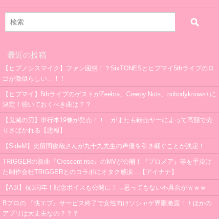
最近の投稿
【ヒプノシスマイク】ファン困惑！？SixTONESとヒプマイ5thライブのロ
ゴが激似らしい…！！
【ヒプマイ】5thライブのゲストがZeebra、Creepy Nuts、nobodyknows+に
決定！聴いておくべき曲は？？
【鬼滅の刃】単行本19巻が発売！！…がまたも転売ヤーによって高額で売
りさばかれる【悲報】
【SideM】比留間俊哉さんが九十九先生の声優を引き継ぐことが決定！
TRIGGERの新曲『Crescent rise』のMVが公開！『プロメア』等を手掛け
た制作会社TRIGGERとのコラボにオタク感涙…【アイナナ】
【A3!】祝3周年！記念ボイスも公開に！→思ってもない不具合がｗｗｗ
Bプロの 『快エブ』サービス終了で女性向けソシャゲ界隈激震！！ほかの
アプリは大丈夫なの？？？