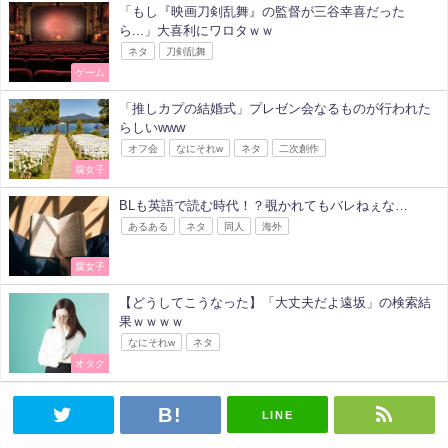
「もし『映画刀剣乱舞』の監督が三谷幸喜だった
ら...」大喜利にワロタｗｗ
ネタ
刀剣乱舞
ゲーム
「推しカプの結婚式」プレゼン会なるものが行われた
らしいwww
オフ会
なにそれw
ネタ
二次創作
腐女子
BLも英語で読む時代！？覗かれてもバレねぇな…
あるある
ネタ
同人
海外
腐女子
【どうしてこうなった】「大丈夫だよ遠坂」の検索結
果ｗｗｗｗ
なにそれw
ネタ
オタク
LINE