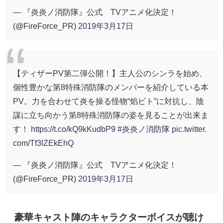
— 『炎炎ノ消防隊』公式 TVアニメ化決定！
(@FireForce_PR)
2019年3月17日
【ティザーPV第二弾公開！】主人公のシンラを始め、
個性豊かな第8特殊消防隊のメンバーを紹介している本
PV。力を合わせて炎を操る怪物“焰ビト”に対抗し、陰
謀に立ち向かう第8特殊消防隊の姿を見ることが出来ま
す！
https://t.co/kQ9kKudbP9
#炎炎ノ消防隊
pic.twitter.
com/Tf3lZEkEhQ
— 『炎炎ノ消防隊』公式 TVアニメ化決定！
(@FireForce_PR)
2019年3月17日
豪華キャスト陣のキャラクターボイスが聴け