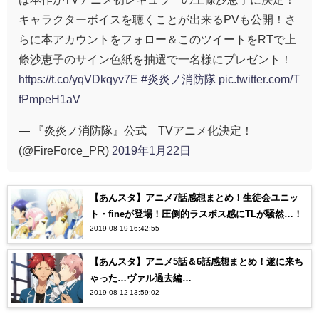
キャラクターボイスを聴くことが出来るPVも公開！さ
らに本アカウントをフォロー＆このツイートをRTで上
條沙恵子のサイン色紙を抽選で一名様にプレゼント！
https://t.co/yqVDkqyv7E
#炎炎ノ消防隊
pic.twitter.com/T
fPmpeH1aV
— 『炎炎ノ消防隊』公式 TVアニメ化決定！
(@FireForce_PR)
2019年1月22日
【あんスタ】アニメ7話感想まとめ！生徒会ユニッ
ト・fineが登場！圧倒的ラスボス感にTLが騒然…！
2019-08-19 16:42:55
【あんスタ】アニメ5話＆6話感想まとめ！遂に来ち
ゃった…ヴァル過去編…
2019-08-12 13:59:02