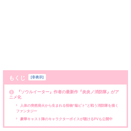
もくじ
[
非表示
]
『ソウルイーター』作者の最新作『炎炎ノ消防隊』がア
1
ニメ化
人体の突然発火から生まれる怪物“焔ビト”と戦う消防隊を描く
ファンタジー
豪華キャスト陣のキャラクターボイスが聴けるPVも公開中