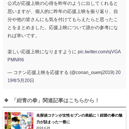
公式が応援上映の心得を昨年のように出してくれると
思いますが、個人的に昨年の応援上映を振り返り、自
分や他の皆さんにも気を付けてもらえたらと思ったこ
とをまとめました。応援上映について誰かの参考にな
れば幸いです。
楽しい応援上映になりますように
pic.twitter.com/sjVGA
PMNR6
— コナン応援上映を応援する (@conan_ouenj2019)
20
19年5月20日
「紺青の拳」関連記事はこちらから！
名探偵コナンが女性セブンの表紙に！紺碧の拳の魅
力が詰まった一冊に
2019.4.26