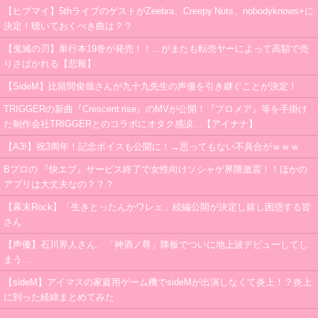
【ヒプマイ】5thライブのゲストがZeebra、Creepy Nuts、nobodyknows+に
決定！聴いておくべき曲は？？
【鬼滅の刃】単行本19巻が発売！！…がまたも転売ヤーによって高額で売
りさばかれる【悲報】
【SideM】比留間俊哉さんが九十九先生の声優を引き継ぐことが決定！
TRIGGERの新曲『Crescent rise』のMVが公開！『プロメア』等を手掛け
た制作会社TRIGGERとのコラボにオタク感涙…【アイナナ】
【A3!】祝3周年！記念ボイスも公開に！→思ってもない不具合がｗｗｗ
Bプロの 『快エブ』サービス終了で女性向けソシャゲ界隈激震！！ほかの
アプリは大丈夫なの？？？
【幕末Rock】「生きとったんかワレェ」続編公開が決定し嬉し困惑する皆
さん
【声優】石川界人さん、「神酒ノ尊」降板でついに地上波デビューしてし
まう…
【sideM】アイマスの家庭用ゲーム機でsideMが出演しなくて炎上！？炎上
に到った経緯まとめてみた