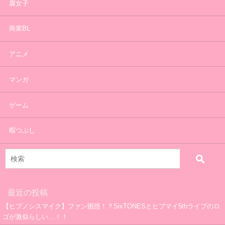
腐女子
商業BL
アニメ
マンガ
ゲーム
暇つぶし
最近の投稿
【ヒプノシスマイク】ファン困惑！？SixTONESとヒプマイ5thライブのロ
ゴが激似らしい…！！