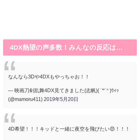
4DX熱望の声多数！みんなの反応は…
なんなら3Dや4DXもやっちゃお！！
— 映画刀剣乱舞4DX見てきました(志帆)( ˙꒳​˙ᐢ )ｳｨｯ
(@mamoru411)
2019年5月20日
4D希望！！！キッドと一緒に夜空を飛びたい😍！！！