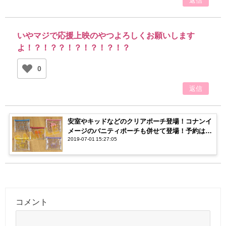
返信
いやマジで応援上映のやつよろしくお願いします
よ！？！？？！？！？！？！？
0
返信
安室やキッドなどのクリアポーチ登場！コナンイ
メージのバニティポーチも併せて登場！予約は7
2019-07-01 15:27:05
月2日まで
コメント