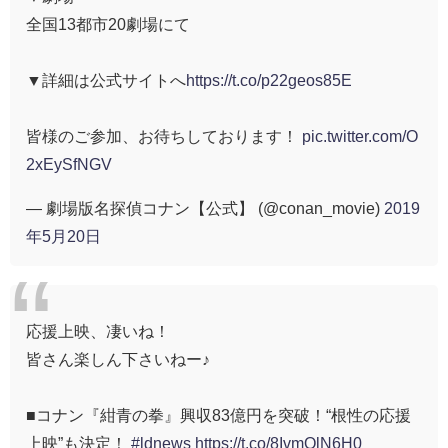
全国13都市20劇場にて
▼詳細は公式サイトへ
https://t.co/p22geos85E
皆様のご参加、お待ちしております！
pic.twitter.com/O
2xEySfNGV
— 劇場版名探偵コナン【公式】 (@conan_movie)
2019
年5月20日
応援上映、凄いね！
皆さん楽しん下さいねー♪
■コナン『紺青の拳』興収83億円を突破！“根性の応援
上映”も決定！
#ldnews
https://t.co/8IvmQlN6H0