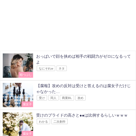
おっぱいで顔を挟めば相手の戦闘力がゼロになるって
よ
なにそれw
ネタ
暇つぶし
【腐報】攻めの反対は受けと答えるのは腐女子だけじ
ゃなかった…
受け
同人
商業BL
攻め
腐女子
受けのプライドの高さと●●は比例するらしいｗｗｗ
わかる
二次創作
腐女子