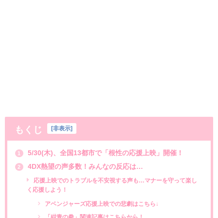
もくじ
[
非表示
]
5/30(木)、全国13都市で「根性の応援上映」開催！
1
4DX熱望の声多数！みんなの反応は…
2
応援上映でのトラブルを不安視する声も…マナーを守って楽し
く応援しよう！
アベンジャーズ応援上映での悲劇はこちら↓
「紺青の拳」関連記事はこちらから！