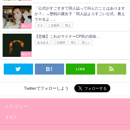
「公式がすごすぎて同人誌って叫んだことはあります
か？」→歴戦の腐女子「同人誌よりすごい公式、教え
てやるよ…」
ネタ
二次創作
同人
腐女子
【悲報】これがマイナーCP民の宿命…
あるある
二次創作
同人
悲しい
腐女子
LINE
Twitterでフォローしよう
カテゴリー
オタク