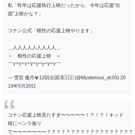
私「昨年は応援執行上映だったから、今年は応援“出
国”上映かな？」
コナン公式「根性の応援上映やります」
＿人人人人人人人人人＿
＞ 根性の応援上映 ＜
￣Y^Y^Y^Y^Y^Y^Y^Y￣
— 雪宮 優月💎12回出国済🇸🇬 (@Mysterious_dc05)
20
19年5月20日
コナン応援上映見たすぎ〜〜〜〜〜！？！？！キッド
様にペンラ振り
て〜〜〜〜〜〜〜？？？？？？？？？？？？？？？？？？