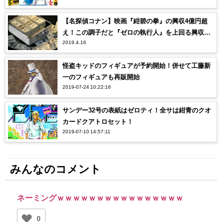
【名探偵コナン】映画『紺碧の拳』の興収4億円超
え！この調子だと『ゼロの執行人』を上回る興収
2019.4.16
に…！
怪盗キッドのフィギュアが予約開始！併せて工藤新
一のフィギュアも再販開始
2019-07-24 10:22:16
サンデー32号の表紙はゼロティ！全サは紺青のクオ
カードクアトロセット！
2019-07-10 14:57:11
みんなのコメント
ネーミングｗｗｗｗｗｗｗｗｗｗｗｗｗｗｗｗ
0