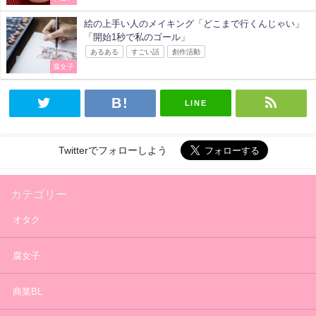
絵の上手い人のメイキング「どこまで行くんじゃい」
「開始1秒で私のゴール」
あるある
すごい話
創作活動
腐女子
LINE
Twitterでフォローしよう
カテゴリー
オタク
腐女子
商業BL