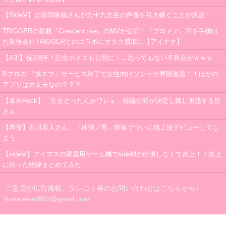
【SideM】比留間俊哉さんが九十九先生の声優を引き継ぐことが決定！
TRIGGERの新曲『Crescent rise』のMVが公開！『プロメア』等を手掛け
た制作会社TRIGGERとのコラボにオタク感涙…【アイナナ】
【A3!】祝3周年！記念ボイスも公開に！→思ってもない不具合がｗｗｗ
Bプロの 『快エブ』サービス終了で女性向けソシャゲ界隈激震！！ほかの
アプリは大丈夫なの？？？
【幕末Rock】「生きとったんかワレェ」続編公開が決定し嬉し困惑する皆
さん
【声優】石川界人さん、「神酒ノ尊」降板でついに地上波デビューしてし
まう…
【sideM】アイマスの家庭用ゲーム機でsideMが出演しなくて炎上！？炎上
に到った経緯まとめてみた
ご意見や広告掲載、タレコミ等のお問い合わせはこちらから↓↓
kusareism801@gmail.com