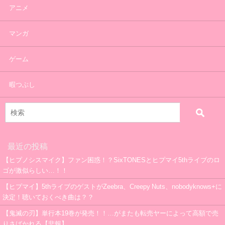
アニメ
マンガ
ゲーム
暇つぶし
最近の投稿
【ヒプノシスマイク】ファン困惑！？SixTONESとヒプマイ5thライブのロ
ゴが激似らしい…！！
【ヒプマイ】5thライブのゲストがZeebra、Creepy Nuts、nobodyknows+に
決定！聴いておくべき曲は？？
【鬼滅の刃】単行本19巻が発売！！…がまたも転売ヤーによって高額で売
りさばかれる【悲報】