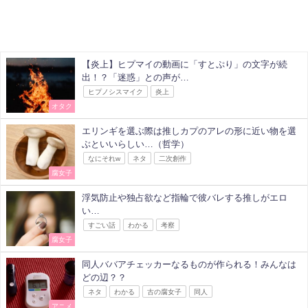
【炎上】ヒプマイの動画に「すとぷり」の文字が続
出！？「迷惑」との声が…
ヒプノシスマイク
炎上
オタク
エリンギを選ぶ際は推しカプのアレの形に近い物を選
ぶといいらしい…（哲学）
なにそれw
ネタ
二次創作
腐女子
浮気防止や独占欲など指輪で彼バレする推しがエロ
い…
すごい話
わかる
考察
腐女子
同人ババアチェッカーなるものが作られる！みんなは
どの辺？？
ネタ
わかる
古の腐女子
同人
アニメ