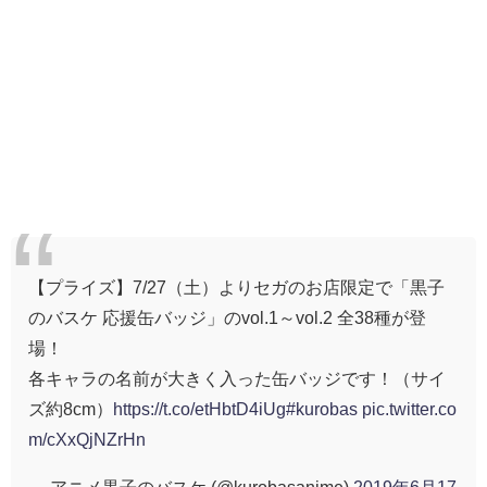
【プライズ】7/27（土）よりセガのお店限定で「黒子
のバスケ 応援缶バッジ」のvol.1～vol.2 全38種が登
場！
各キャラの名前が大きく入った缶バッジです！（サイ
ズ約8cm）
https://t.co/etHbtD4iUg
#kurobas
pic.twitter.co
m/cXxQjNZrHn
— アニメ黒子のバスケ (@kurobasanime)
2019年6月17