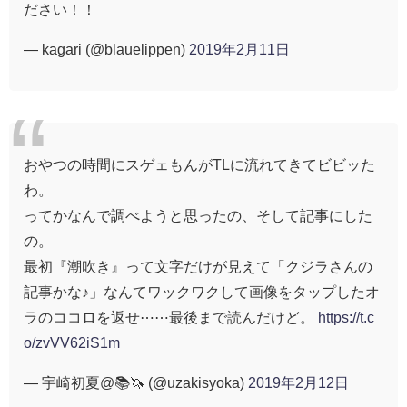
ださい！！
— kagari (@blauelippen)
2019年2月11日
おやつの時間にスゲェもんがTLに流れてきてビビッた
わ。
ってかなんで調べようと思ったの、そして記事にした
の。
最初『潮吹き』って文字だけが見えて「クジラさんの
記事かな♪」なんてワックワクして画像をタップしたオ
ラのココロを返せ⋯⋯最後まで読んだけど。
https://t.c
o/zvVV62iS1m
— 宇崎初夏@📚🦄 (@uzakisyoka)
2019年2月12日