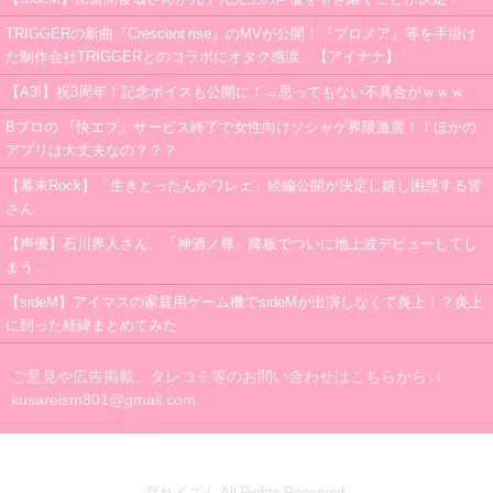
TRIGGERの新曲『Crescent rise』のMVが公開！『プロメア』等を手掛け
た制作会社TRIGGERとのコラボにオタク感涙…【アイナナ】
【A3!】祝3周年！記念ボイスも公開に！→思ってもない不具合がｗｗｗ
Bプロの 『快エブ』サービス終了で女性向けソシャゲ界隈激震！！ほかの
アプリは大丈夫なの？？？
【幕末Rock】「生きとったんかワレェ」続編公開が決定し嬉し困惑する皆
さん
【声優】石川界人さん、「神酒ノ尊」降板でついに地上波デビューしてし
まう…
【sideM】アイマスの家庭用ゲーム機でsideMが出演しなくて炎上！？炎上
に到った経緯まとめてみた
ご意見や広告掲載、タレコミ等のお問い合わせはこちらから↓↓
kusareism801@gmail.com
腐れイズム All Rights Reserved.