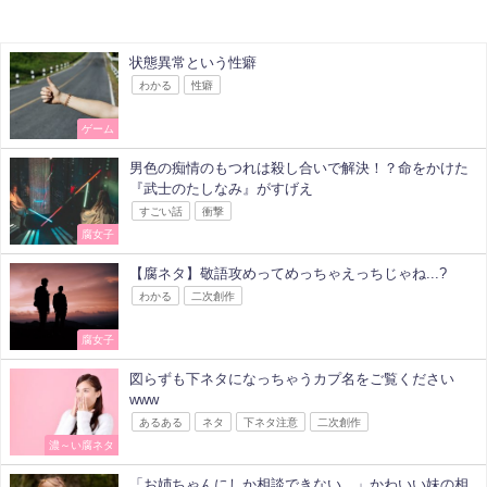
状態異常という性癖
わかる
性癖
ゲーム
男色の痴情のもつれは殺し合いで解決！？命をかけた
『武士のたしなみ』がすげえ
すごい話
衝撃
腐女子
【腐ネタ】敬語攻めってめっちゃえっちじゃね...?
わかる
二次創作
腐女子
図らずも下ネタになっちゃうカプ名をご覧ください
www
あるある
ネタ
下ネタ注意
二次創作
濃～い腐ネタ
「お姉ちゃんにしか相談できない…」かわいい妹の相