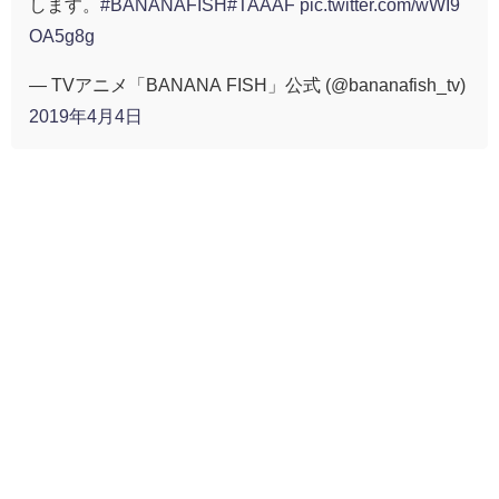
します。
#BANANAFISH
#TAAAF
pic.twitter.com/wWI9
OA5g8g
— TVアニメ「BANANA FISH」公式 (@bananafish_tv)
2019年4月4日