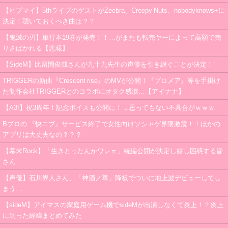
【ヒプマイ】5thライブのゲストがZeebra、Creepy Nuts、nobodyknows+に
決定！聴いておくべき曲は？？
【鬼滅の刃】単行本19巻が発売！！…がまたも転売ヤーによって高額で売
りさばかれる【悲報】
【SideM】比留間俊哉さんが九十九先生の声優を引き継ぐことが決定！
TRIGGERの新曲『Crescent rise』のMVが公開！『プロメア』等を手掛け
た制作会社TRIGGERとのコラボにオタク感涙…【アイナナ】
【A3!】祝3周年！記念ボイスも公開に！→思ってもない不具合がｗｗｗ
Bプロの 『快エブ』サービス終了で女性向けソシャゲ界隈激震！！ほかの
アプリは大丈夫なの？？？
【幕末Rock】「生きとったんかワレェ」続編公開が決定し嬉し困惑する皆
さん
【声優】石川界人さん、「神酒ノ尊」降板でついに地上波デビューしてし
まう…
【sideM】アイマスの家庭用ゲーム機でsideMが出演しなくて炎上！？炎上
に到った経緯まとめてみた