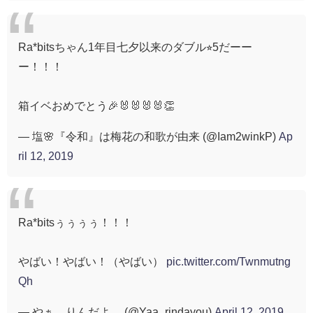
Ra*bitsちゃん1年目七夕以来のダブル⭐︎5だーー
ー！！！
箱イベおめでとう🎉🐰🐰🐰🐰👏
— 塩🌸『令和』は梅花の和歌が由来 (@Iam2winkP)
Ap
ril 12, 2019
Ra*bitsぅぅぅぅ！！！
やばい！やばい！（やばい）
pic.twitter.com/Twnmutng
Qh
— やぁ、りんだよ。 (@Yaa_rindayou)
April 12, 2019