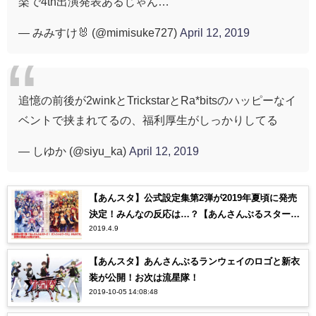
楽で4th出演発表あるじゃん…
— みみすけ🐰 (@mimisuke727)
April 12, 2019
追憶の前後が2winkとTrickstarとRa*bitsのハッピーなイ
ベントで挟まれてるの、福利厚生がしっかりしてる
— しゆか (@siyu_ka)
April 12, 2019
【あんスタ】公式設定集第2弾が2019年夏頃に発売
決定！みんなの反応は…？【あんさんぶるスター
2019.4.9
ズ！】
【あんスタ】あんさんぶるランウェイのロゴと新衣
装が公開！お次は流星隊！
2019-10-05 14:08:48