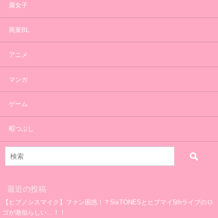
腐女子
商業BL
アニメ
マンガ
ゲーム
暇つぶし
最近の投稿
【ヒプノシスマイク】ファン困惑！？SixTONESとヒプマイ5thライブのロ
ゴが激似らしい…！！