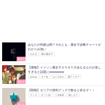
あなたの性癖は闇？それとも…腐女子診断チャートが
わかりみ強い
わかる
闇の腐女子
腐女子
【腐報】イメソン腐女子カラオケ大会なるものが楽し
すぎると話題にwwwwwww
pickup
オフ会
なにそれw
腐アイデア
腐女子
【朗報】セリアの便利グッズで飾ると捗るぞ！！
グッズ
すごい話
二次創作
推しカプ
腐女子