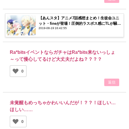
【あんスタ】アニメ7話感想まとめ！生徒会ユニ
ット・fineが登場！圧倒的ラスボス感にTLが騒
2019-08-19 16:42:55
然…！
Ra*bitsイベントならガチャはRa*bits来ないっしょ
～って慢心してるけど大丈夫だよね？？？？
0
返信
未覚醒もめっちゃかわいいんだが！？？！ほしい…
ほしい……
0