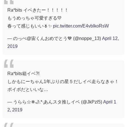
Ra*bits イベきたー！！！！！
もうめっちゃ可愛すぎる💛
春って感じもいい🌷✨
pic.twitter.com/E4vblkoRsW
— のっぺ@宙くんおめでとう💙 (@noppe_13)
April 12,
2019
Ra*bits箱イベ?!
しかもにーちゃん1年ぶりの星５だしイベ走らなきゃ！
ポイボだといいな…
— うらら☆❄🌙.*·̩͙あんスタ推しイベ (@JkPzl5)
April 1
2, 2019