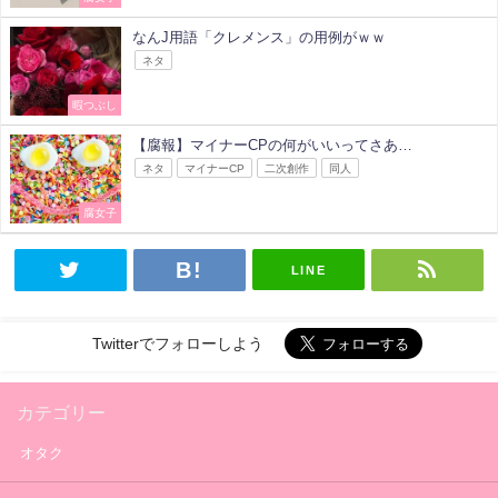
なんJ用語「クレメンス」の用例がｗｗ
ネタ
暇つぶし
【腐報】マイナーCPの何がいいってさあ…
ネタ
マイナーCP
二次創作
同人
腐女子
LINE
Twitterでフォローしよう
カテゴリー
オタク