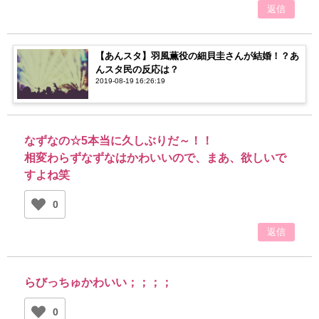
返信
【あんスタ】羽風薫役の細貝圭さんが結婚！？あ
んスタ民の反応は？
2019-08-19 16:26:19
なずなの☆5本当に久しぶりだ～！！
相変わらずなずなはかわいいので、まあ、欲しいで
すよね笑
0
返信
らびっちゅかわいい；；；；
0