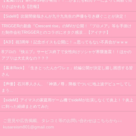
【鬼滅の刃】単行本19巻が発売！！…がまたも転売ヤーによって高額で売
りさばかれる【悲報】
【SideM】比留間俊哉さんが九十九先生の声優を引き継ぐことが決定！
TRIGGERの新曲『Crescent rise』のMVが公開！『プロメア』等を手掛け
た制作会社TRIGGERとのコラボにオタク感涙…【アイナナ】
【A3!】祝3周年！記念ボイスも公開に！→思ってもない不具合がｗｗｗ
Bプロの 『快エブ』サービス終了で女性向けソシャゲ界隈激震！！ほかの
アプリは大丈夫なの？？？
【幕末Rock】「生きとったんかワレェ」続編公開が決定し嬉し困惑する皆
さん
【声優】石川界人さん、「神酒ノ尊」降板でついに地上波デビューしてし
まう…
【sideM】アイマスの家庭用ゲーム機でsideMが出演しなくて炎上！？炎上
に到った経緯まとめてみた
ご意見や広告掲載、タレコミ等のお問い合わせはこちらから↓↓
kusareism801@gmail.com