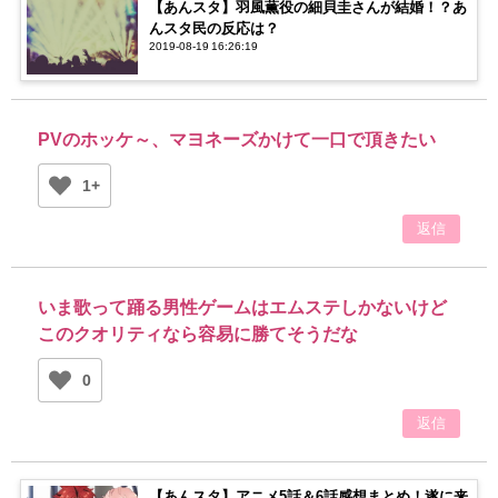
【あんスタ】羽風薫役の細貝圭さんが結婚！？あ
んスタ民の反応は？
2019-08-19 16:26:19
PVのホッケ～、マヨネーズかけて一口で頂きたい
1+
返信
いま歌って踊る男性ゲームはエムステしかないけど
このクオリティなら容易に勝てそうだな
0
返信
【あんスタ】アニメ5話＆6話感想まとめ！遂に来