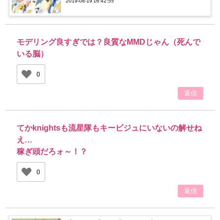
2019-08-19 16:42:55
然…！
モデリング良すぎでは？良質なMMDじゃん（死んで
いる脳）
0
返信
てかknightsも流星隊もキービジュにいないの解せね
え…
稼ぎ頭だろォ～！？
0
返信