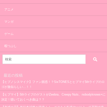
アニメ
マンガ
ゲーム
暇つぶし
最近の投稿
【ヒプノシスマイク】ファン困惑！？SixTONESとヒプマイ5thライブのロ
ゴが激似らしい…！！
【ヒプマイ】5thライブのゲストがZeebra、Creepy Nuts、nobodyknows+に
決定！聴いておくべき曲は？？