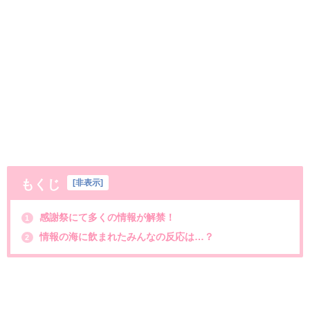
もくじ
[
非表示
]
感謝祭にて多くの情報が解禁！
1
情報の海に飲まれたみんなの反応は…？
2