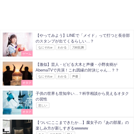
【やってみよう】LINEで「メイド」って打つと長谷部
のスタンプが出てくるらしい…？
なにそれw
わかる
刀剣乱舞
ゲーム
【激似】芸人・ビビる大木と声優・小野友樹が
AbemaTVで共演！これ因縁の対決じゃん…？？
なにそれw
わかる
声優
オタク
子供の世界も世知辛い…？科学相談から見えるオタク
の習性
悲しい
オタク
【ついにここまできたか…】腐女子の『あの部屋』の
楽しみ方が新しすぎるwwwww