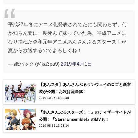
平成27年冬にアニメ化発表されてたにも関わらず、何
か知らん間に一度死んで蘇っていた為、平成アニメに
なり損ねた令和元年アニメあんさんぶるスターズ！が
夏から放送するのでよろしくね！
— 紙パック (@ka3pa9)
2019年4月1日
【あんスタ】あんさんぶるランウェイのロゴと新衣
装が公開！お次は流星隊！
2019-10-05 14:08:48
『あんさんぶるスターズ！！』のティザーサイトが
公開！『Stars' Ensemble!』のMVも！
2019-08-31 13:23:14