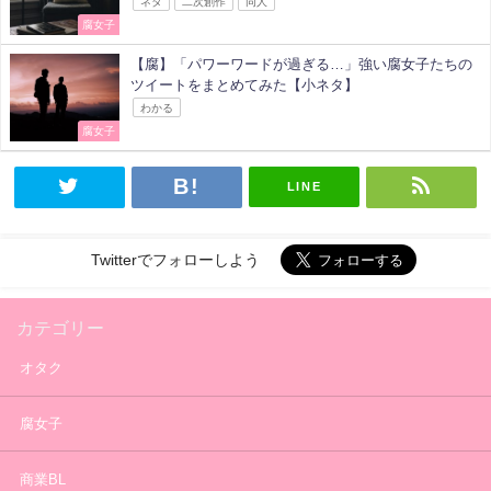
ネタ
二次創作
同人
腐女子
【腐】「パワーワードが過ぎる…」強い腐女子たちの
ツイートをまとめてみた【小ネタ】
わかる
腐女子
LINE
Twitterでフォローしよう
カテゴリー
オタク
腐女子
商業BL