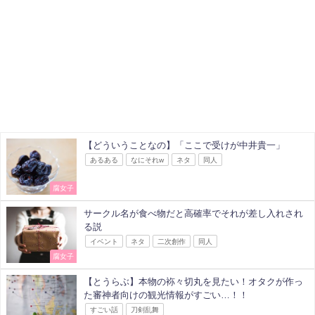
【どういうことなの】「ここで受けが中井貴一」
あるある
なにそれw
ネタ
同人
腐女子
サークル名が食べ物だと高確率でそれが差し入れされ
る説
イベント
ネタ
二次創作
同人
腐女子
【とうらぶ】本物の袮々切丸を見たい！オタクが作っ
た審神者向けの観光情報がすごい…！！
すごい話
刀剣乱舞