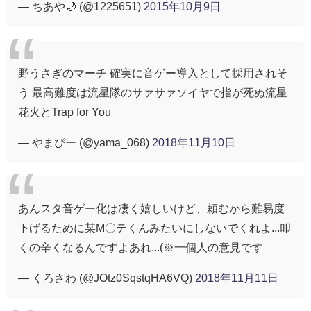
— ちあや🌙 (@1225651)
2015年10月9日
野うさぎのマーチ 確実に音ゲー導入として採用されそ
う 最高難度は流星隊のサァサァソイヤで指が死ぬ流星
花火とTrap for You
— やまぴー (@yama_068)
2018年11月10日
あんスタ音ゲー化は凄く嬉しいけど、頼むから難易度
下げるために某M〇テくんみたいにしないでくれよ...叩
くの辛くなるんですよあれ...(※一個人の意見です
— くろさわ (@JOtz0SqstqHA6VQ)
2018年11月11日