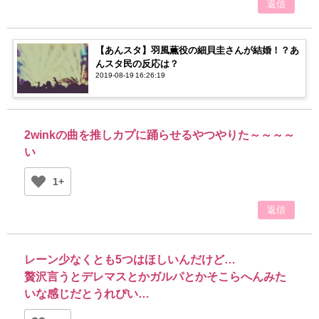
返信
【あんスタ】羽風薫役の細貝圭さんが結婚！？あ
んスタ民の反応は？
2019-08-19 16:26:19
2winkの曲を推しカプに踊らせるやつやりた～～～～
い
1+
返信
レーン少なくとも5つはほしいんだけど…
贅沢言うとデレマスとかガルパとかそこらへんみた
いな感じだとうれぴい…