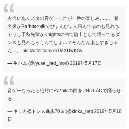
本当にあんスタの音ゲーこれが一番の楽しみ……。瀬
名泉がRa*bitsの曲でぴょんぴょん飛んでるのも見れち
ゃうし千秋先輩がKnightsの曲で騎士として踊ってるダ
ンスも見れちゃうんでしょ…？そんなん楽しすぎじゃ
ん…。
pic.twitter.com/ka1MXHwKSv
— 生ハム (@ryusei_red_mori)
2019年5月17日
音ゲーなったら絶対にRa*bitsの曲をUNDEADで踊らせ
る
— キリカ@トレス進歩70％ (@kirika_net)
2019年5月18
日