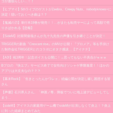
ゴが激似らしい…！！
【ヒプマイ】5thライブのゲストがZeebra、Creepy Nuts、nobodyknows+に
決定！聴いておくべき曲は？？
【鬼滅の刃】単行本19巻が発売！！…がまたも転売ヤーによって高額で売
りさばかれる【悲報】
【SideM】比留間俊哉さんが九十九先生の声優を引き継ぐことが決定！
TRIGGERの新曲『Crescent rise』のMVが公開！『プロメア』等を手掛け
た制作会社TRIGGERとのコラボにオタク感涙…【アイナナ】
【A3!】祝3周年！記念ボイスも公開に！→思ってもない不具合がｗｗｗ
Bプロの 『快エブ』サービス終了で女性向けソシャゲ界隈激震！！ほかの
アプリは大丈夫なの？？？
【幕末Rock】「生きとったんかワレェ」続編公開が決定し嬉し困惑する皆
さん
【声優】石川界人さん、「神酒ノ尊」降板でついに地上波デビューしてし
まう…
【sideM】アイマスの家庭用ゲーム機でsideMが出演しなくて炎上！？炎上
に到った経緯まとめてみた