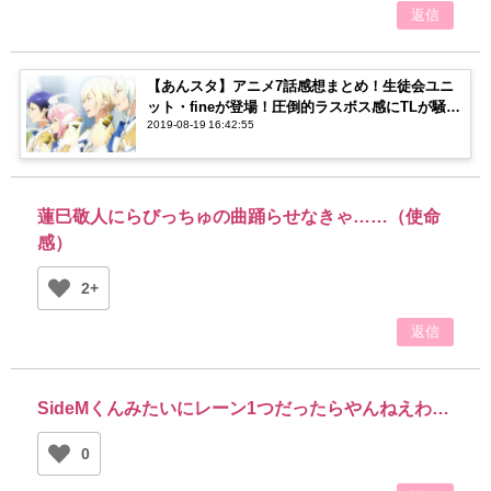
返信
【あんスタ】アニメ7話感想まとめ！生徒会ユニ
ット・fineが登場！圧倒的ラスボス感にTLが騒
2019-08-19 16:42:55
然…！
蓮巳敬人にらびっちゅの曲踊らせなきゃ……（使命
感）
2+
返信
SideMくんみたいにレーン1つだったらやんねえわ…
0