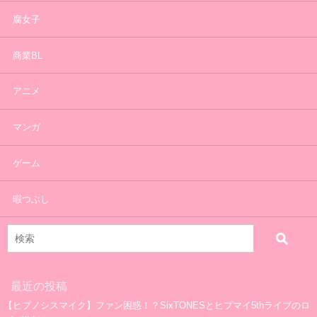
腐女子
商業BL
アニメ
マンガ
ゲーム
暇つぶし
最近の投稿
【ヒプノシスマイク】ファン困惑！？SixTONESとヒプマイ5thライブのロ