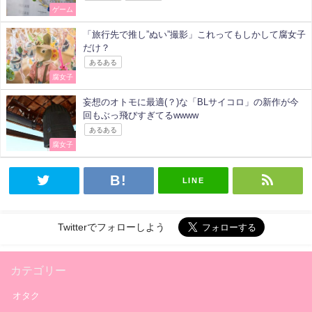
ゲーム
「旅行先で推し”ぬい”撮影」これってもしかして腐女子
だけ？
あるある
腐女子
妄想のオトモに最適(？)な「BLサイコロ」の新作が今
回もぶっ飛びすぎてるwwww
あるある
腐女子
LINE
Twitterでフォローしよう
カテゴリー
オタク