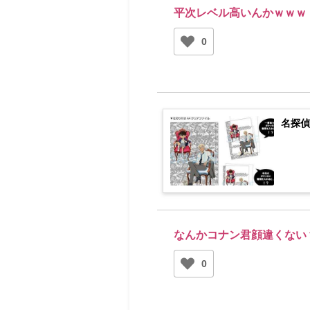
平次レベル高いんかｗｗｗ
0
名探
なんかコナン君顔違くない
0