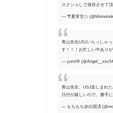
スクショして保存させて
— 🌴夏実甘🍊 (@Momonok
青山先生USJいらっしゃっ
す！！！お忙しい中ありが
— yumi🌸 (@Angel__xxx5
青山先生、USJ楽しまれ
日付が嬉しいので、勝手
— もちもち@出国済 (@moch