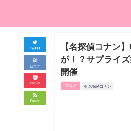
【名探偵コナン】
Tweet
が！？サプライズ
B!
はてブ
開催
Pocket
アニメ
名探偵コナン
Feedly