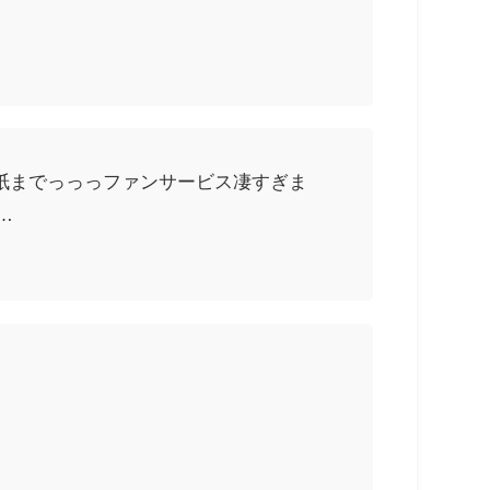
に色紙までっっっファンサービス凄すぎま
…
！