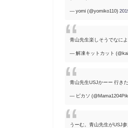
— yomi (@yomiko110)
20
青山先生楽しそうでなにより(
— 解凍キットカット (@kaito
青山先生USJかーー 行き
— ピカソ (@Mama1204Pik
うーむ。青山先生がUSJ