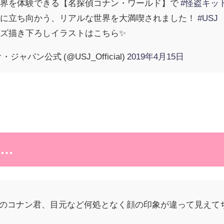
世界を体験できる【名探偵コナン・ワールド】で
#怪盗キッ
もに立ち向かう、リアルな世界を大満喫されました！
#USJ
ズ描き下ろしイラストはこちら✨
パン公式 (@USJ_Official)
2019年4月15日
…
しのコナン君、目元など何処となく顔の印象が違って見えて