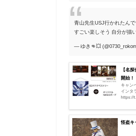
青山先生USJ行かれたん
すごい楽しそう 自分が描
— ゆき👊💥 (@0730_roko
【名探
開始！
キャン
インタラ
https://
怪盗キ