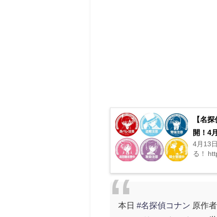
【名探
開！4
4月1
る！ htt
本日
#名探偵コナン
原作者