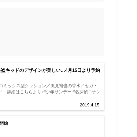
怪盗キッドのデザインが美しい…4月15日より予約
／コミックス型クッション／風見裕也の香水／セガ・
ーズ／…詳細はこちらより↓#少年サンデー #名探偵コナン
2019.4.15
開始