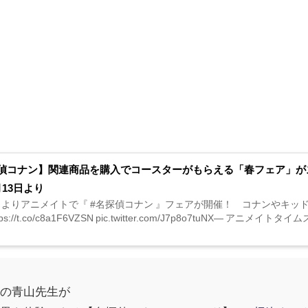
偵コナン】関連商品を購入でコースターがもらえる「春フェア」が
月13日より
3日よりアニメイトで『 #名探偵コナン 』フェアが開催！ コナンやキ
ps://t.co/c8a1F6VZSN pic.twitter.com/J7p8o7tuNX— アニメイトタイムズ
の青山先生が