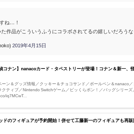
ですね…！
いた作品がこういうふうにコラボされてるの嬉しいだろうな
moko)
2019年4月15日
偵コナン】nanacoカード・タペストリーが登場！コナン＆新一、
ペーン＆グッズ情報／クッキー＆チョコサンド／ボールペン＆nanaco
クティブ／Nintendo Switchゲーム／ビッくらポン！／バッグシリ
t.co/iq7MCwT...
ッドのフィギュアが予約開始！併せて工藤新一のフィギュアも再販