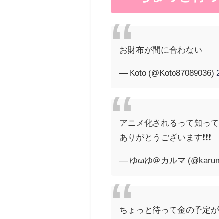
お財布が間に合わない
— Koto (@Koto87089036)
アニメ化されるって知ってから
ありがとうございます❗❗❗
— ゆωゆ＠カルマ (@karum
ちょっと待って金の予定