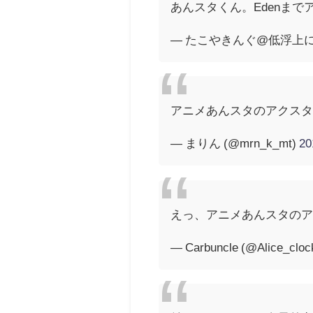
あんスタくん。Edenま
— たこやきんぐ@低浮上にした
アニメあんスタのアクスタ欲
— まりん (@mrn_k_mt)
2
えっ、アニメあんスタの
— Carbuncle (@Alice_cloc