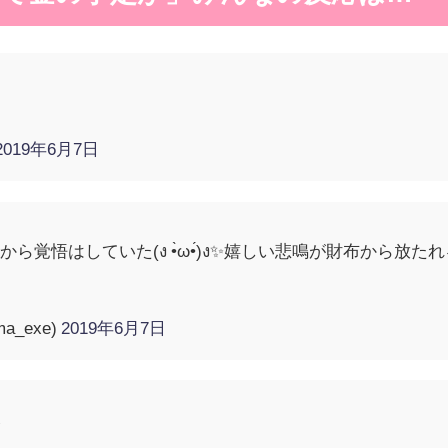
2019年6月7日
覚悟はしていた(ง •̀ω•́)ง✨嬉しい悲鳴が財布から放たれ
a_exe)
2019年6月7日
が