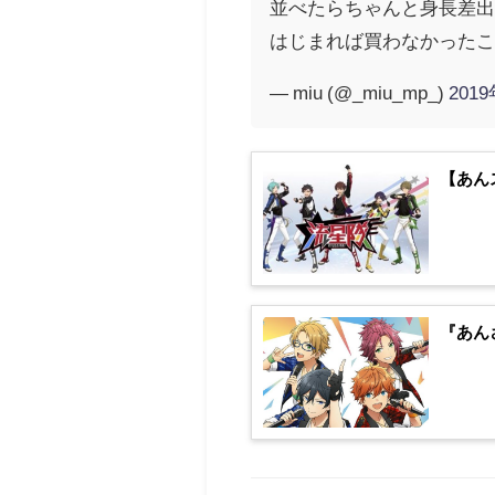
並べたらちゃんと身長差
はじまれば買わなかったこと後悔し
— miu (@_miu_mp_)
201
【あん
『あんさ