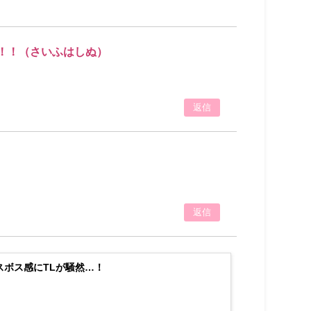
！！（さいふはしぬ）
返信
返信
スボス感にTLが騒然…！