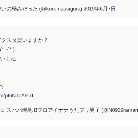
極みだった (@kuromassigura)
2019年6月7日
アクスタ買いますか？
ˋ* )
しいよね
₎
com/pf6NJpA9cd
スパパ現地 Bプロアイナナうたプリ男子 (@N0929ranran1