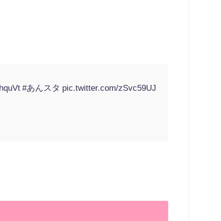
9hquVt
#あんスタ
pic.twitter.com/zSvc59UJ