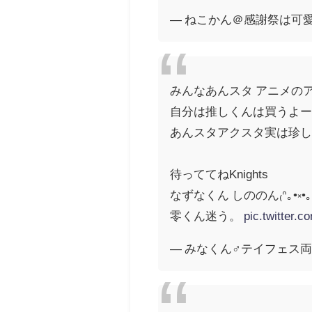
— ねこかん＠感謝祭は可愛いの
みんなあんスタ アニメの
自分は推しくんは買うよー(*ˊᵕ
あんスタアクスタ実は珍
待っててねKnights
なずなくん しののん₍ᐢ｡•༝•｡ᐢ
零くん迷う。
pic.twitter.
— みなくん♂テイフェス両日 