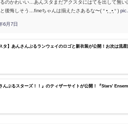
出るのかわいい…あんスタまだアクスタにはてを出して無い
そう…fineちゃんは揃えたさあるな〜( ᐡ •̥ ̫ •̥ ᐡ )
pic
9年6月7日
スタ】あんさんぶるランウェイのロゴと新衣装が公開！お次は流星
んぶるスターズ！！』のティザーサイトが公開！『Stars' Ensemb