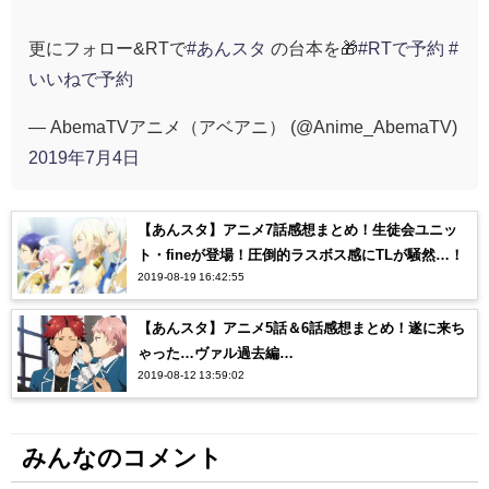
更にフォロー&RTで
#あんスタ
の台本を🎁
#RTで予約
#
いいねで予約
— AbemaTVアニメ（アベアニ） (@Anime_AbemaTV)
2019年7月4日
【あんスタ】アニメ7話感想まとめ！生徒会ユニッ
ト・fineが登場！圧倒的ラスボス感にTLが騒然…！
2019-08-19 16:42:55
【あんスタ】アニメ5話＆6話感想まとめ！遂に来ち
ゃった…ヴァル過去編…
2019-08-12 13:59:02
みんなのコメント