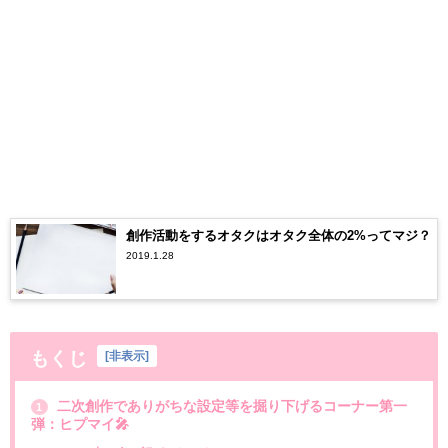
創作活動をするオタクはオタク全体の2%ってマジ？
2019.1.28
もくじ
[
非表示
]
二次創作でありがちな設定等を掘り下げるコーナー第一
1
弾：ヒプマイ🎤