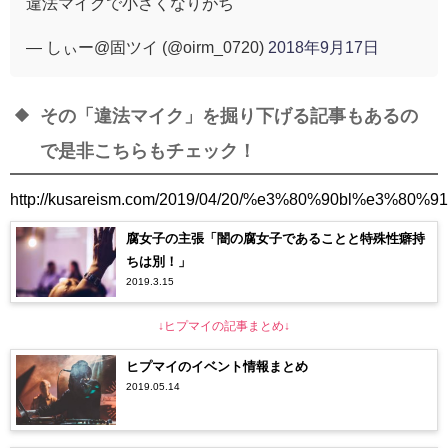
違法マイクで小さくなりがち
— しぃー@固ツイ (@oirm_0720)
2018年9月17日
その「違法マイク」を掘り下げる記事もあるの
で是非こちらもチェック！
http://kusareism.com/2019/04/20/%e3%80%90bl
腐女子の主張「闇の腐女子であることと特殊性癖持
ちは別！」
2019.3.15
↓ヒプマイの記事まとめ↓
ヒプマイのイベント情報まとめ
2019.05.14