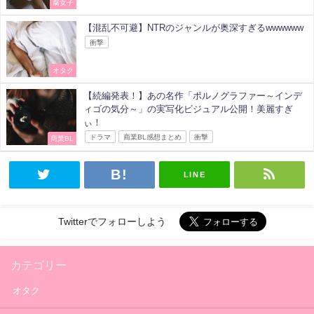
腐女子
【混乱不可避】NTRのジャンルが奥深すぎるwwwwww
衝撃
オタク
【続編発表！】あの名作「ポルノグラファー～インデ
ィゴの気分～」の実写化ビジュアル公開！美麗すぎ
ぃ！
ドラマ
商業BL感想まとめ
衝撃
商業BL
LINE
Twitterでフォローしよう
カテゴリー
オタク