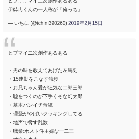
ヒプ……マイ二次創作あるある
伊弉冉くんの一人称が「俺っち」
— いちに (@ichini390260)
2019年2月15日
ヒプマイ二次創作あるある
・男の味を教えてあげた左馬刻
・15連勤をこなす独歩
・お兄ちゃん愛が狂気な二郎三郎
・嘘をつくのが下手くそな幻太郎
・基本パンイチ帝統
・理鶯がやばいクッキングしてる
・地声で脅す乱数
・職業:ホスト件主婦な一二三