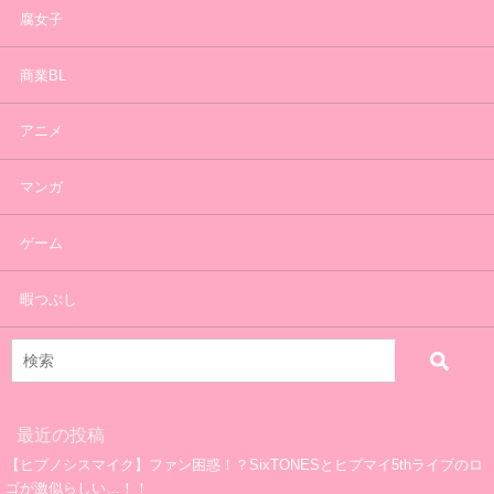
腐女子
商業BL
アニメ
マンガ
ゲーム
暇つぶし
最近の投稿
【ヒプノシスマイク】ファン困惑！？SixTONESとヒプマイ5thライブのロ
ゴが激似らしい…！！