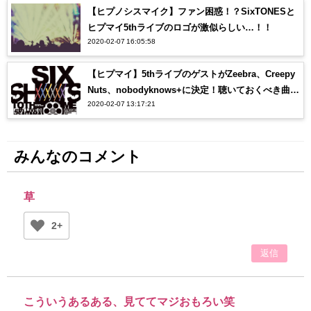
【ヒプノシスマイク】ファン困惑！？SixTONESと
ヒプマイ5thライブのロゴが激似らしい…！！
2020-02-07 16:05:58
【ヒプマイ】5thライブのゲストがZeebra、Creepy
Nuts、nobodyknows+に決定！聴いておくべき曲
2020-02-07 13:17:21
は？？
みんなのコメント
草
2+
返信
こういうあるある、見ててマジおもろい笑