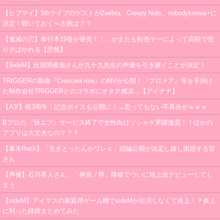
【ヒプマイ】5thライブのゲストがZeebra、Creepy Nuts、nobodyknows+に
決定！聴いておくべき曲は？？
【鬼滅の刃】単行本19巻が発売！！…がまたも転売ヤーによって高額で売
りさばかれる【悲報】
【SideM】比留間俊哉さんが九十九先生の声優を引き継ぐことが決定！
TRIGGERの新曲『Crescent rise』のMVが公開！『プロメア』等を手掛け
た制作会社TRIGGERとのコラボにオタク感涙…【アイナナ】
【A3!】祝3周年！記念ボイスも公開に！→思ってもない不具合がｗｗｗ
Bプロの 『快エブ』サービス終了で女性向けソシャゲ界隈激震！！ほかの
アプリは大丈夫なの？？？
【幕末Rock】「生きとったんかワレェ」続編公開が決定し嬉し困惑する皆
さん
【声優】石川界人さん、「神酒ノ尊」降板でついに地上波デビューしてし
まう…
【sideM】アイマスの家庭用ゲーム機でsideMが出演しなくて炎上！？炎上
に到った経緯まとめてみた