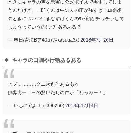
ときにキャラの声を忠実に公式ボイスで再生してしま
うんだけど、一郎くんは中の人の圧が強すぎてｴﾛ妄想
のときについついきむすばくんのｳｪｲ顔がチラチラして
しまうっていうのはﾋﾌﾟあるある？
— 春日/青海Bア40a (@kasuga3x)
2018年7月26日
キャラの口調や行動あるある
ヒプ…………ク二次創作あるある
伊弉冉一二三の驚いた時の声が「わっわー！」
— いちに (@ichini390260)
2018年12月4日