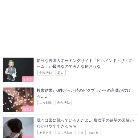
便利な外国人ネーミングサイト「ビハインド・ザ・ネ
ーム」が最強なのでみんな使おうな
創作活動
同人
オタク
検索結果が0件だった時のピクブラからの言葉が泣け
る……
二次創作
創作活動
腐女子
我々は常に戦っているんだよ… 腐女子の欲望の図解が
わかりやすすぎるｗｗ
あるある
なにそれw
ネタ
わかる