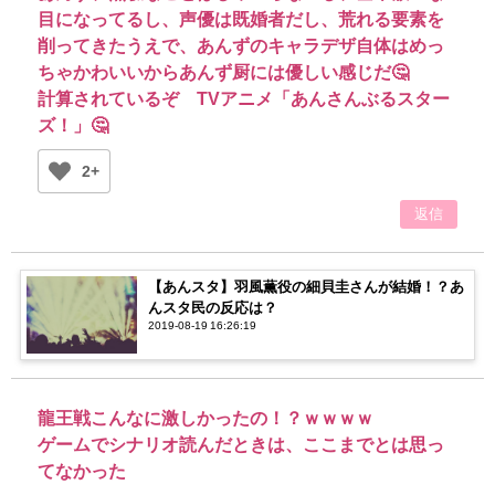
目になってるし、声優は既婚者だし、荒れる要素を
削ってきたうえで、あんずのキャラデザ自体はめっ
ちゃかわいいからあんず厨には優しい感じだ🤔
計算されているぞ TVアニメ「あんさんぶるスター
ズ！」🤔
2+
返信
【あんスタ】羽風薫役の細貝圭さんが結婚！？あ
んスタ民の反応は？
2019-08-19 16:26:19
龍王戦こんなに激しかったの！？ｗｗｗｗ
ゲームでシナリオ読んだときは、ここまでとは思っ
てなかった