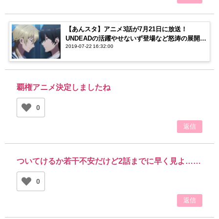
【あんスタ】アニメ3話が7月21日に放送！
UNDEADの活躍やせないず登場など怒涛の展開！
2019-07-22 16:32:00
【ネタバレ注意】
覇権アニメ決定しましたね
0
返信
ついてけるか若干不安だけど2話までに早く見よ……
0
返信