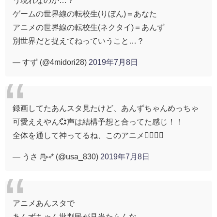
う現れなのか…？
ゲームの世界線の転校生(りぼん)＝あなた
アニメの世界線の転校生(ネクタイ)＝あんず
別世界だと捉えてねっていうこと…？
— すず (@4midori28)
2019年7月8日
録画してたあんスタ見たけど、あんずちゃんめっちゃ
可愛ええやん💞声は結構予想と合ってた感じ！！
全体を通して神ってるね、このアニメ🤦‍♀️🤦‍♀️
— うさ ᙏ̤̫⑅* (@usa_830)
2019年7月8日
アニメあんスタで
あんずちゃん批判民が見当たらんな…