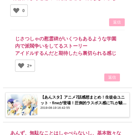
0
返信
じさつしゃの慰霊碑がいくつもあるような学園
内で派閥争いをしてるストーリー
アイドルするんだと期待したら裏切られる感じ
2+
返信
【あんスタ】アニメ7話感想まとめ！生徒会ユニ
ット・fineが登場！圧倒的ラスボス感にTLが騒
2019-08-19 16:42:55
然…！
あんず、無駄なことはしゃべらないし、基本散々な