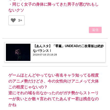
・同じく女子の身体に降ってきた男子が悪びれもし
ないクソ
3+
返信
【あんスタ】「零薫」UNDEADの二枚看板は絶妙
なバランス！
2019-07-16 15:16:28
ゲームほとんどやってない有名キャラ知ってる程度
のアニメ勢だけどさ、今の女性向けアニメって大体
この程度じゃないの？
逆にそれの域を出なかったのがガチ勢からストーリ
ーが良いとか散々言われてたあんすー君は残念なの
かね