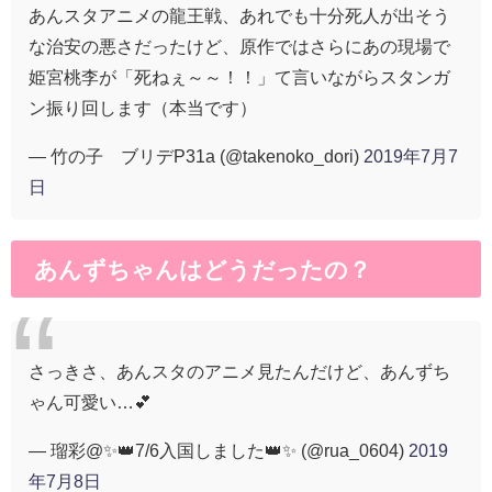
あんスタアニメの龍王戦、あれでも十分死人が出そう
な治安の悪さだったけど、原作ではさらにあの現場で
姫宮桃李が「死ねぇ～～！！」て言いながらスタンガ
ン振り回します（本当です）
— 竹の子 ブリデP31a (@takenoko_dori)
2019年7月7
日
あんずちゃんはどうだったの？
さっきさ、あんスタのアニメ見たんだけど、あんずち
ゃん可愛い…💕
— 瑠彩@✨👑7/6入国しました👑✨ (@rua_0604)
2019
年7月8日