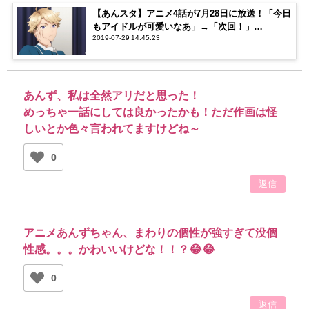
【あんスタ】アニメ4話が7月28日に放送！「今日
もアイドルが可愛いなあ」→「次回！」
2019-07-29 14:45:23
「え…？？」【ネタバレ注意】
あんず、私は全然アリだと思った！
めっちゃ一話にしては良かったかも！ただ作画は怪
しいとか色々言われてますけどね～
0
返信
アニメあんずちゃん、まわりの個性が強すぎて没個
性感。。。かわいいけどな！！？😂😂
0
返信