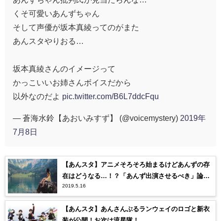
くそ可愛いあんずちゃん
そして声優が坂本真綾ってのがまた
あんスタやりおる…
坂本真綾さんのイメージって
かっこいいお姉さんボイスだから
以外なのだよ
pic.twitter.com/B6L7ddcFqu
— 蒼海水鈴【あおいみすず】 (@voicemystery)
2019年
7月8日
【あんスタ】アニメそろそろ始まるけどあんずの存
在はどうなる…！？「あんず出演させるべき」論の
2019.5.16
現在はいかに…！
【あんスタ】あんさんぶるランウェイのロゴと新衣
装が公開！お次は流星隊！