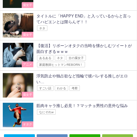
腐女子
タイトルに「HAPPY END」と入っているからと言っ
てハピエンとは限らんぞ！！
ネタ
腐女子
【復活】リボーンオタクの当時を懐かしむツイートが
面白すぎるｗｗｗ
あるある
ネタ
古の腐女子
アニメ
家庭教師ヒットマンREBORN！
浮気防止や独占欲など指輪で彼バレする推しがエロ
い…
すごい話
わかる
考察
腐女子
筋肉キャラ推し必見！？マッチョ男性の意外な悩み
なにそれw
オタク