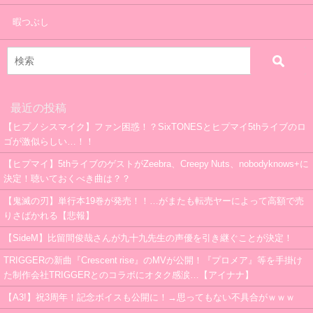
暇つぶし
最近の投稿
【ヒプノシスマイク】ファン困惑！？SixTONESとヒプマイ5thライブのロ
ゴが激似らしい…！！
【ヒプマイ】5thライブのゲストがZeebra、Creepy Nuts、nobodyknows+に
決定！聴いておくべき曲は？？
【鬼滅の刃】単行本19巻が発売！！…がまたも転売ヤーによって高額で売
りさばかれる【悲報】
【SideM】比留間俊哉さんが九十九先生の声優を引き継ぐことが決定！
TRIGGERの新曲『Crescent rise』のMVが公開！『プロメア』等を手掛け
た制作会社TRIGGERとのコラボにオタク感涙…【アイナナ】
【A3!】祝3周年！記念ボイスも公開に！→思ってもない不具合がｗｗｗ