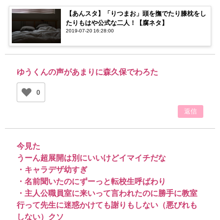
【あんスタ】「りつまお」頭を撫でたり膝枕をし
たりもはや公式な二人！【腐ネタ】
2019-07-20 16:28:00
ゆうくんの声があまりに森久保でわろた
0
返信
今見た
うーん超展開は別にいいけどイマイチだな
・キャラデザ幼すぎ
・名前聞いたのにずーっと転校生呼ばわり
・主人公職員室に来いって言われたのに勝手に教室
行って先生に迷惑かけても謝りもしない（悪びれも
しない）クソ